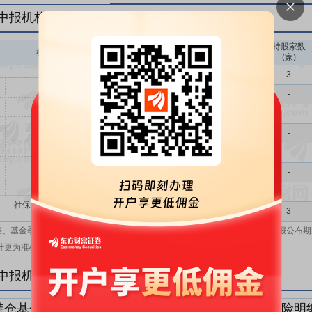
年中报机构持仓一览
持股家数
机构持股(万)
机构属性
(家)
基金
3
QFII
-
社保
-
保险
-
券商
-
信托
-
其他
-
机构汇总
3
表、基金季报、半年报和基金年报；在上市公司报表、基金季报、半年报和年报公布期
计更为准确。
年中报机构持仓明细
持仓基金明细
持仓QFII明细
持仓社保明细
持仓保险明