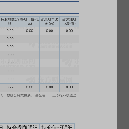
持股总数(万
持股市值(亿
占总股本比
占流通股
股)
元)
例(%)
比例(%)
0.29
0.00
0.00
0.00
0.00
-
-
-
0.00
-
-
-
0.00
-
-
-
0.00
-
-
-
0.00
-
-
-
0.00
-
-
-
0.29
0.00
0.00
0.00
间，数据会持续更新。 基金在一、三季报不披露全
细
持仓券商明细
持仓信托明细