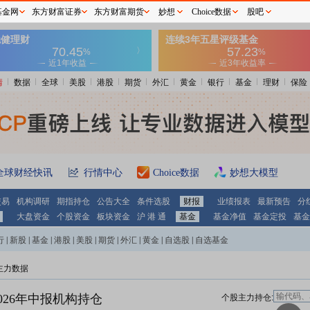
基金网
东方财富证券
东方财富期货
妙想
Choice数据
股吧
情
数据
全球
美股
港股
期货
外汇
黄金
银行
基金
理财
保险
全球财经快讯
行情中心
Choice数据
妙想大模型
交易
机构调研
期指持仓
公告大全
条件选股
财报
业绩报表
最新预告
分
大盘资金
个股资金
板块资金
沪 港 通
基金
基金净值
基金定投
基金
行
|
新股
|
基金
|
港股
|
美股
|
期货
|
外汇
|
黄金
|
自选股
|
自选基金
主力数据
026年中报机构持仓
个股主力持仓: