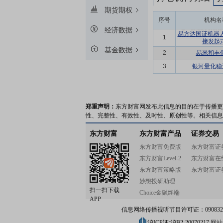
期货期权
序号
机构名
经济数据
易方达国证机器人
1
接发起
基金数据
2
易米和丰
3
银河量化稳
郑重声明：
东方财富网发布此信息的目的在于传播更
性、完整性、有效性、及时性、原创性等。相关信息
东方财富
东方财富产品
证券交易
东方财富免费版
东方财富证
东方财富Level-2
东方财富在
东方财富策略版
东方财富证
妙想投研助理
扫一扫下载
Choice金融终端
APP
信息网络传播视听节目许可证：0908328号
沪ICP证:沪B2-20070217
网站备