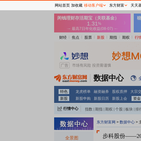
网站首页
加收藏
移动客户端
东方财富
天天
财经
焦点
股票
新股
期指
期权
行
数据中心
特色
龙虎榜单
融资融券
股权质押
大宗
新股
新股申购
新股日历
新股上会
资金
行情中心
指数
|
期指
|
期权
|
个股
|
板块
|
排
东方财富网
>
数据中心
>
步科股份
——2
全景图