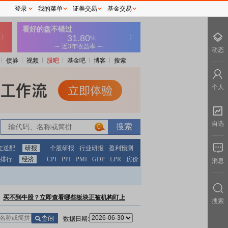
登录
我的菜单
证券交易
基金交易
动态
债券
视频
股吧
基金吧
博客
搜索
个人
自选
0
红送配
研报
个股研报
行业研报
盈利预测
排行
经济
CPI
PPI
PMI
GDP
LPR
房价
消息
买不到牛股？立即查看哪些板块正被机构盯上
搜索
数据日期: