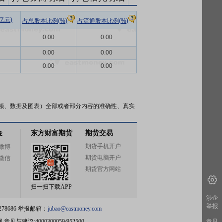
亿元)
占总股本比例(%)
占流通股本比例(%)
0.00
0.00
0.00
0.00
0.00
0.00
频、数据及图表）全部或者部分内容的准确性、真实
金
东方财富期货
期货交易
期货手机开户
微博
期货电脑开户
微信
期货官方网站
扫一扫下载APP
涉企
举报
78686 举报邮箱：
jubao@eastmoney.com
网
意见与建议:4000300059/952500
意见