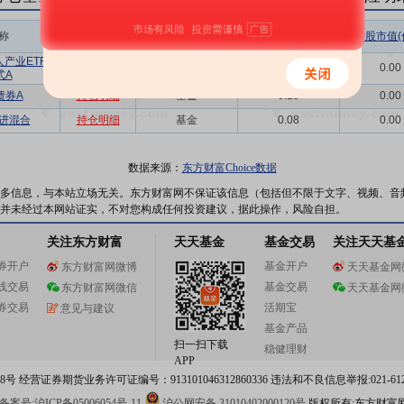
称
相关链接
机构属性
持股总数(万股)
持股市值(
产业ETF联
持仓明细
基金
0.02
0.00
式A
债券A
持仓明细
基金
0.19
0.00
进混合
持仓明细
基金
0.08
0.00
数据来源：
东方财富Choice数据
多信息，与本站立场无关。东方财富网不保证该信息（包括但不限于文字、视频、音
并未经过本网站证实，不对您构成任何投资建议，据此操作，风险自担。
关注东方财富
天天基金
基金交易
关注天天基
券开户
基金开户
东方财富网微博
天天基金网
线交易
基金交易
东方财富网微信
天天基金网
券交易
活期宝
意见与建议
基金产品
扫一扫下载
稳健理财
APP
 经营证券期货业务许可证编号：913101046312860336 违法和不良信息举报:021-612
案号:沪ICP备05006054号-11
沪公网安备 31010402000120号
版权所有:东方财富