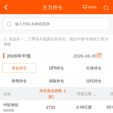
主力持仓
基金在一、三季报不披露全部持仓，因此中报/年报统计更为
准确
2026年中报
2026-06-30
基金持仓
QFII持仓
社保持仓
券商持仓
保险持仓
信托持仓
持有基金家数
持股总数
名称
(家)
中际旭创
2.06亿股
26
2723
300308