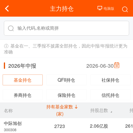
主力持仓
基金在一、三季报不披露全部持仓，因此中报/年报统计更为
准确
2026年中报
2026-06-30
基金持仓
QFII持仓
社保持仓
券商持仓
保险持仓
信托持仓
持有基金家数
持股总数
名称
(家)
中际旭创
2.06亿股
26
2723
300308