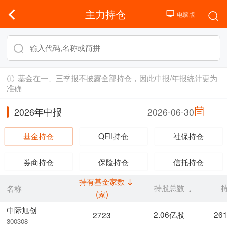
主力持仓
基金在一、三季报不披露全部持仓，因此中报/年报统计更为
准确
2026年中报
2026-06-30
基金持仓
QFII持仓
社保持仓
券商持仓
保险持仓
信托持仓
持有基金家数
持股总数
名称
(家)
中际旭创
2.06亿股
26
2723
300308