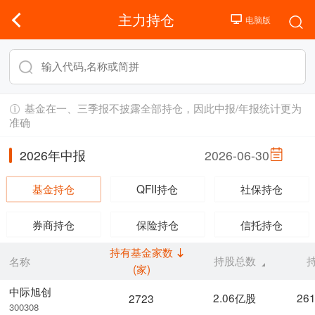
主力持仓
基金在一、三季报不披露全部持仓，因此中报/年报统计更为
准确
2026年中报
2026-06-30
基金持仓
QFII持仓
社保持仓
券商持仓
保险持仓
信托持仓
持有基金家数
持股总数
名称
(家)
中际旭创
2.06亿股
26
2723
300308