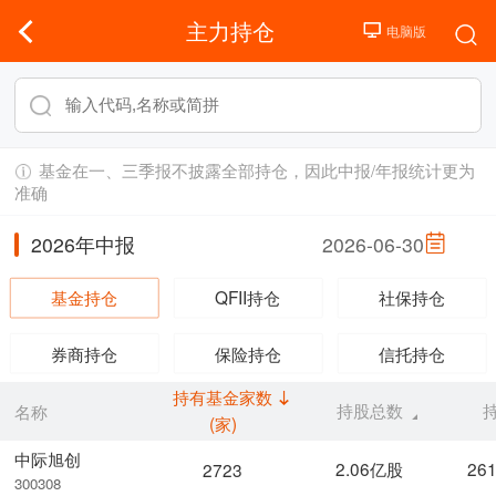
主力持仓
基金在一、三季报不披露全部持仓，因此中报/年报统计更为
准确
2026年中报
2026-06-30
基金持仓
QFII持仓
社保持仓
券商持仓
保险持仓
信托持仓
持有基金家数
持股总数
名称
(家)
中际旭创
2.06亿股
26
2723
300308