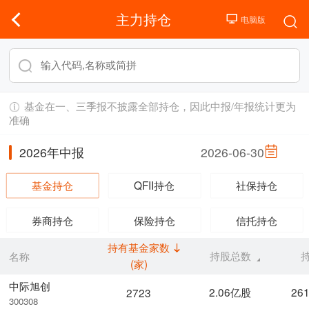
主力持仓
基金在一、三季报不披露全部持仓，因此中报/年报统计更为
准确
2026年中报
2026-06-30
基金持仓
QFII持仓
社保持仓
券商持仓
保险持仓
信托持仓
持有基金家数
持股总数
名称
(家)
中际旭创
2.06亿股
26
2723
300308