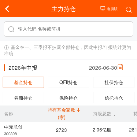
主力持仓
基金在一、三季报不披露全部持仓，因此中报/年报统计更为
准确
2026年中报
2026-06-30
基金持仓
QFII持仓
社保持仓
券商持仓
保险持仓
信托持仓
持有基金家数
持股总数
名称
(家)
中际旭创
2.06亿股
26
2723
300308