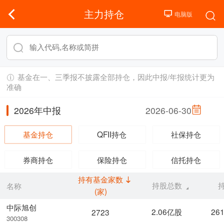
主力持仓
基金在一、三季报不披露全部持仓，因此中报/年报统计更为
准确
2026年中报
2026-06-30
基金持仓
QFII持仓
社保持仓
券商持仓
保险持仓
信托持仓
持有基金家数
持股总数
名称
(家)
中际旭创
2.06亿股
26
2723
300308