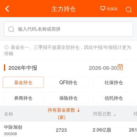
主力持仓
基金在一、三季报不披露全部持仓，因此中报/年报统计更为
准确
2026年中报
2026-06-30
基金持仓
QFII持仓
社保持仓
券商持仓
保险持仓
信托持仓
持有基金家数
持股总数
名称
(家)
中际旭创
2.06亿股
26
2723
300308