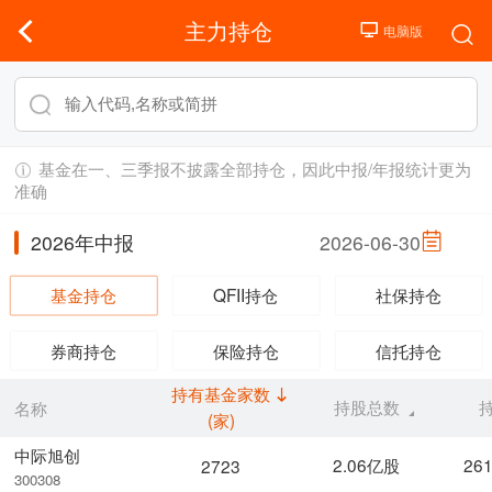
主力持仓
基金在一、三季报不披露全部持仓，因此中报/年报统计更为
准确
2026年中报
2026-06-30
基金持仓
QFII持仓
社保持仓
券商持仓
保险持仓
信托持仓
持有基金家数
持股总数
名称
(家)
中际旭创
2.06亿股
26
2723
300308