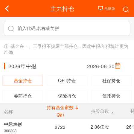
主力持仓
基金在一、三季报不披露全部持仓，因此中报/年报统计更为
准确
2026年中报
2026-06-30
基金持仓
QFII持仓
社保持仓
券商持仓
保险持仓
信托持仓
持有基金家数
持股总数
名称
(家)
中际旭创
2.06亿股
26
2723
300308