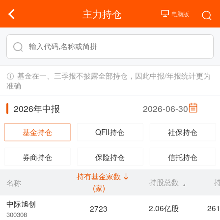
主力持仓
基金在一、三季报不披露全部持仓，因此中报/年报统计更为
准确
2026年中报
2026-06-30
基金持仓
QFII持仓
社保持仓
券商持仓
保险持仓
信托持仓
持有基金家数
持股总数
名称
(家)
中际旭创
2.06亿股
26
2723
300308