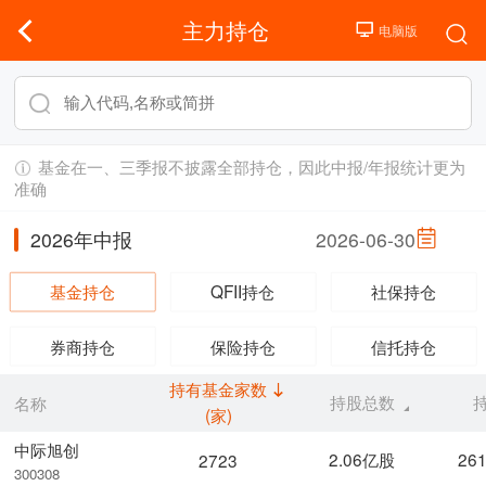
主力持仓
基金在一、三季报不披露全部持仓，因此中报/年报统计更为
准确
2026年中报
2026-06-30
基金持仓
QFII持仓
社保持仓
券商持仓
保险持仓
信托持仓
持有基金家数
持股总数
名称
(家)
中际旭创
2.06亿股
26
2723
300308