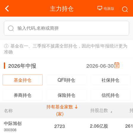
主力持仓
基金在一、三季报不披露全部持仓，因此中报/年报统计更为
准确
2026年中报
2026-06-30
基金持仓
QFII持仓
社保持仓
券商持仓
保险持仓
信托持仓
持有基金家数
持股总数
名称
(家)
中际旭创
2.06亿股
26
2723
300308