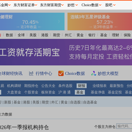
基金网
东方财富证券
东方财富期货
妙想
Choice数据
股吧
情
数据
全球
美股
港股
期货
外汇
黄金
银行
基金
理财
保险
全球财经快讯
行情中心
Choice数据
妙想大模型
交易
机构调研
期指持仓
公告大全
条件选股
财报
业绩报表
最新预告
分
大盘资金
个股资金
板块资金
沪 港 通
基金
基金净值
基金定投
基金
行
|
新股
|
基金
|
港股
|
美股
|
期货
|
外汇
|
黄金
|
自选股
|
自选基金
主力数据
026年一季报机构持仓
个股主力持仓: