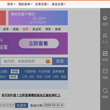
登录
我的菜单
证券交易
基金交易
动态
债券
视频
股吧
基金吧
博客
搜索
个人
自选
1
红送配
研报
个股研报
行业研报
盈利预测
排行
经济
CPI
PPI
PMI
GDP
LPR
房价
消息
买不到牛股？立即查看哪些板块正被机构盯上
搜索
数据日期: