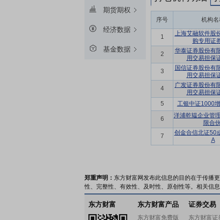
期货期权
序号
机构名
经济数据
上海艾融软件股
1
购专用证
基金数据
华泰证券股份有
2
用交易担保
国信证券股份有
3
用交易担保
广发证券股份有
4
用交易担保
5
工银中证1000
洋浦乾韫企业管理
6
限合伙
创金合信北证50
7
A
郑重声明：
东方财富网发布此信息的目的在于传播更
性、完整性、有效性、及时性、原创性等。相关信息
东方财富
东方财富产品
证券交易
东方财富免费版
东方财富证