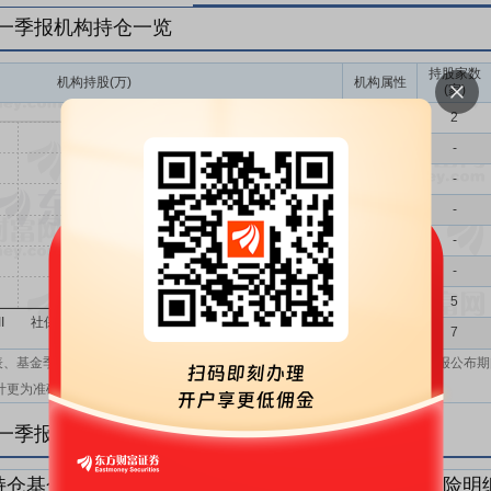
年一季报机构持仓一览
持股家数
机构持股(万)
机构属性
(家)
基金
2
QFII
-
社保
-
保险
-
券商
-
信托
-
其他
5
机构汇总
7
表、基金季报、半年报和基金年报；在上市公司报表、基金季报、半年报和年报公布期
计更为准确。
年一季报机构持仓明细
持仓基金明细
持仓QFII明细
持仓社保明细
持仓保险明