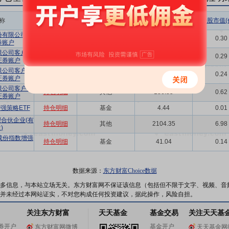
称
相关链接
机构属性
持股总数(万股)
持股市值(
份有限公司回
持仓明细
其他
89.67
0.30
券账户
限公司客户信
持仓明细
其他
87.69
0.29
证券账户
限公司客户信
持仓明细
其他
72.86
0.24
证券账户
限公司客户信
持仓明细
其他
186.85
0.62
证券账户
增强策略ETF
持仓明细
基金
4.44
0.01
合伙企业(有
持仓明细
其他
2104.35
6.98
)
成份指数增强
持仓明细
基金
41.04
0.14
数据来源：
东方财富Choice数据
多信息，与本站立场无关。东方财富网不保证该信息（包括但不限于文字、视频、音
并未经过本网站证实，不对您构成任何投资建议，据此操作，风险自担。
关注东方财富
天天基金
基金交易
关注天天基
券开户
基金开户
东方财富网微博
天天基金网