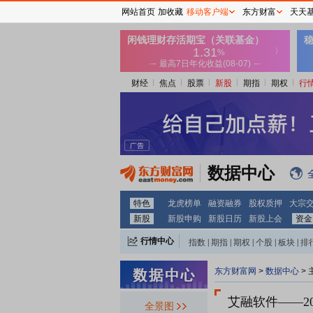
网站首页
加收藏
移动客户端
东方财富
天天
财经
焦点
股票
新股
期指
期权
行
数据中心
特色
龙虎榜单
融资融券
股权质押
大宗
新股
新股申购
新股日历
新股上会
资金
行情中心
指数
|
期指
|
期权
|
个股
|
板块
|
排
东方财富网
>
数据中心
>
艾融软件
——2
全景图