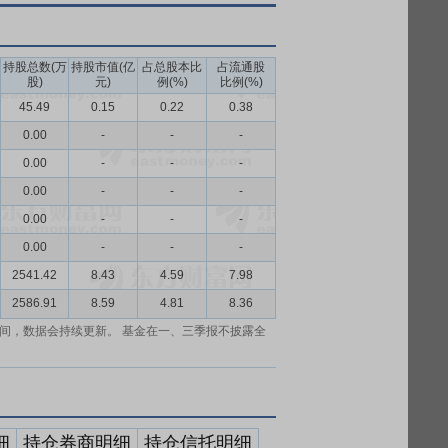
持股总数(万
持股市值(亿
占总股本比
占流通股
股)
元)
例(%)
比例(%)
45.49
0.15
0.22
0.38
0.00
-
-
-
0.00
-
-
-
0.00
-
-
-
0.00
-
-
-
0.00
-
-
-
2541.42
8.43
4.59
7.98
2586.91
8.59
4.81
8.36
间，数据会持续更新。 基金在一、三季报不披露全
细
持仓券商明细
持仓信托明细