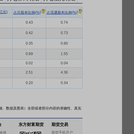
亿元)
占总股本比例(%)
占流通股本比例(%)
0.43
0.74
0.42
0.73
0.35
0.60
0.89
1.55
0.02
0.04
2.51
4.36
0.20
0.34
频、数据及图表）全部或者部分内容的准确性、真实
金
东方财富期货
期货交易
期货手机开户
微博