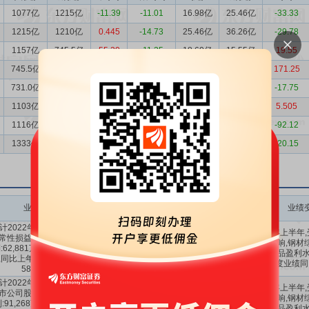
1077亿
1215亿
-11.39
-11.01
16.98亿
25.46亿
-33.33
1215亿
1210亿
0.445
-14.73
25.46亿
36.26亿
-29.78
1157亿
745.5亿
55.20
-11.25
18.60亿
15.55亿
19.55
745.5亿
731.0亿
1.980
-27.18
15.55亿
5.73亿
171.25
731.0亿
982.6亿
-25.60
-36.52
5.73亿
6.97亿
-17.75
1103亿
1116亿
-1.234
-1.506
1.15亿
1.09亿
5.505
1116亿
1333亿
-16.28
-7.415
1.09亿
13.83亿
-92.12
1333亿
1248亿
6.843
-30.67
13.83亿
17.32亿
-20.15
业绩变动
预测数值(元)
业绩变动同比
业绩变动环比
业绩
计2022年1-6月扣除非经
2022年上半年
常性损益后的净利润盈
6.2881亿～
-58.36%
降的影响,钢材
:62,881万元至78,093万
3.4%
～
52.6%
7.8093亿
～
-48.28%
公司产品盈利水平
,同比上年下降:48.28%至
年度业绩同
58.36%。
计2022年1-6月归属于上
2022年上半年
市公司股东的净利润盈
9.1268亿～
92.81%
～
降的影响,钢材
:91,268万元至106,480
-40%
～
-30%
10.65亿
141.61%
公司产品盈利水平