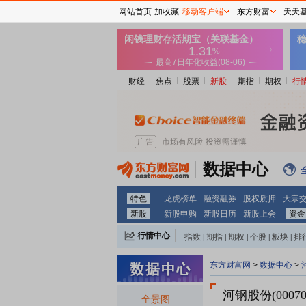
网站首页
加收藏
移动客户端
东方财富
天天
财经
焦点
股票
新股
期指
期权
行
数据中心
特色
龙虎榜单
融资融券
股权质押
大宗
新股
新股申购
新股日历
新股上会
资金
行情中心
指数
|
期指
|
期权
|
个股
|
板块
|
排
东方财富网
>
数据中心
>
河钢股份(0007
全景图