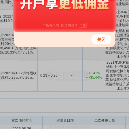
元,同比上年下降:30%至
年度业绩同
40%。
2022年上半年
计2022年1-6月每股收益
100%
～
降的影响,钢材
0.09～0.1
-
盈利:0.09元至0.1元。
133.33%
公司产品盈利水平
年度业绩同
2021年,钢
计2021年1-12月扣除非
钢铁行业整体
经常性损益后的净利润盈
司积极抢抓市场
20.45亿～
26.33%
～
-136.67%
利:204,493.22万元至
部成本控制,大
23.85亿
47.31%
～
-96.47%
38,450.31万元,同比上年
革,持续优化产
长:26.33%至47.31%。
效益持续提升,实
比上年
2021年,钢
钢铁行业整体
司积极抢抓市场
计2021年1-12月每股收
-73.42%
0.23～0.26
-
部成本控制,大
盈利:0.23元至0.26元。
～
-35.44%
革,持续优化产
效益持续提升,实
比上年
首次预约时间
一次变更日期
二次变更日期
2026-08-26
-
-