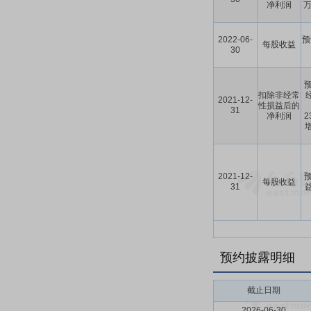
净利润
万
2022-06-
预
每股收益
30
预
扣除非经常
2021-12-
性损益后的
31
净利润
2
增
2021-12-
预
每股收益
31
益
预约披露明细
截止日期
2026-06-30