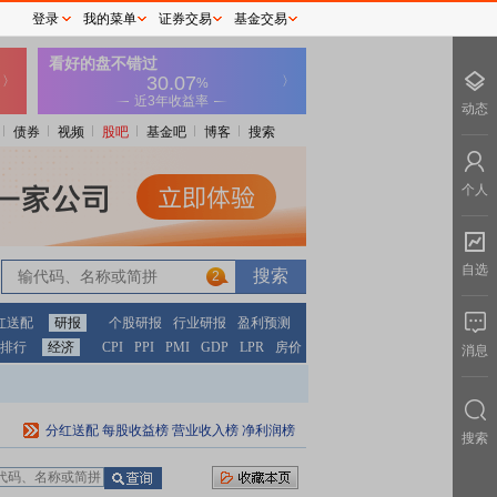
登录
我的菜单
证券交易
基金交易
动态
债券
视频
股吧
基金吧
博客
搜索
个人
自选
2
红送配
研报
个股研报
行业研报
盈利预测
排行
经济
CPI
PPI
PMI
GDP
LPR
房价
消息
分红送配
每股收益榜
营业收入榜
净利润榜
搜索