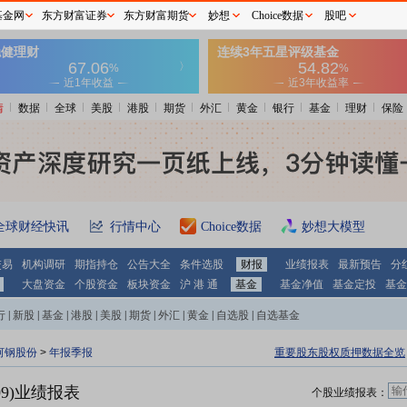
基金网
东方财富证券
东方财富期货
妙想
Choice数据
股吧
情
数据
全球
美股
港股
期货
外汇
黄金
银行
基金
理财
保险
全球财经快讯
行情中心
Choice数据
妙想大模型
交易
机构调研
期指持仓
公告大全
条件选股
财报
业绩报表
最新预告
分
大盘资金
个股资金
板块资金
沪 港 通
基金
基金净值
基金定投
基金
行
|
新股
|
基金
|
港股
|
美股
|
期货
|
外汇
|
黄金
|
自选股
|
自选基金
河钢股份
>
年报季报
重要股东股权质押数据全览
09)业绩报表
个股业绩报表：