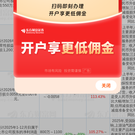
市公司股东的净利润亏
万
～
-119.62%
114.04%
是受人民币升值
损:550万元至750万元。
比大幅增加;三
期,信用减值损
减值准备变化
同比
2026年上半年
亏损。主要原因
油气勘探投资放
计2026年1-6月扣除非经
及工具服务的市
常性损益后的净利润亏
-1500万
-205.02%
38.57%
～
公司订货、收入
损:1,200万元至1,500万
～-1200万
～
-184.01%
70.86%
是受人民币升值
元。
比大幅增加;三
期,信用减值损
减值准备变化
同比
2026年上半年
亏损。主要原因
油气勘探投资放
及工具服务的市
计2026年1-6月每股收益
-0.0078
83.58%
～
公司订货、收入
亏损:0.0058元至0.0078
-
～-0.0058
113.43%
是受人民币升值
元。
比大幅增加;三
期,信用减值损
减值准备变化
同比
2025年,受
响,上游油气勘
计2025年1-12月归属于
司主要产品和
上市公司股东的净利润盈
800万～1100
105.27%
～
-92%
～
-89%
有效应对不利因