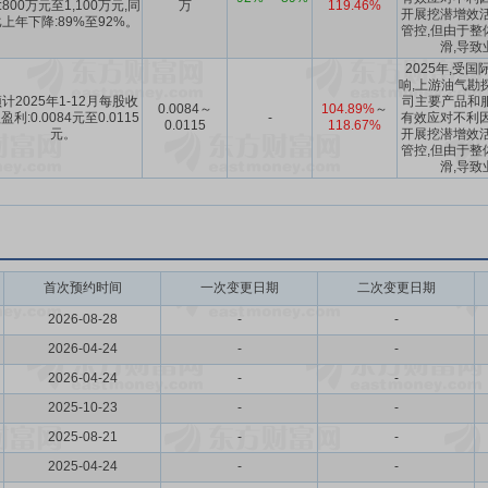
:800万元至1,100万元,同
万
119.46%
开展挖潜增效活
上年下降:89%至92%。
管控,但由于整
滑,导致
2025年,受
响,上游油气勘
计2025年1-12月每股收
司主要产品和
0.0084～
104.89%
～
盈利:0.0084元至0.0115
-
有效应对不利因
0.0115
118.67%
元。
开展挖潜增效活
管控,但由于整
滑,导致
首次预约时间
一次变更日期
二次变更日期
2026-08-28
-
-
2026-04-24
-
-
2026-04-24
-
-
2025-10-23
-
-
2025-08-21
-
-
2025-04-24
-
-