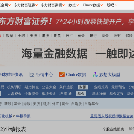
基金网
东方财富证券
东方财富期货
妙想
Choice数据
股吧
情
数据
全球
美股
港股
期货
外汇
黄金
银行
基金
理财
保险
全球财经快讯
行情中心
Choice数据
妙想大模型
交易
机构调研
期指持仓
公告大全
条件选股
财报
业绩报表
最新预告
分
大盘资金
个股资金
板块资金
沪 港 通
基金
基金净值
基金定投
基金
行
|
新股
|
基金
|
港股
|
美股
|
期货
|
外汇
|
黄金
|
自选股
|
自选基金
石化机械
>
年报季报
重要股东股权质押数据全览
52)业绩报表
个股业绩报表：