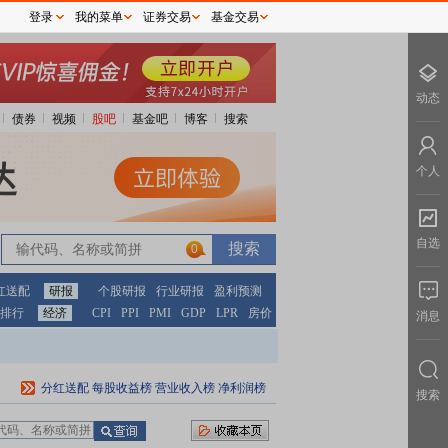
登录
我的菜单
证券交易
基金交易
动态
债券
视频
股吧
基金吧
博客
搜索
个人
自选
0
红送配
研报
个股研报
行业研报
盈利预测
排行
经济
CPI
PPI
PMI
GDP
LPR
房价
消息
分红送配
每股收益榜
营业收入榜
净利润榜
搜索