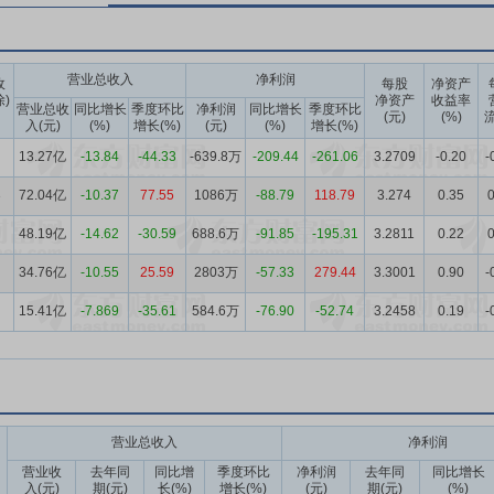
营业总收入
净利润
收
每股
净资产
除)
净资产
收益率
营业总收
同比增长
季度环比
净利润
同比增长
季度环比
(元)
(%)
流
入(元)
(%)
增长(%)
(元)
(%)
增长(%)
13.27亿
-13.84
-44.33
-639.8万
-209.44
-261.06
3.2709
-0.20
-
3
72.04亿
-10.37
77.55
1086万
-88.79
118.79
3.274
0.35
0
48.19亿
-14.62
-30.59
688.6万
-91.85
-195.31
3.2811
0.22
0
34.76亿
-10.55
25.59
2803万
-57.33
279.44
3.3001
0.90
-
15.41亿
-7.869
-35.61
584.6万
-76.90
-52.74
3.2458
0.19
-
营业总收入
净利润
营业收
去年同
同比增
季度环比
净利润
去年同
同比增长
入(元)
期(元)
长(%)
增长(%)
(元)
期(元)
(%)