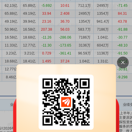
62.13亿
65.88亿
-5.692
10.61
712.1万
2495万
-71.45
65.88亿
49.19亿
33.94
2.408
2495万
1354万
84.31
49.19亿
39.94亿
23.16
36.70
1354万
941.4万
43.78
50.96亿
16.58亿
207.38
56.03
583.7万
7186万
-91.88
16.58亿
18.68亿
-11.26
-286.06
7186万
1.04亿
-30.77
11.33亿
12.77亿
-11.30
-173.65
3136万
6042万
-48.10
3.23亿
3.21亿
0.729
-361.41
96.59万
1136万
-91.50
18.68亿
18.41亿
1.495
37.24
1.04亿
1.31亿
-20.51
12.77亿
11.65亿
9.594
-18.07
6042万
8733万
-30.81
8.46亿
7.64亿
10.82
63.78
5289万
5831万
-9.298
业绩变动
预测数值(元)
业绩变动同比
业绩变动环比
业绩
2026年上半年
亏损。主要原因
油气勘探投资放
及工具服务的市
计2026年1-6月归属于上
-750万～-550
-126.76%
82.78%
～
公司订货、收入