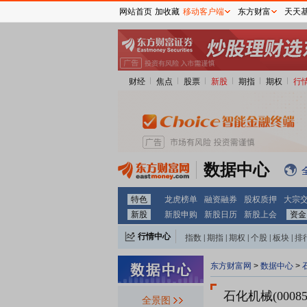
网站首页
加收藏
移动客户端
东方财富
天天
财经
焦点
股票
新股
期指
期权
行
数据中心
特色
龙虎榜单
融资融券
股权质押
大宗
新股
新股申购
新股日历
新股上会
资金
行情中心
指数
|
期指
|
期权
|
个股
|
板块
|
排
东方财富网
>
数据中心
>
石化机械(0008
全景图