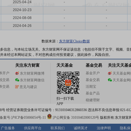
2025-04-24
-
-
2024-10-23
-
-
2024-08-08
-
-
2024-04-26
-
-
数据来源：
东方财富Choice数据
多信息，与本站立场无关。东方财富网不保证该信息（包括但不限于文字、视频、音
并未经过本网站证实，不对您构成任何投资建议，据此操作，风险自担。
关注东方财富
天天基金
基金交易
关注天天基
券开户
基金开户
东方财富网微博
天天基金网
线交易
基金交易
东方财富网微信
天天基金网
券交易
活期宝
意见与建议
基金产品
扫一扫下载
稳健理财
APP
 经营证券期货业务许可证编号：913101046312860336 违法和不良信息举报:021-612
案号:沪ICP备05006054号-11
沪公网安备 31010402000120号
版权所有:东方财富
广告服务
供应商平台
联系我们
诚聘英才
法律声明
隐私保