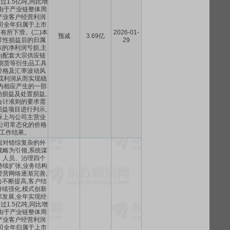
1.5亿吨,同比增
但由于产业链整体周
产业客户经营利润
司全年归属于上市
有所下滑。(二)本
2026-01-
预减
3.69亿
常性损益后的归属
29
的净利润亏损,主
为配套大宗供应链
期货等衍生品工具
价格及汇率波动风
或利润从而实现稳
内相应产生的一部
损益及处置损益,
会计准则的要求需
益项目进行列示,
际上与公司主营业
公司常态化的价格
工作结果。
,面对错综复杂的外
战略为引领,系统谋
、人员、治理四个
持续扩张,业务结构
经营网络逐渐完善,
不断提高,客户结
续强化,模式创新
发展,全年实现经
1.5亿吨,同比增
但由于产业链整体周
产业客户经营利润
司全年归属于上市