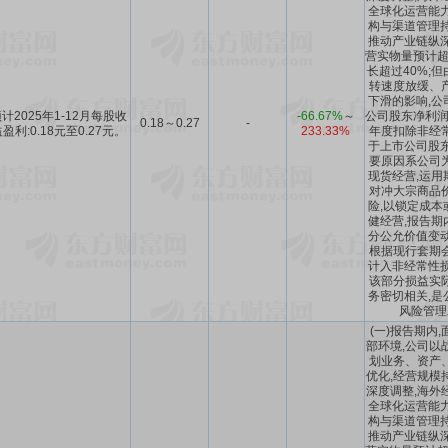
全球化运营能力
构与渠道管理持
推动产业链纵深
营实物量预计超过
长超过40%;
转速度放缓、
下滑的影响,公
计2025年1-12月每股收
-66.67%
～
公司股东净利润
0.18～0.27
-
盈利:0.18元至0.27元。
233.33%
年度扣除非经
于上市公司股东
要原因系公司
现货经营,运用
对冲大宗商品
险,以锁定成本
健经营,报告期
分公允价值变动
根据现行套期
计入非经常性损
该部分损益实
务密切相关,是
风险管理
(一)报告期内
部环境,公司以
划业务、资产
优化,经营规模
深度调整,海外
全球化运营能力
构与渠道管理持
推动产业链纵深