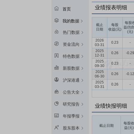
业绩报表明细
首页
我的数据
每股
截止
每股
益(扣
日期
收益(元)
(元)
热门数据
2026
0.23
-
资金流向
03-31
2025
0.26
-0.2
12-31
特色数据
2025
0.23
-
09-30
新股数据
2025
0.26
-0.1
06-30
沪深港通
2025
0.26
-
03-31
公告大全
研究报告
业绩快报明细
年报季报
每股
截止日期
益(元)
股东股本