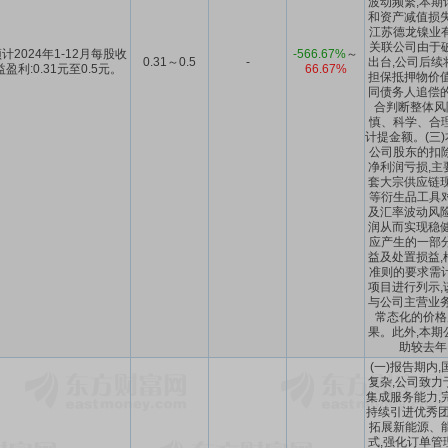
波动频繁,本期
和资产减值损失
江苏德龙镍业
关联公司由于
计2024年1-12月每股收
-566.67%
～
0.31～0.5
-
出台,公司后续
益盈利:0.31元至0.5元。
66.67%
担保抵押物价值
同债务人追偿的
合判断整体风
慎、科学、合
计提金额。(三
公司股东的扣
净利润亏损,主
套大宗供应链现
等衍生品工具
及汇率波动风险
润从而实现稳健
应产生的一部
益及处置损益,
准则的要求需
项目进行列示,
与公司主营业务
常态化的价格
果。此外,本期
助较去年
(一)报告期内
复杂,公司致力
集成服务能力,
持续引进优秀团
拓展新能源、
式,强化订单管