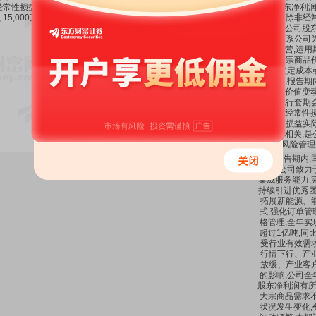
经常性损益后的净利润亏
-2.15亿～-1.5
-97.12%
-57.72%
～
公司股东净利润
:15,000万元至21,500万
亿
～
-37.52%
55.44%
年度扣除非经
元。
于上市公司股东
要原因系公司
现货经营,运用
对冲大宗商品
险,以锁定成本
健经营,报告期
分公允价值变动
根据现行套期
计入非经常性损
该部分损益实
务密切相关,是
风险管理
(一)报告期内
复杂,公司致力
集成服务能力,
持续引进优秀团
拓展新能源、
式,强化订单管
格管理,全年实
超过1亿吨,同比
受行业有效需
行情下行、产
放缓、产业客
的影响,公司全
股东净利润有所
大宗商品需求不
状况发生变化,