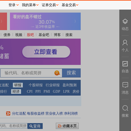
登录
我的菜单
证券交易
基金交易
动态
债券
视频
股吧
基金吧
博客
搜索
个人
自选
0
红送配
研报
个股研报
行业研报
盈利预测
排行
经济
CPI
PPI
PMI
GDP
LPR
房价
消息
分红送配
每股收益榜
营业收入榜
净利润榜
搜索