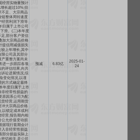
现经营实物量预计
增长超过10%;但
求不足、大宗商品
业链整体周转速度
户经营利润下滑等
年归属于上市公司
下滑。(二)本年度
足,部分客户资信
叠加大宗商品价格
计提信用减值损失
较上年增长,其中
有限公司及其部分
破产重整方案尚未
2025-01-
将进一步跟踪各项
预减
6.83亿
24
的评估结果,向共
诉讼进展情况,综
险变化情况,以谨
理的方式确定最终
)本年度归属于上市
除非经常性损益的
要原因系公司为配
货经营,运用期货
对冲大宗商品价格
,以锁定成本或利
经营,报告期内相
分公允价值变动损
根据现行套期会计
计入非经常性损益
该部分损益实际上
密切相关,是公司