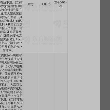
有所下滑。(二)本
2026-01-
增亏
-1.09亿
常性损益后的归属
29
的净利润亏损,主
为配套大宗供应链
期货等衍生品工具
价格及汇率波动风
或利润从而实现稳
内相应产生的一部
损益及处置损益,
会计准则的要求需
益项目进行列示,
际上与公司主营业
公司常态化的价格
工作结果。
,国内国际环境错综
于不断提升供应链
完善风险管控体系,
队,优化客户结构,
能化等新品类新模
理、库存管理和价
现经营实物量预计
增长超过10%;但
求不足、大宗商品
业链整体周转速度
户经营利润下滑等
年归属于上市公司
下滑。(二)本年度
足,部分客户资信
叠加大宗商品价格