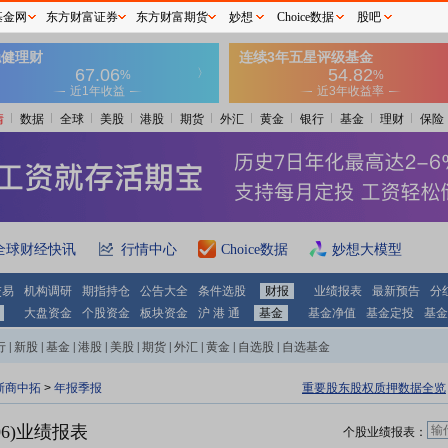
基金网
东方财富证券
东方财富期货
妙想
Choice数据
股吧
情
数据
全球
美股
港股
期货
外汇
黄金
银行
基金
理财
保险
全球财经快讯
行情中心
Choice数据
妙想大模型
交易
机构调研
期指持仓
公告大全
条件选股
财报
业绩报表
最新预告
分
大盘资金
个股资金
板块资金
沪 港 通
基金
基金净值
基金定投
基金
行
|
新股
|
基金
|
港股
|
美股
|
期货
|
外汇
|
黄金
|
自选股
|
自选基金
浙商中拓
>
年报季报
重要股东股权质押数据全览
06)业绩报表
个股业绩报表：