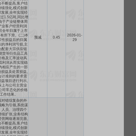
不断提高,客户结
续强化,模式创新
发展,全年实现经
1.5亿吨,同比增
但由于产业链整体周
产业客户经营利润
司全年归属于上市
有所下滑。(二)本
2026-01-
预减
0.45
常性损益后的归属
29
的净利润亏损,主
为配套大宗供应链
期货等衍生品工具
价格及汇率波动风
或利润从而实现稳
内相应产生的一部
损益及处置损益,
会计准则的要求需
益项目进行列示,
际上与公司主营业
公司常态化的价格
工作结果。
,面对错综复杂的外
战略为引领,系统谋
、人员、治理四个
持续扩张,业务结构
经营网络逐渐完善,
不断提高,客户结
续强化,模式创新
发展,全年实现经