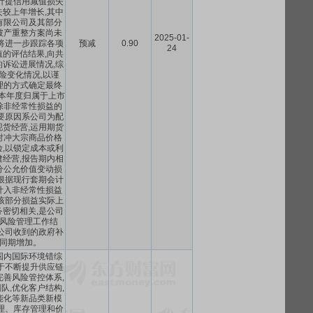
计提信用减值损失
较上年增长,其中
有限公司及其部分
破产重整方案尚未
2025-01-
将进一步跟踪各项
预减
0.90
24
的评估结果,向共
诉讼进展情况,综
险变化情况,以谨
理的方式确定最终
)本年度归属于上市
除非经常性损益的
要原因系公司为配
货经营,运用期货
对冲大宗商品价格
,以锁定成本或利
经营,报告期内相
分公允价值变动损
根据现行套期会计
计入非经常性损益
该部分损益实际上
密切相关,是公司
风险管理工作结
公司收到的政府补
同期增加。
,国内国际环境错综
于不断提升供应链
完善风险管控体系,
队,优化客户结构,
能化等新品类新模
理、库存管理和价