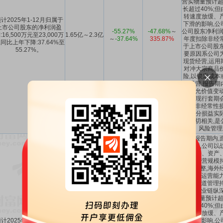
营实物量预计超过
长超过40%;
转速度放缓、
计2025年1-12月归属于
下滑的影响,公
上市公司股东的净利润盈
-55.27%
-47.68%
～
公司股东净利润
:16,500万元至23,000万
1.65亿～2.3亿
～
-37.64%
335.87%
年度扣除非经
,同比上年下降:37.64%至
于上市公司股东
55.27%。
要原因系公司
现货经营,运用
对冲大宗商品
险,以锁定成本
健经营,报告期
分公允价值变动
根据现行套期
计入非经常性损
该部分损益实
务密切相关,是
风险管理
(一)报告期内
部环境,公司以
划业务、资产
优化,经营规模
深度调整,海外
全球化运营能力
构与渠道管理持
推动产业链纵深
营实物量预计超过
长超过40%;
转速度放缓、
计2025年1-12月扣除非
下滑的影响,公