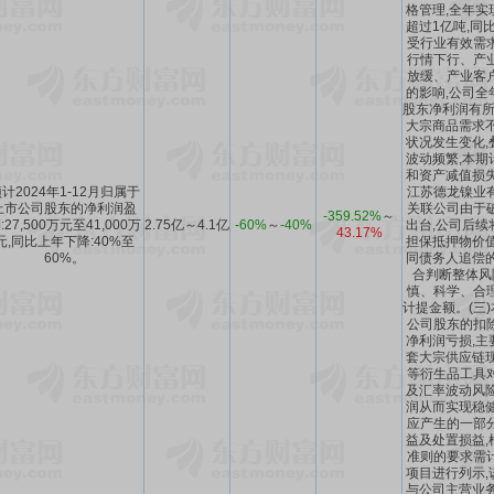
格管理,全年实
超过1亿吨,同比
受行业有效需
行情下行、产
放缓、产业客
的影响,公司全
股东净利润有所
大宗商品需求不
状况发生变化,
波动频繁,本期
和资产减值损失
计2024年1-12月归属于
江苏德龙镍业
上市公司股东的净利润盈
关联公司由于
-359.52%
～
:27,500万元至41,000万
2.75亿～4.1亿
-60%
～
-40%
出台,公司后续
43.17%
元,同比上年下降:40%至
担保抵押物价值
60%。
同债务人追偿的
合判断整体风
慎、科学、合
计提金额。(三
公司股东的扣
净利润亏损,主
套大宗供应链现
等衍生品工具
及汇率波动风险
润从而实现稳健
应产生的一部
益及处置损益,
准则的要求需
项目进行列示,
与公司主营业务