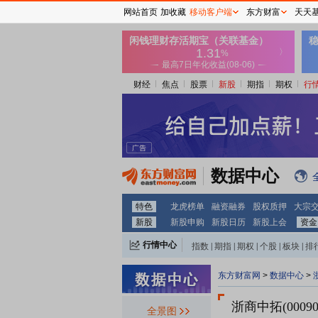
网站首页
加收藏
移动客户端
东方财富
天天
财经
焦点
股票
新股
期指
期权
行
数据中心
特色
龙虎榜单
融资融券
股权质押
大宗
新股
新股申购
新股日历
新股上会
资金
行情中心
指数
|
期指
|
期权
|
个股
|
板块
|
排
东方财富网
>
数据中心
>
浙商中拓(0009
全景图