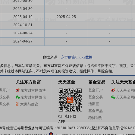
2025-08-30
-
-
2025-04-30
-
-
2025-04-19
2025-04-25
-
2024-10-31
-
-
2024-08-24
-
-
2024-04-27
-
-
数据来源：
东方财富Choice数据
多信息，与本站立场无关。东方财富网不保证该信息（包括但不限于文字、视频、音
并未经过本网站证实，不对您构成任何投资建议，据此操作，风险自担。
关注东方财富
天天基金
基金交易
关注天天基
券开户
基金开户
东方财富网微博
天天基金网
线交易
基金交易
东方财富网微信
天天基金网
券交易
活期宝
意见与建议
基金产品
扫一扫下载
稳健理财
APP
 经营证券期货业务许可证编号：913101046312860336 违法和不良信息举报:021-612