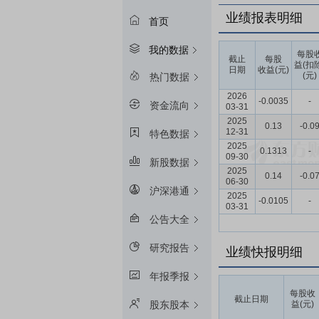
业绩报表明细
首页
我的数据
每股
截止
每股
益(扣
日期
收益(元)
(元)
热门数据
2026
-0.0035
-
资金流向
03-31
2025
0.13
-0.0
12-31
特色数据
2025
0.1313
-
09-30
新股数据
2025
0.14
-0.0
06-30
沪深港通
2025
-0.0105
-
03-31
公告大全
研究报告
业绩快报明细
年报季报
每股收
截止日期
益(元)
股东股本