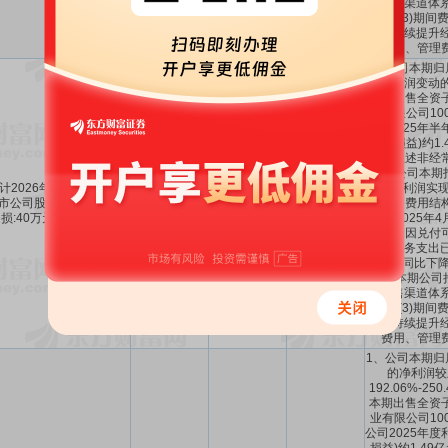
国销售渠道体系
增长;(3)期
公司持续提升经
费用、管理
1、公司本期归
的净利润变动的
上期出售全资
业有限公司10
公司2025年半
常性损益)约1
剔除上述非经
影响,公司本期
计2026年1-6月归属于上
后的净利润实现
-100.57%
176.81%
～
市公司股东的净利润亏
-60万～-40万
(1)财务费用结
～
-100.38%
184.54%
损:40万元至60万元。
已于2025年
年同期因兑付
利息财务支出已
务费用同比下降;
增效:本期公司
国销售渠道体系
增长;(3)期
公司持续提升经
费用、管理
1、公司本期归
的净利润较
192.06%-25
本期出售全资
业有限公司10
公司2025年度