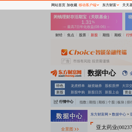
网站首页
加收藏
移动客户端
东方财富
天天
财经
焦点
股票
新股
期指
期权
行
数据中心
特色
龙虎榜单
融资融券
股权质押
大宗
新股
新股申购
新股日历
新股上会
资金
行情中心
指数
|
期指
|
期权
|
个股
|
板块
|
排
东方财富网
>
数据中心
>
亚太药业(0023
全景图