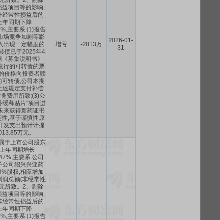
9亿元所致。2、剔除
益项目等的影响,
非经常性损益后的
上年同期下降
28%,主要系:(1)报告
市场竞争加剧等影
2026-01-
入出现一定幅度的
增亏
-2813万
31
可转债已于2025年4
据《募集说明书》
发行的可转债的票
%的价格向投资者赎
可转债,公司本期
上述规定支付补偿
费用所致;(3)公
芬缓释贴片”项目进
未来获得新药证书
性,基于谨慎性原
开发支出预计计提
013.85万元。
属于上市公司股东
上年同期增长
0.47%,主要系:公司
子公司绍兴兴亚药
0%股权,相应增加
利润总额(非经常性
9亿元所致。2、剔除
益项目等的影响,
非经常性损益后的
上年同期下降
28%,主要系:(1)报告