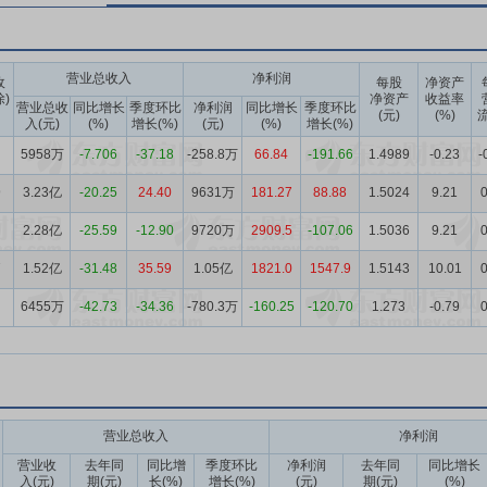
营业总收入
净利润
收
每股
净资产
除)
净资产
收益率
营业总收
同比增长
季度环比
净利润
同比增长
季度环比
(元)
(%)
流
入(元)
(%)
增长(%)
(元)
(%)
增长(%)
5958万
-7.706
-37.18
-258.8万
66.84
-191.66
1.4989
-0.23
-
9
3.23亿
-20.25
24.40
9631万
181.27
88.88
1.5024
9.21
0
2.28亿
-25.59
-12.90
9720万
2909.5
-107.06
1.5036
9.21
0
7
1.52亿
-31.48
35.59
1.05亿
1821.0
1547.9
1.5143
10.01
0
6455万
-42.73
-34.36
-780.3万
-160.25
-120.70
1.273
-0.79
0
营业总收入
净利润
营业收
去年同
同比增
季度环比
净利润
去年同
同比增长
入(元)
期(元)
长(%)
增长(%)
(元)
期(元)
(%)