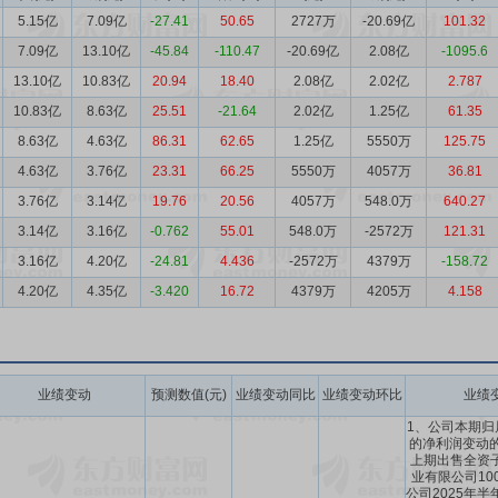
5.15亿
7.09亿
-27.41
50.65
2727万
-20.69亿
101.32
7.09亿
13.10亿
-45.84
-110.47
-20.69亿
2.08亿
-1095.6
13.10亿
10.83亿
20.94
18.40
2.08亿
2.02亿
2.787
10.83亿
8.63亿
25.51
-21.64
2.02亿
1.25亿
61.35
8.63亿
4.63亿
86.31
62.65
1.25亿
5550万
125.75
4.63亿
3.76亿
23.31
66.25
5550万
4057万
36.81
3.76亿
3.14亿
19.76
20.56
4057万
548.0万
640.27
3.14亿
3.16亿
-0.762
55.01
548.0万
-2572万
121.31
3.16亿
4.20亿
-24.81
4.436
-2572万
4379万
-158.72
4.20亿
4.35亿
-3.420
16.72
4379万
4205万
4.158
业绩变动
预测数值(元)
业绩变动同比
业绩变动环比
业绩
1、公司本期归
的净利润变动的
上期出售全资
业有限公司10
公司2025年半