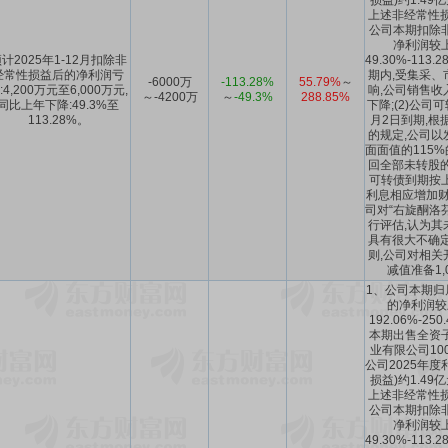
损益)约1.4
上述非经常性损
公司本期扣除
净利润较
计2025年1-12月扣除非
49.30%-113.
经常性损益后的净利润亏
期内,受集采、
-6000万
-113.28%
55.79%
～
:4,200万元至6,000万元,
响,公司销售收
～-4200万
～
-49.3%
288.85%
同比上年下降:49.3%至
下降;(2)公司
113.28%。
月2日到期,根
的规定,公司以
面面值的115
回全部未转股的
可转债到期按
利息相应增加财务
司对“右旋酮洛
行评估,认为其
具有很大不确定
则,公司对相关
减值准备1,
1、公司本期归
的净利润较
192.06%-25
本期出售全资
业有限公司10
公司2025年度
损益)约1.4
上述非经常性损
公司本期扣除
净利润较
49.30%-113.