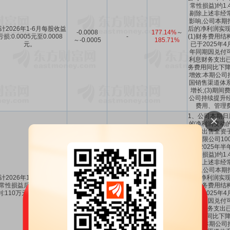
常性损益)约1
剔除上述非经
影响,公司本期
计2026年1-6月每股收益
后的净利润实现
-0.0008
177.14%
～
亏损:0.0005元至0.0008
-
(1)财务费用结
～-0.0005
185.71%
元。
已于2025年
年同期因兑付
利息财务支出已
务费用同比下降;
增效:本期公司
国销售渠道体系
增长;(3)期
公司持续提升经
费用、管理
1、公司本期归
的净利润变动的
上期出售全资
业有限公司10
公司2025年半
常性损益)约1
剔除上述非经
影响,公司本期
计2026年1-6月扣除非经
后的净利润实现
110万～160
102.25%
～
225.18%
～
常性损益后的净利润盈
(1)财务费用结
万
103.27%
236.63%
利:110万元至160万元。
已于2025年
年同期因兑付
利息财务支出已
务费用同比下降;
增效:本期公司