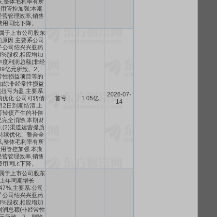
,整体毛利率有所
间费用管控加强:本期
营管理效率,销售
费用同比下降。
属于上市公司股东
原因:主要系公司
子公司绍兴兴亚药
0%股权,相应增加
年度利润总额(非经
.49亿元所致。2、
常性损益项目等的
扣除非经常性损益
扭亏为盈,主要系:
2026-07-
构优化:公司可转债
首亏
1.05亿
14
4月2日到期结清,上
可转债产生的补偿
完全消除,本期财
(2)渠道运营提质
持续优化、整合全
,整体毛利率有所
间费用管控加强:本期
营管理效率,销售
费用同比下降。
属于上市公司股东
上年同期增长
0.47%,主要系:公司
子公司绍兴兴亚药
0%股权,相应增加
利润总额(非经常性