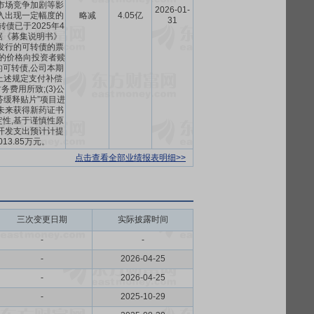
市场竞争加剧等影
2026-01-
入出现一定幅度的
略减
4.05亿
31
可转债已于2025年4
据《募集说明书》
发行的可转债的票
%的价格向投资者赎
可转债,公司本期
上述规定支付补偿
费用所致;(3)公
芬缓释贴片”项目进
未来获得新药证书
性,基于谨慎性原
开发支出预计计提
013.85万元。
点击查看全部业绩报表明细>>
三次变更日期
实际披露时间
-
-
-
2026-04-25
-
2026-04-25
-
2025-10-29