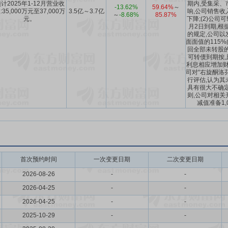
计2025年1-12月营业收
期内,受集采、
-13.62%
59.64%
～
:35,000万元至37,000万
3.5亿～3.7亿
响,公司销售收
～
-8.68%
85.87%
元。
下降;(2)公司
月2日到期,根
的规定,公司以
面面值的115
回全部未转股的
可转债到期按
利息相应增加财务
司对“右旋酮洛
行评估,认为其
具有很大不确定
则,公司对相关
减值准备1,
首次预约时间
一次变更日期
二次变更日期
2026-08-26
-
-
2026-04-25
-
-
2026-04-25
-
-
2025-10-29
-
-