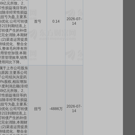
.49亿元所致。2、
常性损益项目等的
扣除非经常性损益
扭亏为盈,主要系:
2026-07-
构优化:公司可转债
首亏
0.14
14
4月2日到期结清,上
可转债产生的补偿
完全消除,本期财
(2)渠道运营提质
持续优化、整合全
,整体毛利率有所
间费用管控加强:本期
营管理效率,销售
费用同比下降。
属于上市公司股东
原因:主要系公司
子公司绍兴兴亚药
0%股权,相应增加
年度利润总额(非经
.49亿元所致。2、
常性损益项目等的
扣除非经常性损益
扭亏为盈,主要系:
2026-07-
构优化:公司可转债
扭亏
-4886万
14
4月2日到期结清,上
可转债产生的补偿
完全消除,本期财
(2)渠道运营提质
持续优化、整合全