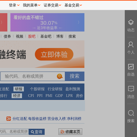
登录
我的菜单
证券交易
基金交易
动态
债券
视频
股吧
基金吧
博客
搜索
个人
自选
0
红送配
研报
个股研报
行业研报
盈利预测
排行
经济
CPI
PPI
PMI
GDP
LPR
房价
消息
分红送配
每股收益榜
营业收入榜
净利润榜
搜索