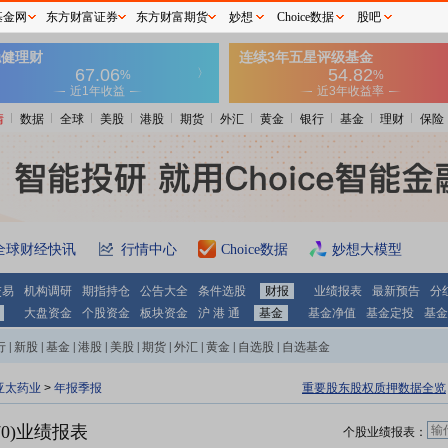
基金网
东方财富证券
东方财富期货
妙想
Choice数据
股吧
情
数据
全球
美股
港股
期货
外汇
黄金
银行
基金
理财
保险
全球财经快讯
行情中心
Choice数据
妙想大模型
交易
机构调研
期指持仓
公告大全
条件选股
财报
业绩报表
最新预告
分
大盘资金
个股资金
板块资金
沪 港 通
基金
基金净值
基金定投
基金
行
|
新股
|
基金
|
港股
|
美股
|
期货
|
外汇
|
黄金
|
自选股
|
自选基金
亚太药业
>
年报季报
重要股东股权质押数据全览
70)业绩报表
个股业绩报表：