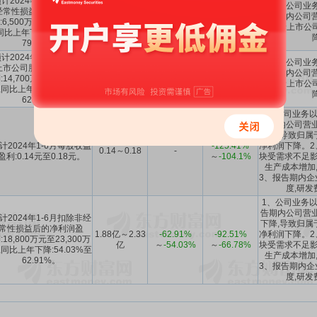
计2024年1-12月扣除非
主要系公司业务
经常性损益后的净利润盈
6500万～
-79.33%
-34.99%
～
报告期内公司营
:6,500万元至9,700万元,
9700万
～
-69.15%
18.62%
归属于上市公
同比上年下降:69.15%至
79.33%。
计2024年1-12月归属于
主要系公司业务
上市公司股东的净利润盈
1.47亿～2.13
-62.47%
128.17%
～
报告期内公司营
:14,700万元至21,300万
亿
～
-45.62%
370.66%
归属于上市公
,同比上年下降:45.62%至
62.47%。
1、公司业务以
告期内公司营业
下降,导致归属
计2024年1-6月每股收益
-125.41%
净利润下降。2
0.14～0.18
-
盈利:0.14元至0.18元。
～
-104.1%
块受需求不足影
生产成本增加
3、报告期内企
度,研发
1、公司业务以
告期内公司营业
计2024年1-6月扣除非经
下降,导致归属
常性损益后的净利润盈
1.88亿～2.33
-62.91%
-92.51%
净利润下降。2
:18,800万元至23,300万
亿
～
-54.03%
～
-66.78%
块受需求不足影
,同比上年下降:54.03%至
生产成本增加
62.91%。
3、报告期内企
度,研发