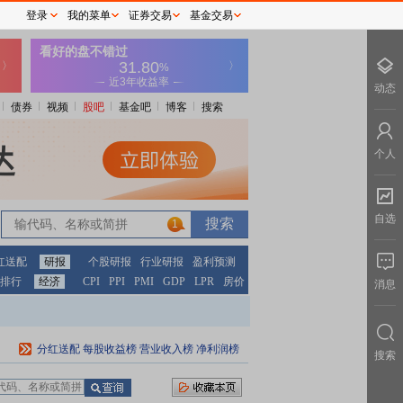
登录
我的菜单
证券交易
基金交易
动态
债券
视频
股吧
基金吧
博客
搜索
个人
自选
1
红送配
研报
个股研报
行业研报
盈利预测
排行
经济
CPI
PPI
PMI
GDP
LPR
房价
消息
分红送配
每股收益榜
营业收入榜
净利润榜
搜索