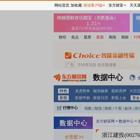
网站首页
加收藏
移动客户端
东方财富
天天
财经
焦点
股票
新股
期指
期权
行
数据中心
特色
龙虎榜单
融资融券
股权质押
大宗
新股
新股申购
新股日历
新股上会
资金
行情中心
指数
|
期指
|
期权
|
个股
|
板块
|
排
东方财富网
>
数据中心
>
浙江建投(0027
全景图