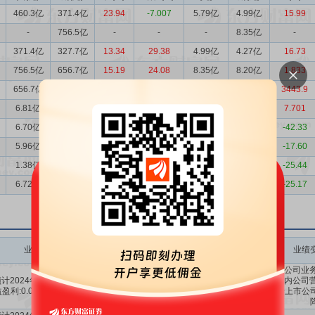
460.3亿
371.4亿
23.94
-7.007
5.79亿
4.99亿
15.99
-
756.5亿
-
-
-
8.35亿
-
371.4亿
327.7亿
13.34
29.38
4.99亿
4.27亿
16.73
756.5亿
656.7亿
15.19
24.08
8.35亿
8.20亿
1.833
656.7亿
6.81亿
9546.4
29867
8.20亿
2314万
3443.9
6.81亿
6.70亿
1.597
56.83
2314万
2148万
7.701
6.70亿
5.96亿
12.35
36.78
2148万
3725万
-42.33
5.96亿
6.72亿
-11.25
33.95
3725万
4520万
-17.60
1.38亿
1.58亿
-12.93
-368.79
769.6万
1032万
-25.44
6.72亿
8.13亿
-17.28
15.45
4520万
6041万
-25.17
业绩变动
预测数值(元)
业绩变动同比
业绩变动环比
业绩
主要系公司业务
计2024年1-12月每股收
123.72%
～
报告期内公司营
0.09～0.12
-
盈利:0.09元至0.12元。
159.48%
归属于上市公