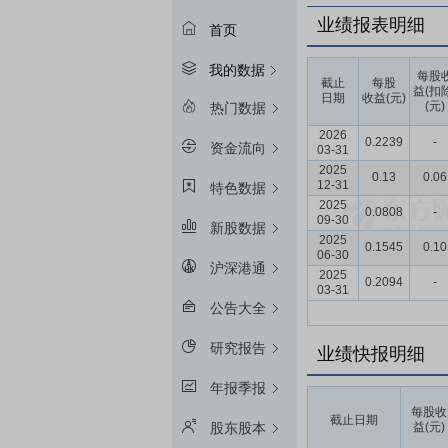
业绩报表明细
首页
我的数据
每股
截止
每股
益(扣
日期
收益(元)
(元)
热门数据
2026
0.2239
-
资金流向
03-31
2025
0.13
0.06
12-31
特色数据
2025
0.0808
-
09-30
新股数据
2025
0.1545
0.10
06-30
沪深港通
2025
0.2094
-
03-31
公告大全
研究报告
业绩快报明细
年报季报
每股收
截止日期
益(元)
股东股本