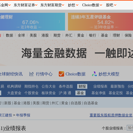
基金网
东方财富证券
东方财富期货
妙想
Choice数据
股吧
情
数据
全球
美股
港股
期货
外汇
黄金
银行
基金
理财
保险
全球财经快讯
行情中心
Choice数据
妙想大模型
交易
机构调研
期指持仓
公告大全
条件选股
财报
业绩报表
最新预告
分
大盘资金
个股资金
板块资金
沪 港 通
基金
基金净值
基金定投
基金
行
|
新股
|
基金
|
港股
|
美股
|
期货
|
外汇
|
黄金
|
自选股
|
自选基金
浙江建投
>
年报季报
重要股东股权质押数据全览
61)业绩报表
个股业绩报表：