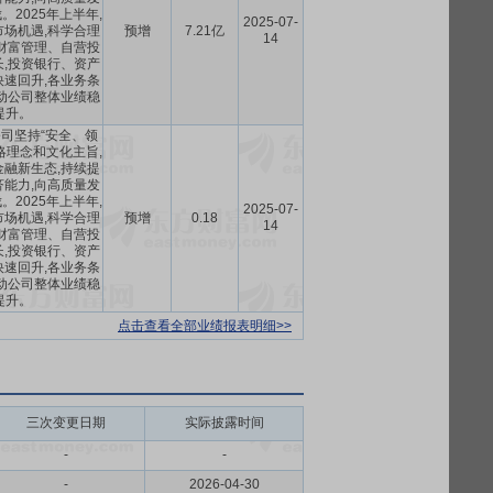
2025年上半年,
2025-07-
场机遇,科学合理
预增
7.21亿
14
财富管理、自营投
,投资银行、资产
速回升,各业务条
动公司整体业绩稳
提升。
,公司坚持“安全、领
略理念和文化主旨,
融新生态,持续提
能力,向高质量发
2025年上半年,
2025-07-
场机遇,科学合理
预增
0.18
14
财富管理、自营投
,投资银行、资产
速回升,各业务条
动公司整体业绩稳
提升。
点击查看全部业绩报表明细>>
三次变更日期
实际披露时间
-
-
-
2026-04-30