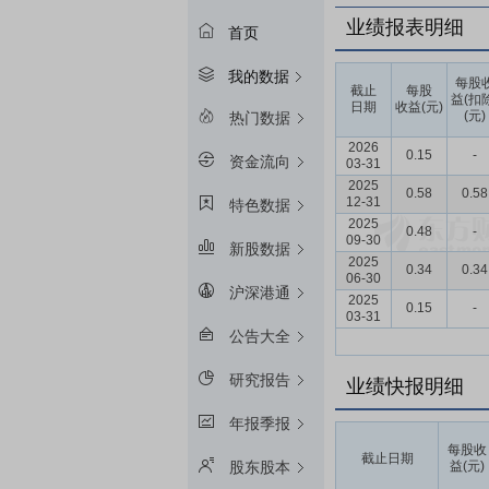
业绩报表明细
首页
我的数据
每股
截止
每股
益(扣
日期
收益(元)
(元)
热门数据
2026
0.15
-
资金流向
03-31
2025
0.58
0.58
12-31
特色数据
2025
0.48
-
09-30
新股数据
2025
0.34
0.34
06-30
沪深港通
2025
0.15
-
03-31
公告大全
研究报告
业绩快报明细
年报季报
每股收
截止日期
益(元)
股东股本