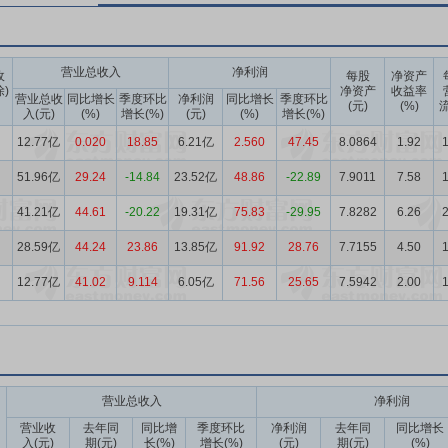
营业总收入
净利润
收
每股
净资产
除)
净资产
收益率
营业总收
同比增长
季度环比
净利润
同比增长
季度环比
(元)
(%)
流
入(元)
(%)
增长(%)
(元)
(%)
增长(%)
12.77亿
0.020
18.85
6.21亿
2.560
47.45
8.0864
1.92
1
51.96亿
29.24
-14.84
23.52亿
48.86
-22.89
7.9011
7.58
1
41.21亿
44.61
-20.22
19.31亿
75.83
-29.95
7.8282
6.26
2
28.59亿
44.24
23.86
13.85亿
91.92
28.76
7.7155
4.50
1
12.77亿
41.02
9.114
6.05亿
71.56
25.65
7.5942
2.00
1
营业总收入
净利润
营业收
去年同
同比增
季度环比
净利润
去年同
同比增长
入(元)
期(元)
长(%)
增长(%)
(元)
期(元)
(%)