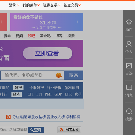
登录
我的菜单
证券交易
基金交易
动态
债券
视频
股吧
基金吧
博客
搜索
个人
自选
0
红送配
研报
个股研报
行业研报
盈利预测
排行
经济
CPI
PPI
PMI
GDP
LPR
房价
消息
分红送配
每股收益榜
营业收入榜
净利润榜
搜索