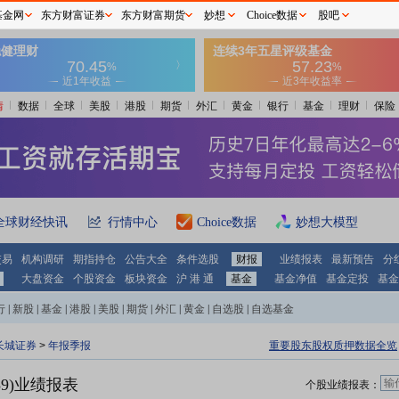
基金网
东方财富证券
东方财富期货
妙想
Choice数据
股吧
情
数据
全球
美股
港股
期货
外汇
黄金
银行
基金
理财
保险
全球财经快讯
行情中心
Choice数据
妙想大模型
交易
机构调研
期指持仓
公告大全
条件选股
财报
业绩报表
最新预告
分
大盘资金
个股资金
板块资金
沪 港 通
基金
基金净值
基金定投
基金
行
|
新股
|
基金
|
港股
|
美股
|
期货
|
外汇
|
黄金
|
自选股
|
自选基金
长城证券
>
年报季报
重要股东股权质押数据全览
39)业绩报表
个股业绩报表：