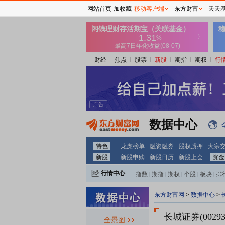
网站首页
加收藏
移动客户端
东方财富
天天
财经
焦点
股票
新股
期指
期权
行
数据中心
特色
龙虎榜单
融资融券
股权质押
大宗
新股
新股申购
新股日历
新股上会
资金
行情中心
指数
|
期指
|
期权
|
个股
|
板块
|
排
东方财富网
>
数据中心
>
长城证券(0029
全景图