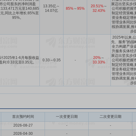
市公司股东的净利润盈
展迈出坚实步伐。
13.35亿～
20.51%
～
:133,471万元至140,685
85%
～
95%
公司积极把握市
14.07亿
32.43%
元,同比上年增长:85%至
制定经营策略,
95%。
资业务稳定增长
管理业务同比快
线协调发展,推
步
2025年以来
先、服务”的战
全力构建产业金
升服务实体经济
展迈出坚实步伐。
计2025年1-6月每股收益
20%
～
0.33～0.35
-
公司积极把握市
盈利:0.33元至0.35元。
33.33%
制定经营策略,
资业务稳定增长
管理业务同比快
线协调发展,推
步
首次预约时间
一次变更日期
二次变更日期
2026-08-27
-
-
2026-04-30
-
-