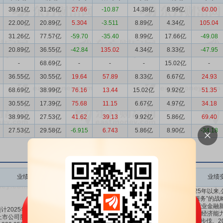
39.91亿
31.26亿
27.66
-10.87
14.38亿
8.99亿
60.00
22.00亿
20.89亿
5.304
-3.511
8.89亿
4.34亿
105.04
31.26亿
77.57亿
-59.70
-35.40
8.99亿
17.66亿
-49.08
20.89亿
36.55亿
-42.84
135.02
4.34亿
8.33亿
-47.95
-
68.69亿
-
-
-
15.02亿
-
36.55亿
30.55亿
19.64
57.89
8.33亿
6.67亿
24.93
68.69亿
38.99亿
76.16
13.44
15.02亿
9.92亿
51.35
30.55亿
17.39亿
75.68
11.15
6.67亿
4.97亿
34.18
38.99亿
27.53亿
41.62
39.13
9.92亿
5.86亿
69.40
27.53亿
29.58亿
-6.915
6.743
5.86亿
8.90亿
-34.18
业绩变动
预测数值(元)
业绩变动同比
业绩变动环比
业绩
2025年以来
先、服务”的战
构建产业金融新
计2025年1-12月归属于
务实体经济能力
上市公司股东的净利润盈
22.91亿～
-34.06%
出坚实步伐。20