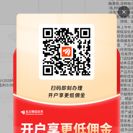
略聚焦,深耕核
场,持续提升品
品竞争力、深化
资源配置效率,
持续、
2026年上半年
方向持续深化各
整体经营业绩实
各业务稳健发
长,渠道、产品
项核心经营指
期内,公司有序
与现有门店结构
管理推动单店盈
基于清晰的品
品矩阵,产品市
品类结构性优化
计2026年1-6月每股收益
提升;统筹部署
0.0956～
21.81%
～
盈利:0.0956元至0.1194
-
运营紧密联动,
0.1194
77.03%
元。
升,会员消费占
员规模平稳增长
基础。2、精益
续深化,减值影
期内,公司通过
理,计提资产减
减少,对半年度
响。展望未来,
略聚焦,深耕核
场,持续提升品