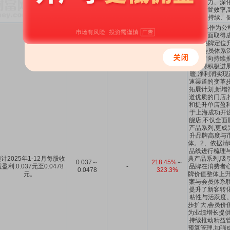
品竞争力、深化
资源配置效率,
持续、
2025年作为
经营方面取得成
围绕品牌定位
化、会员体系
重点方向持续推
均取得积极进展
暖,净利润实现
速渠道的变革步
拓展计划,新增
道优质的门店,
和提升单店盈利
于上海成功开
舰店,不仅全面
产品系列,更成
升品牌高度与
体。2、依据清
品线进行梳理与
计2025年1-12月每股收
典产品系列,吸
0.037～
218.45%
～
盈利:0.037元至0.0478
-
品牌在消费者心
0.0478
323.3%
元。
牌价值整体上升
案与会员体系联
提升了新客转化
粘性与活跃度
步扩大,会员价
为业绩增长提供
持续推动精益管
预算管理,加强