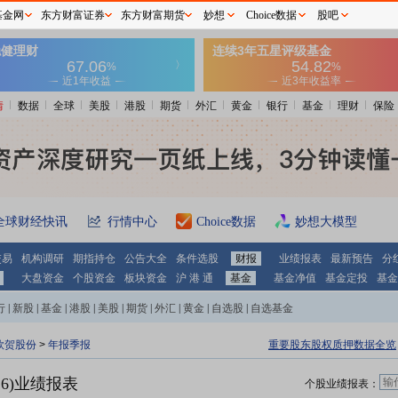
基金网
东方财富证券
东方财富期货
妙想
Choice数据
股吧
情
数据
全球
美股
港股
期货
外汇
黄金
银行
基金
理财
保险
全球财经快讯
行情中心
Choice数据
妙想大模型
交易
机构调研
期指持仓
公告大全
条件选股
财报
业绩报表
最新预告
分
大盘资金
个股资金
板块资金
沪 港 通
基金
基金净值
基金定投
基金
行
|
新股
|
基金
|
港股
|
美股
|
期货
|
外汇
|
黄金
|
自选股
|
自选基金
欣贺股份
>
年报季报
重要股东股权质押数据全览
16)业绩报表
个股业绩报表：