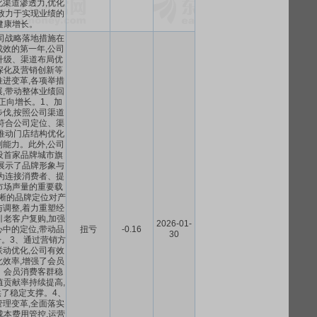
渠道渗透力,优化
致力于实现业绩的
健康增长。
公司战略落地措施在
效的第一年,公司
升级、渠道布局优
深化及营销创新等
进变革,各项举措
,带动整体业绩回
正向增长。1、加
伐,按照公司渠道
符合公司定位、渠
推动门店结构优化
能力。此外,公司
设首家品牌城市旗
展示了品牌形象与
为连接消费者、提
市场声量的重要载
晰的品牌定位对产
调整,着力重塑经
引老客户复购,加强
2026-01-
中的定位,带动品
扭亏
-0.16
30
。3、通过营销方
动优化,公司有效
效率,增强了会员
。会员消费客群稳
值贡献率持续提高,
了稳定支撑。4、
理变革,全面落实
成本费用管控,运营