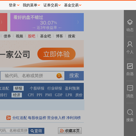
登录
我的菜单
证券交易
基金交易
动态
债券
视频
股吧
基金吧
博客
搜索
个人
自选
1
红送配
研报
个股研报
行业研报
盈利预测
排行
经济
CPI
PPI
PMI
GDP
LPR
房价
消息
分红送配
每股收益榜
营业收入榜
净利润榜
搜索