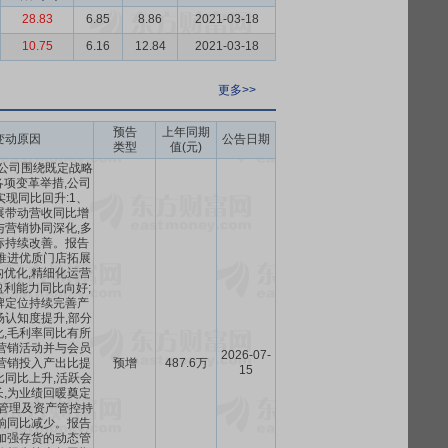
28.83
6.85
8.86
2021-03-18
10.75
6.16
12.84
2021-03-18
更多>>
预告
上年同期
变动原因
公告日期
类型
值(元)
,公司围绕既定战略
项变革举措,公司
现同比回升:1、
展带动营收同比增
与营销协同深化,多
标持续改善。报告
推进优质门店拓展
优化,精细化运营
利能力同比向好;
牌定位持续完善产
场认知度提升,部分
,毛利率同比有所
营销活动并与会员
2026-07-
营销投入产出比提
预增
487.6万
15
比同比上升,活跃会
,为业绩回暖奠定
管理及资产管控持
响同比减少。报告
加强存货的动态管