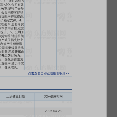
。3、通过营销方
动优化,公司有效
效率,增强了会员
。会员消费客群稳
值贡献率持续提高,
了稳定支撑。4、
理变革,全面落实
成本费用管控,运营
提升。5、公司加
货管理,计提的预
资产减值损失较上
对利润产生积极影
公司将继续坚持战
心业务,积极开拓市
提升品牌影响力、
力、深化渠道渗透
配置效率,致力于实
续、健康增长。
点击查看全部业绩报表明细>>
三次变更日期
实际披露时间
-
-
-
2026-04-28