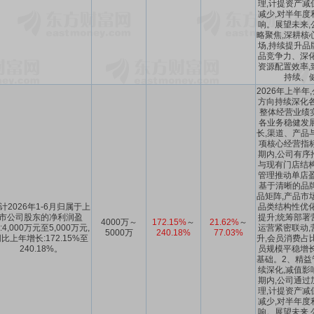
理,计提资产减
减少,对半年度
响。展望未来,
略聚焦,深耕核
场,持续提升品
品竞争力、深化
资源配置效率,
持续、
2026年上半年
方向持续深化各
整体经营业绩实
各业务稳健发
长,渠道、产品
项核心经营指
期内,公司有序
与现有门店结构
管理推动单店盈
基于清晰的品
品矩阵,产品市
计2026年1-6月归属于上
品类结构性优化
市公司股东的净利润盈
提升;统筹部署
4000万～
172.15%
～
21.62%
～
:4,000万元至5,000万元,
运营紧密联动,
5000万
240.18%
77.03%
比上年增长:172.15%至
升,会员消费占
240.18%。
员规模平稳增长
基础。2、精益
续深化,减值影
期内,公司通过
理,计提资产减
减少,对半年度
响。展望未来,