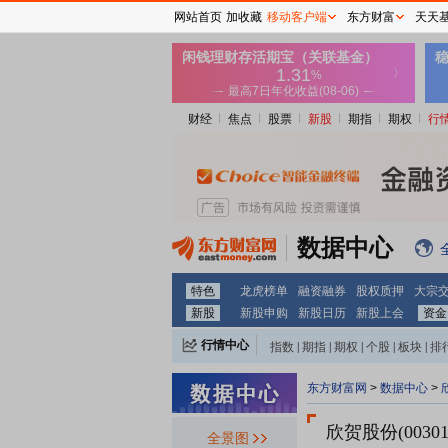
网站首页
加收藏
移动客户端
东方财富
天天
财经
焦点
股票
新股
期指
期权
行
数据中心
特色
龙虎榜单
融资融券
股权质押
大宗
新股
新股申购
新股日历
新股上会
资金
行情中心
指数
|
期指
|
期权
|
个股
|
板块
|
排
东方财富网
>
数据中心
>
欣贺股份(0030
全景图