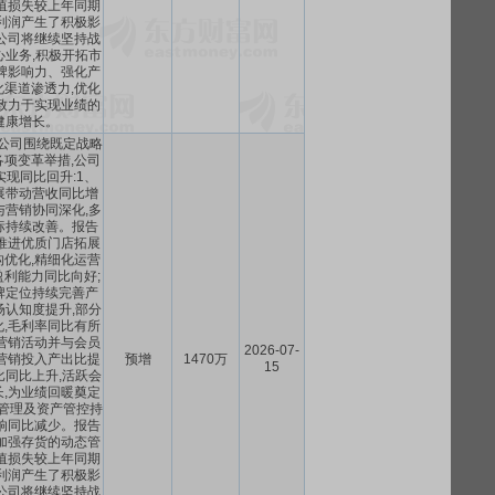
值损失较上年同期
利润产生了积极影
公司将继续坚持战
心业务,积极开拓市
牌影响力、强化产
渠道渗透力,优化
致力于实现业绩的
健康增长。
,公司围绕既定战略
项变革举措,公司
现同比回升:1、
展带动营收同比增
与营销协同深化,多
标持续改善。报告
推进优质门店拓展
优化,精细化运营
利能力同比向好;
牌定位持续完善产
场认知度提升,部分
,毛利率同比有所
营销活动并与会员
2026-07-
营销投入产出比提
预增
1470万
15
比同比上升,活跃会
,为业绩回暖奠定
管理及资产管控持
响同比减少。报告
加强存货的动态管
值损失较上年同期
利润产生了积极影
公司将继续坚持战