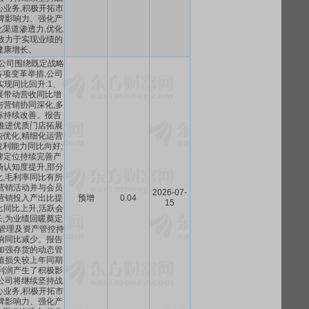
心业务,积极开拓市
牌影响力、强化产
渠道渗透力,优化
致力于实现业绩的
健康增长。
,公司围绕既定战略
项变革举措,公司
现同比回升:1、
展带动营收同比增
与营销协同深化,多
标持续改善。报告
推进优质门店拓展
优化,精细化运营
利能力同比向好;
牌定位持续完善产
场认知度提升,部分
,毛利率同比有所
营销活动并与会员
2026-07-
营销投入产出比提
预增
0.04
15
比同比上升,活跃会
,为业绩回暖奠定
管理及资产管控持
响同比减少。报告
加强存货的动态管
值损失较上年同期
利润产生了积极影
公司将继续坚持战
心业务,积极开拓市
牌影响力、强化产