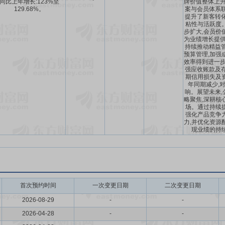
同比上年增长:123%至
牌价值整体上升
129.68%。
案与会员体系联
提升了新客转化
粘性与活跃度
步扩大,会员价
为业绩增长提供
持续推动精益管
预算管理,加强
效率得到进一步
强应收账款及存
期信用损失及
年同期减少,
响。展望未来,
略聚焦,深耕核
场。通过持续
强化产品竞争
力,并优化资源
现业绩的持
首次预约时间
一次变更日期
二次变更日期
2026-08-29
-
-
2026-04-28
-
-