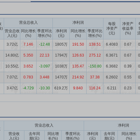
营业总收入
净利润
收
每股
净资产
除)
净资产
收益率
营业总收
同比增长
季度环比
净利润
同比增长
季度环比
(元)
(%)
流
入(元)
(%)
增长(%)
(元)
(%)
增长(%)
3.72亿
7.146
-12.48
1805万
191.50
138.51
6.4083
0.67
0
1
14.80亿
5.350
22.13
1794万
126.63
275.12
6.3671
0.67
0
10.55亿
3.652
-3.097
1038万
135.47
-150.80
6.3682
0.39
0
7.07亿
0.783
3.448
1470万
214.92
37.38
6.2602
0.55
0
3.47亿
-4.729
-10.30
619.2万
9.840
116.24
6.211
0.23
0
营业总收入
净利润
收
营业收
去年同
同比增
季度环比
净利润
去年同
同比增长
入(元)
期(元)
长(%)
增长(%)
(元)
期(元)
(%)