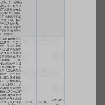
提升。5、公司加
货管理,计提的预
资产减值损失较上
对利润产生积极影
公司将继续坚持战
心业务,积极开拓市
提升品牌影响力、
力、深化渠道渗透
配置效率,致力于实
续、健康增长。
公司战略落地措施在
效的第一年,公司
升级、渠道布局优
深化及营销创新等
进变革,各项举措
,带动整体业绩回
正向增长。1、加
伐,按照公司渠道
符合公司定位、渠
推动门店结构优化
能力。此外,公司
设首家品牌城市旗
展示了品牌形象与
为连接消费者、提
市场声量的重要载
晰的品牌定位对产
调整,着力重塑经
引老客户复购,加强
2026-01-
中的定位,带动品
扭亏
-6738万
30