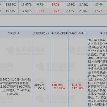
9
18.33亿
19.65亿
-6.724
34.01
1.78亿
2.42亿
-26.66
9
19.65亿
17.60亿
11.65
31.75
2.42亿
2.06亿
17.76
业绩变动
预测数值(元)
业绩变动同比
业绩变动环比
业绩
2026年上半年
方向持续深化各
整体经营业绩实
各业务稳健发
长,渠道、产品
项核心经营指
期内,公司有序
与现有门店结构
管理推动单店盈
基于清晰的品
品矩阵,产品市
计2026年1-6月扣除非经
品类结构性优化
常性损益后的净利润盈
提升;统筹部署
3050万～
525.46%
～
41.57%
～
:3,050万元至3,950万元,
运营紧密联动,
3950万
710.02%
112.86%
比上年增长:525.46%至
升,会员消费占
710.02%。
员规模平稳增长
基础。2、精益
续深化,减值影
期内,公司通过