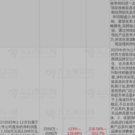
效率得到进一步
强应收账款及存
期信用损失及
年同期减少,
响。展望未来,
略聚焦,深耕核
场。通过持续
强化产品竞争
力,并优化资源
现业绩的持
2025年作为
经营方面取得成
围绕品牌定位
化、会员体系
重点方向持续推
均取得积极进展
暖,净利润实现
速渠道的变革步
拓展计划,新增
道优质的门店,
和提升单店盈利
于上海成功开
舰店,不仅全面
产品系列,更成
升品牌高度与
体。2、依据清
计2025年1-12月归属于
品线进行梳理与
上市公司股东的净利润盈
典产品系列,吸
1550万～
123%
～
218.56%
～
:1,550万元至2,000万元,
品牌在消费者心
2000万
129.68%
322.7%