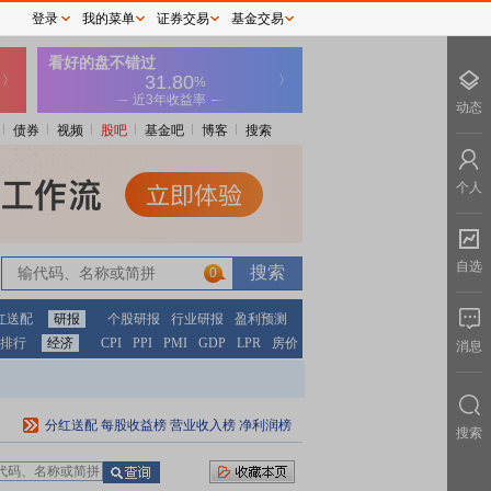
登录
我的菜单
证券交易
基金交易
动态
债券
视频
股吧
基金吧
博客
搜索
个人
自选
0
红送配
研报
个股研报
行业研报
盈利预测
排行
经济
CPI
PPI
PMI
GDP
LPR
房价
消息
分红送配
每股收益榜
营业收入榜
净利润榜
搜索