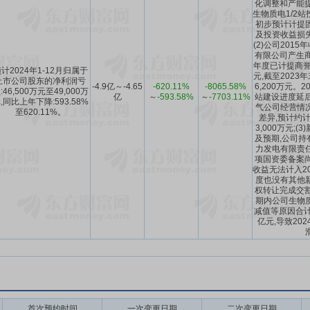
化调整和产能提
生物质电1/2站
初步预计计提
及投资收益损失
(2)公司201
有限公司产生商誉
年度已计提商誉减
计2024年1-12月归属于
元,截至2023
上市公司股东的净利润亏
-4.9亿～-4.65
-620.11%
-8065.58%
6,200万元。
:46,500万元至49,000万
亿
～
-593.58%
～
-7703.11%
站建设进度延后
,同比上年下降:593.58%
气公司经营情
至620.11%。
差异,预计约
3,000万元;
及预期,公司持
力发电有限责
项国资委备案尚
收益无法计入20
度也没有其他
权转让完成交割
期内公司生物
减值等原因合计影
亿元,导致20
首次预约时间
一次变更日期
二次变更日期