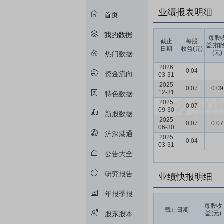
业绩报表明细
首页
我的数据
每股
截止
每股
益(扣
日期
收益(元)
(元)
热门数据
2026
0.04
-
资金流向
03-31
2025
0.07
0.09
12-31
特色数据
2025
0.07
-
09-30
新股数据
2025
0.07
0.07
06-30
沪深港通
2025
0.04
-
03-31
公告大全
研究报告
业绩快报明细
年报季报
每股收
截止日期
益(元)
股东股本