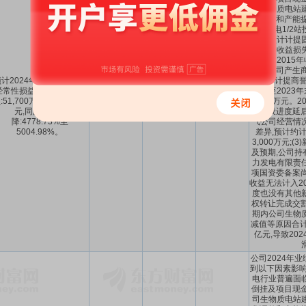
司生物质电站
化调整和产能提
生物质电1/2站
初步预计计提
及投资收益损失
(2)公司201
有限公司产生商誉
计2024年1-12月扣除非
年度已计提商誉减
经常性损益后的净利润亏
元,截至2023
:51,700万元至54,200万
-5.42亿
-5004.98%
-6647.84%
6,200万元。
元,同比上年下
～-5.17亿
～
-4778.73%
～
-6346.45%
站建设进度延后
降:4778.73%至
气公司经营情
5004.98%。
差异,预计约
3,000万元;
及预期,公司持
力发电有限责
项国资委备案尚
收益无法计入20
度也没有其他
权转让完成交割
期内公司生物
减值等原因合计影
亿元,导致20
公司2024年
到以下因素影响:
电行业普遍面
倒挂及项目现金
司生物质电站