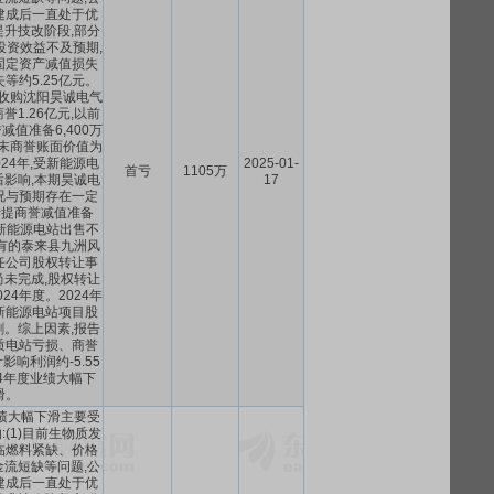
建成后一直处于优
升技改阶段,部分
投资效益不及预期,
固定资产减值损失
等约5.25亿元。
5年收购沈阳昊诚电气
1.26亿元,以前
值准备6,400万
年末商誉账面价值为
2024年,受新能源电
2025-01-
首亏
1105万
影响,本期昊诚电
17
况与预期存在一定
计提商誉减值准备
(3)新能源电站出售不
有的泰来县九洲风
任公司股权转让事
未完成,股权转让
24年度。2024年
新能源电站项目股
。综上因素,报告
质电站亏损、商誉
响利润约-5.55
24年度业绩大幅下
滑。
业绩大幅下滑主要受
(1)目前生物质发
临燃料紧缺、价格
流短缺等问题,公
建成后一直处于优