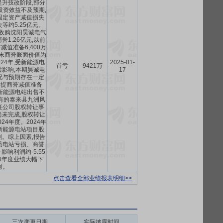
升技改阶段,部分
投资效益不及预期,
固定资产减值损失
等约5.25亿元。
5年收购沈阳昊诚电气
1.26亿元,以前
值准备6,400万
年末商誉账面价值为
2024年,受新能源电
2025-01-
首亏
9421万
影响,本期昊诚电
17
况与预期存在一定
计提商誉减值准备
(3)新能源电站出售不
有的泰来县九洲风
任公司股权转让事
未完成,股权转让
24年度。2024年
新能源电站项目股
。综上因素,报告
质电站亏损、商誉
响利润约-5.55
24年度业绩大幅下
滑。
点击查看全部业绩报表明细>>
三次变更日期
实际披露时间