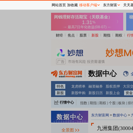
网站首页
加收藏
移动客户端
东方财富
天天
财经
焦点
股票
新股
期指
期权
行
数据中心
特色
龙虎榜单
融资融券
股权质押
大宗
新股
新股申购
新股日历
新股上会
资金
行情中心
指数
|
期指
|
期权
|
个股
|
板块
|
排
东方财富网
>
数据中心
>
九洲集团(3000
全景图