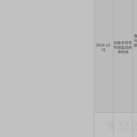
预
扣除非经常
2024-12-
损
性损益后的
31
净利润