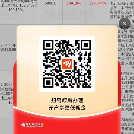
:4,000万元至5,000万元,
5000万
109.18%
2176.44%
估,计1/2提了
比上年增长:107.34%至
损失。本报告期
109.18%。
务经营状况趋于
预期改善,未发
1、公司持续推
营效率提升,加
动了整体盈利能
年同期,公司基
计2025年1-12月每股收
关资产组未来
0.06～0.08
-
-
盈利:0.06元至0.08元。
估,计1/2提了
损失。本报告期
务经营状况趋于
预期改善,未发
1、公司持续推
营效率提升,加
动了整体盈利能
计2025年1-12月扣除非
年同期,公司基
经常性损益后的净利润盈
4100万～
106.78%
～
-242.43%
关资产组未来
:4,100万元至5,100万元,
5100万
108.44%
～
-39.33%
估,计1/2提了
比上年增长:106.78%至
损失。本报告期
108.44%。
务经营状况趋于
预期改善,未发
公司2024年
到以下因素影响:
电行业普遍面
倒挂及项目现金