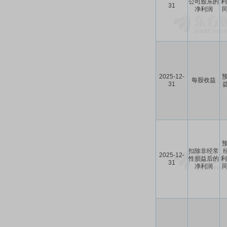
公司股东的
利
31
净利润
同
2025-12-
预
每股收益
31
益
预
扣除非经常
2025-12-
性损益后的
利
31
净利润
同