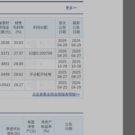
更多>>
每股经
销售
首次
最新
营现金
毛利率
利润分配
公告
公告
量(元)
(%)
日期
日期
2026
2026
.0536
33.83
-
04-29
04-29
2026
2026
.5371
27.37
10派0.200709
04-25
04-27
2025
2025
.4851
28.09
-
10-28
10-28
2025
2025
.0449
28.62
不分配不转增
08-27
08-27
2025
2026
0.0543
29.27
-
04-25
04-29
点击查看全部业绩报表明细>>
每股
净资产
公告
净资
收益率
日期
季度环比
产(元)
(%)
增长(%)