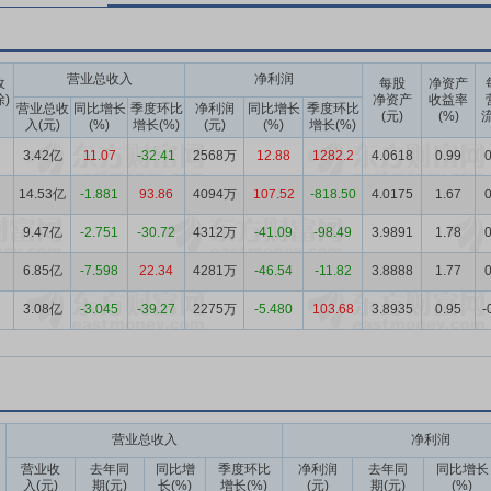
营业总收入
净利润
收
每股
净资产
除)
净资产
收益率
营业总收
同比增长
季度环比
净利润
同比增长
季度环比
(元)
(%)
流
入(元)
(%)
增长(%)
(元)
(%)
增长(%)
3.42亿
11.07
-32.41
2568万
12.88
1282.2
4.0618
0.99
0
14.53亿
-1.881
93.86
4094万
107.52
-818.50
4.0175
1.67
0
9.47亿
-2.751
-30.72
4312万
-41.09
-98.49
3.9891
1.78
0
6.85亿
-7.598
22.34
4281万
-46.54
-11.82
3.8888
1.77
0
3.08亿
-3.045
-39.27
2275万
-5.480
103.68
3.8935
0.95
-
营业总收入
净利润
营业收
去年同
同比增
季度环比
净利润
去年同
同比增长
入(元)
期(元)
长(%)
增长(%)
(元)
期(元)
(%)