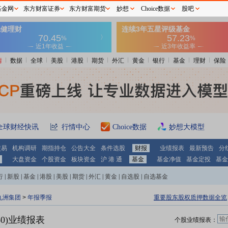
基金网
东方财富证券
东方财富期货
妙想
Choice数据
股吧
情
数据
全球
美股
港股
期货
外汇
黄金
银行
基金
理财
保险
全球财经快讯
行情中心
Choice数据
妙想大模型
交易
机构调研
期指持仓
公告大全
条件选股
财报
业绩报表
最新预告
分
大盘资金
个股资金
板块资金
沪 港 通
基金
基金净值
基金定投
基金
行
|
新股
|
基金
|
港股
|
美股
|
期货
|
外汇
|
黄金
|
自选股
|
自选基金
九洲集团
>
年报季报
重要股东股权质押数据全览
40)业绩报表
个股业绩报表：