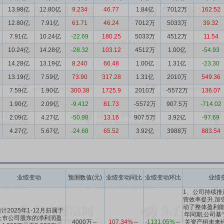
13.98亿
12.80亿
9.234
46.77
1.84亿
7012万
162.52
12.80亿
7.91亿
61.71
46.24
7012万
5033万
39.32
7.91亿
10.24亿
-22.69
180.25
5033万
4512万
11.54
10.24亿
14.28亿
-28.32
103.12
4512万
1.00亿
-54.93
14.28亿
13.19亿
8.240
66.48
1.00亿
1.31亿
-23.30
13.19亿
7.59亿
73.90
317.28
1.31亿
2010万
549.36
7.59亿
1.90亿
300.38
1725.9
2010万
-5572万
136.07
1.90亿
2.09亿
-9.412
81.73
-5572万
907.5万
-714.02
2.09亿
4.27亿
-50.98
13.16
907.5万
3.92亿
-97.69
4.27亿
5.67亿
-24.68
65.52
3.92亿
3988万
883.54
业绩变动
预测数值(元)
业绩变动同比
业绩变动环比
业绩
1、公司持续推
营效率提升,加
动了整体盈利能
计2025年1-12月归属于
年同期,公司基
上市公司股东的净利润盈
4000万～
107.34%
～
-1131.05%
～
关资产组未来