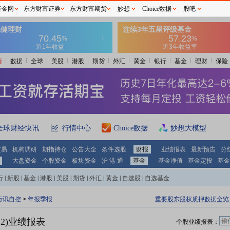
基金网
东方财富证券
东方财富期货
妙想
Choice数据
股吧
情
数据
全球
美股
港股
期货
外汇
黄金
银行
基金
理财
保险
全球财经快讯
行情中心
Choice数据
妙想大模型
交易
机构调研
期指持仓
公告大全
条件选股
财报
业绩报表
最新预告
分
大盘资金
个股资金
板块资金
沪 港 通
基金
基金净值
基金定投
基金
行
|
新股
|
基金
|
港股
|
美股
|
期货
|
外汇
|
黄金
|
自选股
|
自选基金
万讯自控
>
年报季报
重要股东股权质押数据全览
12)业绩报表
个股业绩报表：