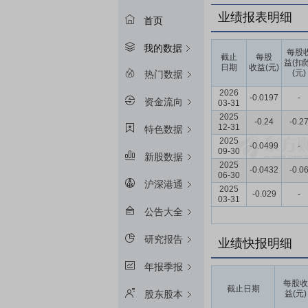
业绩报表明细
首页
我的数据
每股
截止
每股
益(扣
日期
收益(元)
(元)
热门数据
2026
-0.0197
-
资金流向
03-31
2025
-0.24
-0.2
12-31
特色数据
2025
-0.0499
-
09-30
新股数据
2025
-0.0432
-0.0
06-30
沪深港通
2025
-0.029
-
03-31
公告大全
研究报告
业绩快报明细
年报季报
每股收
截止日期
益(元)
股东股本