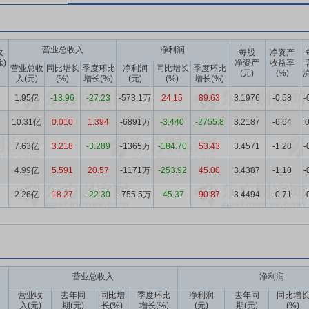
营业总收入
净利润
收
每股
净资产
除)
净资产
收益率
营业总收
同比增长
季度环比
净利润
同比增长
季度环比
(元)
(%)
流
入(元)
(%)
增长(%)
(元)
(%)
增长(%)
1.95亿
-13.96
-27.23
-573.1万
24.15
89.63
3.1976
-0.58
-
7
10.31亿
0.010
1.394
-6891万
-3.440
-2755.8
3.2187
-6.64
0
7.63亿
3.218
-3.289
-1365万
-184.70
53.43
3.4571
-1.28
-
6
4.99亿
5.591
20.57
-1171万
-253.92
45.00
3.4387
-1.10
-
2.26亿
18.27
-22.30
-755.5万
-45.37
90.87
3.4494
-0.71
-
营业总收入
净利润
营业收
去年同
同比增
季度环比
净利润
去年同
同比增
入(元)
期(元)
长(%)
增长(%)
(元)
期(元)
(%)