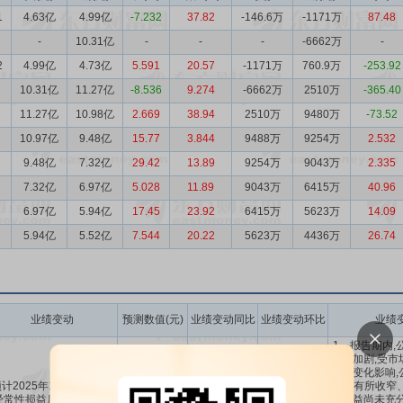
1
4.63亿
4.99亿
-7.232
37.82
-146.6万
-1171万
87.48
-
10.31亿
-
-
-
-6662万
-
2
4.99亿
4.73亿
5.591
20.57
-1171万
760.9万
-253.92
10.31亿
11.27亿
-8.536
9.274
-6662万
2510万
-365.40
11.27亿
10.98亿
2.669
38.94
2510万
9480万
-73.52
10.97亿
9.48亿
15.77
3.844
9488万
9254万
2.532
9.48亿
7.32亿
29.42
13.89
9254万
9043万
2.335
7.32亿
6.97亿
5.028
11.89
9043万
6415万
40.96
6.97亿
5.94亿
17.45
23.92
6415万
5623万
14.09
5.94亿
5.52亿
7.544
20.22
5623万
4436万
26.74
业绩变动
预测数值(元)
业绩变动同比
业绩变动环比
业绩
1、报告期内,
持续加剧,受市
环境变化影响,
计2025年1-12月扣除非
空间有所收窄
经常性损益后的净利润亏
-9170万
-19.59%
～
-1885.47%
的效益尚未充分