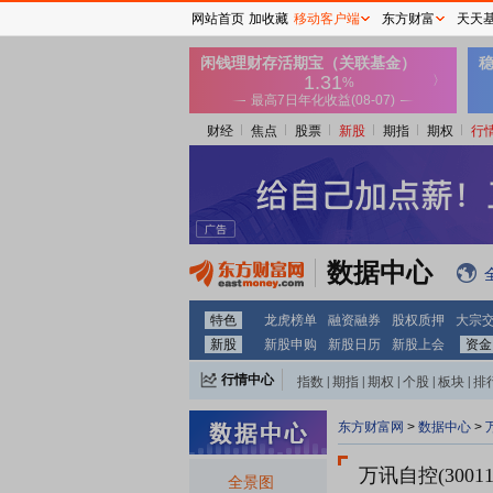
网站首页
加收藏
移动客户端
东方财富
天天
财经
焦点
股票
新股
期指
期权
行
数据中心
特色
龙虎榜单
融资融券
股权质押
大宗
新股
新股申购
新股日历
新股上会
资金
行情中心
指数
|
期指
|
期权
|
个股
|
板块
|
排
东方财富网
>
数据中心
>
万讯自控(3001
全景图