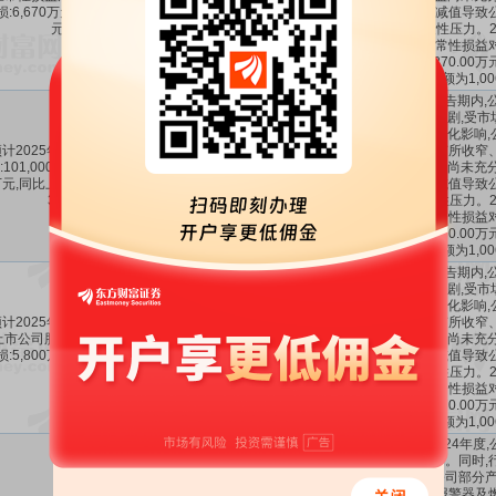
损:6,670万元至9,170万
～-6670万
13.02%
～
-1198.16%
资产减值导致
元。
阶段性压力。2
非经常性损益
响约870.00
额为1,0
1、报告期内,
持续加剧,受市
环境变化影响,
计2025年1-12月营业收
空间有所收窄
:101,000万元至106,100
10.1亿～
-6.57%
～
的效益尚未充分
-2%
～
3%
元,同比上年变动:-2%至
10.61亿
12.75%
资产减值导致
3%。
阶段性压力。2
非经常性损益
响约870.00
额为1,0
1、报告期内,
持续加剧,受市
环境变化影响,
计2025年1-12月归属于
空间有所收窄
上市公司股东的净利润亏
-8300万
-24.59%
～
-3483.78%
的效益尚未充分
损:5,800万元至8,300万
～-5800万
12.94%
～
-2191.94%
资产减值导致
元。
阶段性压力。2
非经常性损益
响约870.00
额为1,0
1、2024年度
及预期。同时,
使得公司部分产
气体报警器及