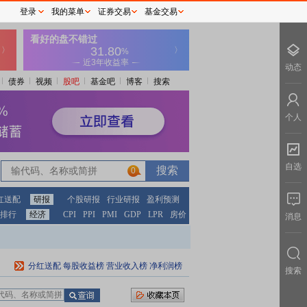
登录
我的菜单
证券交易
基金交易
动态
债券
视频
股吧
基金吧
博客
搜索
个人
自选
0
红送配
研报
个股研报
行业研报
盈利预测
排行
经济
CPI
PPI
PMI
GDP
LPR
房价
消息
分红送配
每股收益榜
营业收入榜
净利润榜
搜索