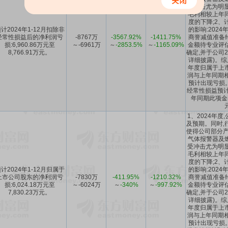
受冲击尤为明显
毛利相较上年
度的下降;2、
计2024年1-12月扣除非
的影响:202
经常性损益后的净利润亏
-8767万
-3567.92%
-1411.75%
商誉减值准备约
损:6,960.86万元至
～-6961万
～
-2853.5%
～
-1165.09%
金额待专业评
8,766.91万元。
确定,并于公司2
详细披露)。综
年度归属于上
润与上年同期相
预计出现亏损。
经常性损益预计约
年同期此项金额
1、2024年度
及预期。同时,
使得公司部分产
气体报警器及
受冲击尤为明显
毛利相较上年
度的下降;2、
计2024年1-12月归属于
的影响:202
上市公司股东的净利润亏
-7830万
-411.95%
-1210.32%
商誉减值准备约
损:6,024.18万元至
～-6024万
～
-340%
～
-997.92%
金额待专业评
7,830.23万元。
确定,并于公司2
详细披露)。综
年度归属于上
润与上年同期相
预计出现亏损。