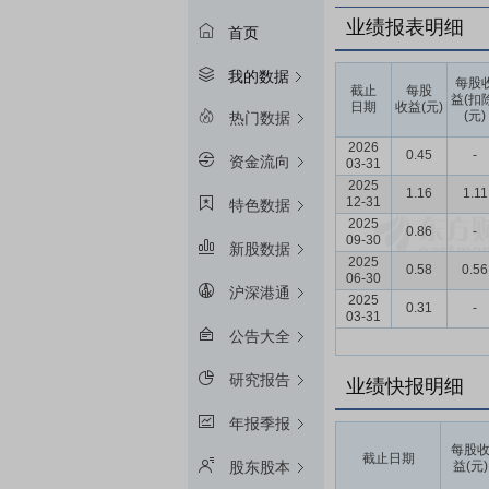
业绩报表明细
首页
我的数据
每股
截止
每股
益(扣
日期
收益(元)
(元)
热门数据
2026
0.45
-
资金流向
03-31
2025
1.16
1.11
12-31
特色数据
2025
0.86
-
09-30
新股数据
2025
0.58
0.56
06-30
沪深港通
2025
0.31
-
03-31
公告大全
研究报告
业绩快报明细
年报季报
每股
截止日期
益(元)
股东股本