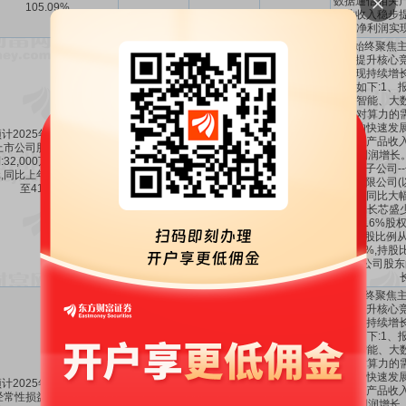
数据通信相关产
105.09%。
营业收入稳步提
净利润实
公司始终聚焦主
全面提升核心竞
绩呈现持续增长
原因如下:1、
人工智能、大
技术对算力的
市场的快速发展
计2025年1-12月归属于
信相关产品收入
上市公司股东的净利润盈
344.01%
～
-14.34%
～
动净利润增长。
:32,000万元至37,000万
3.2亿～3.7亿
413.39%
46.83%
司控股子公司--
,同比上年增长:344.01%
股份有限公司(以
至413.39%。
的业绩同比大幅
过收购长芯盛
的18.16%
的持股比例从4
60.45%,
上市公司股东
公司始终聚焦主
全面提升核心竞
绩呈现持续增长
原因如下:1、
人工智能、大
技术对算力的
市场的快速发展
计2025年1-12月扣除非
信相关产品收入
经常性损益后的净利润盈
3.05亿～3.55
429.5%
～
-16.03%
～
动净利润增长。