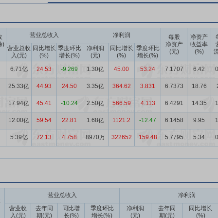
营业总收入
净利润
收
每股
净资产
除)
净资产
收益率
营业总收
同比增长
季度环比
净利润
同比增长
季度环比
(元)
(%)
流
入(元)
(%)
增长(%)
(元)
(%)
增长(%)
6.71亿
24.53
-9.269
1.30亿
45.00
53.24
7.1707
6.42
0
25.33亿
44.93
24.50
3.35亿
364.62
3.831
6.7373
18.76
17.94亿
45.41
-10.24
2.50亿
566.59
4.113
6.4291
14.35
1
12.00亿
59.54
22.81
1.68亿
1121.2
-12.47
6.1458
9.95
1
5.39亿
72.13
4.758
8970万
322652
159.48
5.7795
5.34
0
营业总收入
净利润
收
营业收
去年同
同比增
季度环比
净利润
去年同
同比增长
入(元)
期(元)
长(%)
增长(%)
(元)
期(元)
(%)