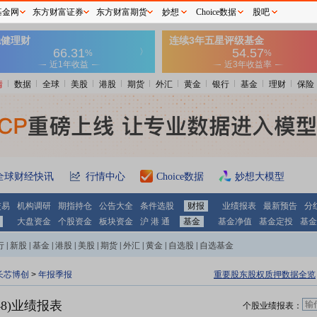
基金网
东方财富证券
东方财富期货
妙想
Choice数据
股吧
情
数据
全球
美股
港股
期货
外汇
黄金
银行
基金
理财
保险
全球财经快讯
行情中心
Choice数据
妙想大模型
交易
机构调研
期指持仓
公告大全
条件选股
财报
业绩报表
最新预告
分
大盘资金
个股资金
板块资金
沪 港 通
基金
基金净值
基金定投
基金
行
|
新股
|
基金
|
港股
|
美股
|
期货
|
外汇
|
黄金
|
自选股
|
自选基金
长芯博创
>
年报季报
重要股东股权质押数据全览
48)业绩报表
个股业绩报表：