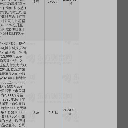
预增
5760万
长芯盛(武汉)科技
16
下简称“长芯盛”)
增长,同时公司通
少数股东合计持有
股权,将公司对长芯盛
2.29%提升至
持股比例增加使归属于
的净利润相应增
长。
受行业周期和市场价
响,博创科技(不含
及产品价格下降,毛
13,000万元至
,影响当期业绩。2、
以现金支付的方式收
.29%股权,长芯盛
报表范围内的控股
2023年度预计营
0万元至75,000万
为5,500万元至
,预计归属于上市公司
2,300万元至
3、2023年,预计非
归属于上市公司股
为6,900万元至
2024-01-
主要系长芯盛2023年
预减
2.01亿
30
司参股联营企业出
票的收益、政府补
产品收益等。公司