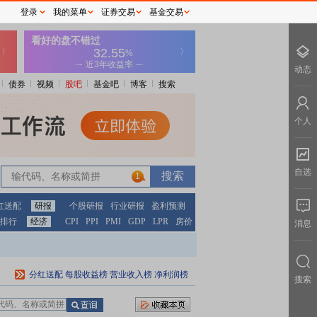
登录
我的菜单
证券交易
基金交易
动态
债券
视频
股吧
基金吧
博客
搜索
个人
自选
1
红送配
研报
个股研报
行业研报
盈利预测
排行
经济
CPI
PPI
PMI
GDP
LPR
房价
消息
分红送配
每股收益榜
营业收入榜
净利润榜
搜索