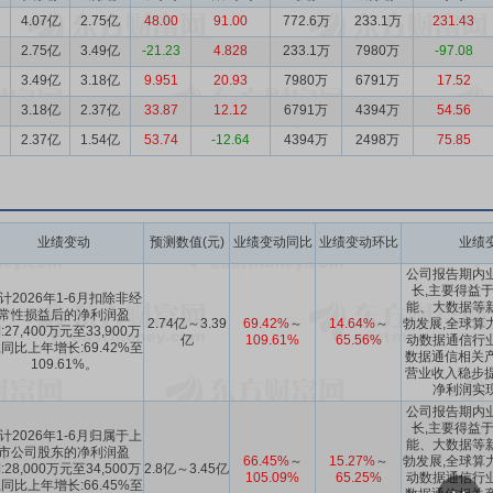
4.07亿
2.75亿
48.00
91.00
772.6万
233.1万
231.43
2.75亿
3.49亿
-21.23
4.828
233.1万
7980万
-97.08
3.49亿
3.18亿
9.951
20.93
7980万
6791万
17.52
3.18亿
2.37亿
33.87
12.12
6791万
4394万
54.56
2.37亿
1.54亿
53.74
-12.64
4394万
2498万
75.85
业绩变动
预测数值(元)
业绩变动同比
业绩变动环比
业绩
公司报告期内
长,主要得益
计2026年1-6月扣除非经
能、大数据等
常性损益后的净利润盈
2.74亿～3.39
69.42%
～
14.64%
～
勃发展,全球算
:27,400万元至33,900万
亿
109.61%
65.56%
动数据通信行
,同比上年增长:69.42%至
数据通信相关产
109.61%。
营业收入稳步提
净利润实
公司报告期内
长,主要得益
计2026年1-6月归属于上
能、大数据等
市公司股东的净利润盈
66.45%
～
15.27%
～
勃发展,全球算
:28,000万元至34,500万
2.8亿～3.45亿
105.09%
65.25%
动数据通信行
,同比上年增长:66.45%至