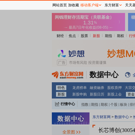
网站首页
加收藏
移动客户端
东方财富
天天
财经
焦点
股票
新股
期指
期权
行
数据中心
特色
龙虎榜单
融资融券
股权质押
大宗
新股
新股申购
新股日历
新股上会
资金
行情中心
指数
|
期指
|
期权
|
个股
|
板块
|
排
东方财富网
>
数据中心
>
长芯博创(3005
全景图