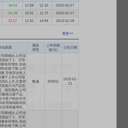
-34.51
17.09
12.10
2020-02-27
-31.28
15.01
11.75
2020-02-27
72.17
12.63
18.99
2019-02-28
更多>>
预告
上年同期
变动原因
公告日期
类型
值(元)
同期相比,公司业
因如下:1、尽管
量有所增长,但由
料价格下降,公司
整,导致营业收入
归属于上市公司股
2025-01-
同比上升,主要得
略减
4009亿
21
研发能力与产品竞
。报告期内,公司
积极推出新产品、
化与客户的合作关
和应用领域取得良
动业绩稳健增长。
同期相比,公司业
因如下:1、尽管
量有所增长,但由
料价格下降,公司