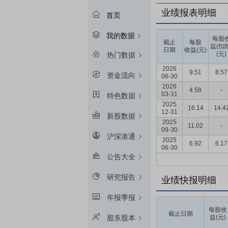
业绩报表明细
首页
我的数据
每股
截止
每股
益(扣
日期
收益(元)
(元)
热门数据
2026
9.51
8.57
资金流向
06-30
2026
4.58
-
03-31
特色数据
2025
16.14
14.4
12-31
新股数据
2025
11.02
-
09-30
沪深港通
2025
6.92
6.17
06-30
公告大全
研究报告
业绩快报明细
年报季报
每股收
截止日期
益(元)
股东股本