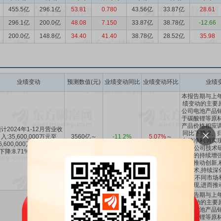
455.5亿
296.1亿
53.81
0.780
43.56亿
33.87亿
28.61
296.1亿
200.0亿
48.08
7.150
33.87亿
38.78亿
-12.66
200.0亿
148.8亿
34.40
41.40
38.78亿
28.52亿
35.98
业绩变动
预测数值(元)
业绩变动同比
业绩变动环比
业绩
本报告期与上年
绩变动的主要原
公司电池产品销
于碳酸锂等原材
产品价格相应调
计2024年1-12月营业收
同比下降;2、
入:35,600,000万元至
3560亿～
-11.2%
5.07%
～
东的净利润实现
6,600,000万元,同比上年
3660亿
～
-8.71%
15.91%
益于公司技术
下降:8.71%至11.2%。
争力的持续增强
不断推动创新,
新技术,持续深
系,在不同市场
好表现,进而推
本报告期与上年
绩变动的主要原
公司电池产品销
于碳酸锂等原材