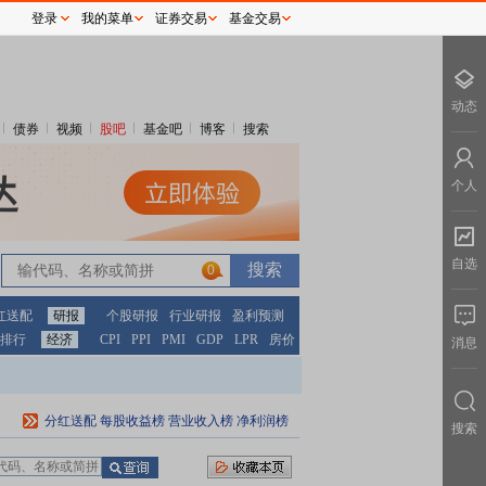
登录
我的菜单
证券交易
基金交易
动态
债券
视频
股吧
基金吧
博客
搜索
个人
自选
0
红送配
研报
个股研报
行业研报
盈利预测
排行
经济
CPI
PPI
PMI
GDP
LPR
房价
消息
分红送配
每股收益榜
营业收入榜
净利润榜
搜索