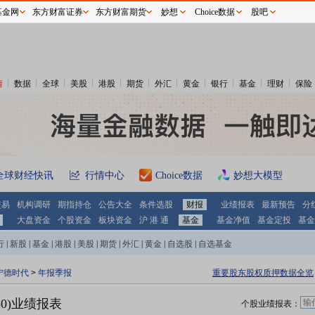
基金网
东方财富证券
东方财富期货
妙想
Choice数据
股吧
情
数据
全球
美股
港股
期货
外汇
黄金
银行
基金
理财
保险
全球财经快讯
行情中心
Choice数据
妙想大模型
交易
机构调研
期指持仓
公告大全
条件选股
财报
业绩报表
最新预告
分
大盘资金
个股资金
板块资金
沪 港 通
基金
基金净值
基金定投
基金
行
|
新股
|
基金
|
港股
|
美股
|
期货
|
外汇
|
黄金
|
自选股
|
自选基金
宁德时代
>
年报季报
重要股东股权质押数据全览
50)业绩报表
个股业绩报表：