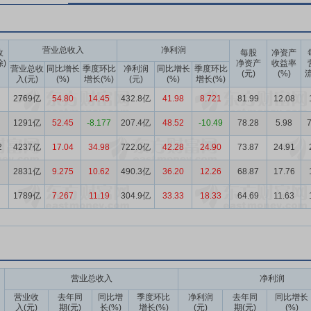
营业总收入
净利润
收
每股
净资产
除)
净资产
收益率
营业总收
同比增长
季度环比
净利润
同比增长
季度环比
(元)
(%)
流
入(元)
(%)
增长(%)
(元)
(%)
增长(%)
2769亿
54.80
14.45
432.8亿
41.98
8.721
81.99
12.08
1291亿
52.45
-8.177
207.4亿
48.52
-10.49
78.28
5.98
7
2
4237亿
17.04
34.98
722.0亿
42.28
24.90
73.87
24.91
2831亿
9.275
10.62
490.3亿
36.20
12.26
68.87
17.76
1789亿
7.267
11.19
304.9亿
33.33
18.33
64.69
11.63
营业总收入
净利润
营业收
去年同
同比增
季度环比
净利润
去年同
同比增长
入(元)
期(元)
长(%)
增长(%)
(元)
期(元)
(%)