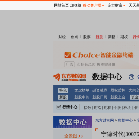
网站首页
加收藏
移动客户端
东方财富
天天
财经
焦点
股票
新股
期指
期权
行
数据中心
特色
龙虎榜单
融资融券
股权质押
大宗
新股
新股申购
新股日历
新股上会
资金
行情中心
指数
|
期指
|
期权
|
个股
|
板块
|
排
东方财富网
>
数据中心
>
宁德时代(3007
全景图