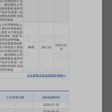
出行业领先的产品
。报告期内,公司
陆续落地,海外市
户合作关系进一步
快增长的同时,也实
的经济效益。
与上年同期相比上
:国内外新能源行
速度,动力电池及
续增长,“双碳”目
源转型趋势明确。
领先的新能源创新
2024-01-
加大研发投入和创
略增
282.1亿
31
出行业领先的产品
。报告期内,公司
陆续落地,海外市
户合作关系进一步
快增长的同时,也实
的经济效益。
点击查看全部业绩报表明细>>
三次变更日期
实际披露时间
-
2026-07-25
-
2026-04-16