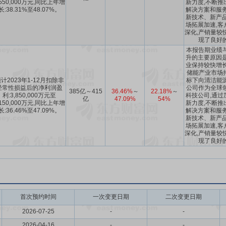
,550,000万元,同比上年增
新力度,不断推
长:38.31%至48.07%。
解决方案和服务
新技术、新产品
场拓展加速,客
深化,产销量较
现了良好
本报告期业绩
升的主要原因是
业保持较快增长
储能产业市场持
计2023年1-12月扣除非
标下向清洁能
经常性损益后的净利润盈
公司作为全球
385亿～415
36.46%
～
22.18%
～
利:3,850,000万元至
科技公司,通过
亿
47.09%
54%
,150,000万元,同比上年增
新力度,不断推
长:36.46%至47.09%。
解决方案和服务
新技术、新产品
场拓展加速,客
深化,产销量较
现了良好
首次预约时间
一次变更日期
二次变更日期
2026-07-25
-
-
2026-04-16
-
-