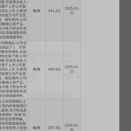
整,导致营业收入
归属于上市公司股
2025-01-
同比上升,主要得
略增
441.2亿
21
研发能力与产品竞
。报告期内,公司
积极推出新产品、
化与客户的合作关
和应用领域取得良
动业绩稳健增长。
同期相比,公司业
因如下:1、尽管
量有所增长,但由
料价格下降,公司
整,导致营业收入
归属于上市公司股
2025-01-
同比上升,主要得
略增
400.9亿
21
研发能力与产品竞
。报告期内,公司
积极推出新产品、
化与客户的合作关
和应用领域取得良
动业绩稳健增长。
与上年同期相比上
:国内外新能源行
速度,动力电池及
续增长,“双碳”目
源转型趋势明确。
领先的新能源创新
2024-01-
加大研发投入和创
略增
307.3亿
31