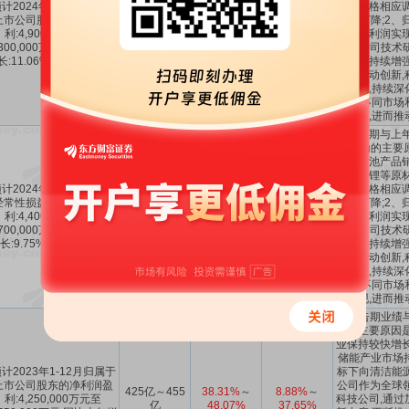
计2024年1-12月归属于
产品价格相应调
上市公司股东的净利润盈
同比下降;2、
490亿～530
11.06%
～
-1.04%
～
利:4,900,000万元至
东的净利润实现
亿
20.12%
29.41%
,300,000万元,同比上年增
益于公司技术
长:11.06%至20.12%。
争力的持续增强
不断推动创新,
新技术,持续深
系,在不同市场
好表现,进而推
本报告期与上年
绩变动的主要原
公司电池产品销
于碳酸锂等原材
计2024年1-12月扣除非
产品价格相应调
经常性损益后的净利润盈
同比下降;2、
440亿～470
9.75%
～
-2.47%
～
利:4,400,000万元至
东的净利润实现
亿
17.23%
22.28%
,700,000万元,同比上年增
益于公司技术
长:9.75%至17.23%。
争力的持续增强
不断推动创新,
新技术,持续深
系,在不同市场
好表现,进而推
本报告期业绩
升的主要原因是
业保持较快增长
储能产业市场持
计2023年1-12月归属于
标下向清洁能
上市公司股东的净利润盈
公司作为全球
425亿～455
38.31%
～
8.88%
～
利:4,250,000万元至
科技公司,通过
亿
48.07%
37.65%