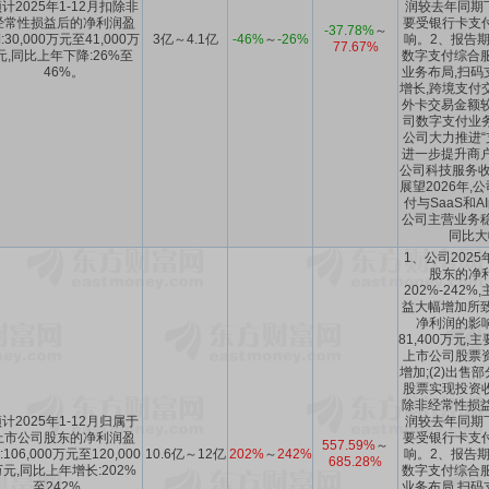
计2025年1-12月扣除非
润较去年同期下
经常性损益后的净利润盈
要受银行卡支
-37.78%
～
:30,000万元至41,000万
3亿～4.1亿
-46%
～
-26%
响。2、报告期
77.67%
元,同比上年下降:26%至
数字支付综合服
46%。
业务布局,扫码
增长,跨境支付
外卡交易金额较
司数字支付业
公司大力推进“支
进一步提升商户
公司科技服务收
展望2026年,
付与SaaS和A
公司主营业务稳
同比大
1、公司202
股东的净
202%-242
益大幅增加所致
净利润的影
81,400万元,
上市公司股票
增加;(2)出售
股票实现投资
除非经常性损益
计2025年1-12月归属于
润较去年同期下
上市公司股东的净利润盈
要受银行卡支
557.59%
～
:106,000万元至120,000
10.6亿～12亿
202%
～
242%
响。2、报告期
685.28%
万元,同比上年增长:202%
数字支付综合服
至242%。
业务布局,扫码