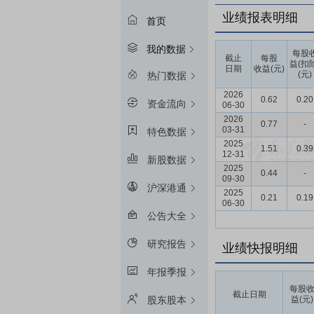
业绩报表明细
首页
我的数据
每股
截止
每股
益(扣
日期
收益(元)
(元)
热门数据
2026
0.62
0.20
资金流向
06-30
2026
0.77
-
03-31
特色数据
2025
1.51
0.39
12-31
新股数据
2025
0.44
-
09-30
沪深港通
2025
0.21
0.19
06-30
公告大全
研究报告
业绩快报明细
年报季报
每股
截止日期
益(元)
股东股本