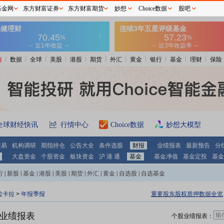
基金网
东方财富证券
东方财富期货
妙想
Choice数据
股吧
情
数据
全球
美股
港股
期货
外汇
黄金
银行
基金
理财
保险
全球财经快讯
行情中心
Choice数据
妙想大模型
交易
机构调研
期指持仓
公告大全
条件选股
财报
业绩报表
最新预告
分
大盘资金
个股资金
板块资金
沪 港 通
基金
基金净值
基金定投
基金
行
|
新股
|
基金
|
港股
|
美股
|
期货
|
外汇
|
黄金
|
自选股
|
自选基金
拉卡拉
>
年报季报
重要股东股权质押数据全览
3)业绩报表
个股业绩报表：