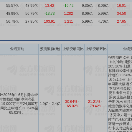
55.57亿
48.99亿
13.42
-16.42
9.35亿
8.06亿
16.01
48.99亿
56.79亿
-13.73
1.282
8.06亿
5.99亿
34.50
56.79亿
27.85亿
103.91
1.211
5.99亿
4.70亿
27.65
业绩变动
预测数值(元)
业绩变动同比
业绩变动环比
业绩
报告期内,公司
东的净利润预计
205.20%,
扣除非经常性
计增长30.64%
因为:1.公司
年同期大幅增长
本期利润金额预
要系出售公司
计2026年1-6月扣除非经
票实现较高投资
常性损益后的净利润盈
30.64%
～
21.21%
～
告期内,公司持
:19,000万元至24,000万
1.9亿～2.4亿
65.02%
79.42%
经营的数字化服
,同比上年增长:30.64%至
AI赋能内部降
65.02%。
务竞争力进一步
付”与“SaaS
环进一步畅通。
行卡支付业务企