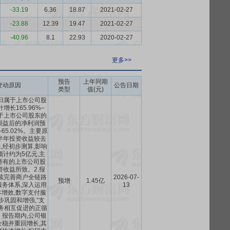
-33.19
6.36
18.87
2021-02-27
-23.88
12.39
19.47
2021-02-27
-40.96
8.1
22.93
2020-02-27
更多>>
预告
上年同期
变动原因
公告日期
类型
值(元)
归属于上市公司股
增长165.96%–
归属于上市公司股东的
损益后的净利润预
–65.02%。主要原
上半年投资收益较去
,经初步测算,影响
计约为5亿元,主
持有的上市公司股
收益所致。2.报
续完善商户全链路
2026-07-
预增
1.45亿
务体系,深入运用
13
本增效,数字支付服
巩固和增强,“支
”业务相互促进的正循
报告期内,公司银
稳并重回增长,其