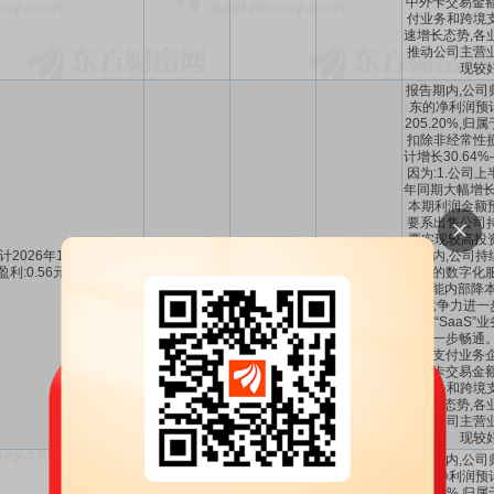
中外卡交易金额
付业务和跨境
速增长态势,各
推动公司主营
现较
报告期内,公司
东的净利润预计
205.20%,
扣除非经常性
计增长30.64%
因为:1.公司
年同期大幅增长
本期利润金额预
要系出售公司
票实现较高投资
计2026年1-6月每股收益
-127.27%
告期内,公司持
0.56～0.64
-
盈利:0.56元至0.64元。
～
-116.88%
经营的数字化服
AI赋能内部降
务竞争力进一步
付”与“SaaS
环进一步畅通。
行卡支付业务企
中外卡交易金额
付业务和跨境
速增长态势,各
推动公司主营
现较
报告期内,公司
东的净利润预计
205.20%,