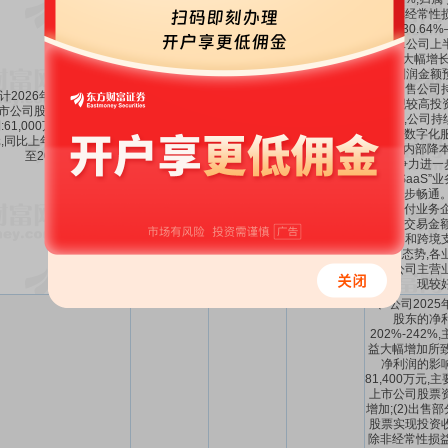
扣除非经常性
计增长30.64%
因为:1.公司
年同期大幅增长
本期利润金额预
要系出售公司
计2026年1-6月归属于上
票实现较高投资
市公司股东的净利润盈
165.96%
～
-97.44%
告期内,公司持
:61,000万元至70,000万
6.1亿～7亿
205.2%
～
-82.31%
经营的数字化服
,同比上年增长:165.96%
AI赋能内部降
至205.2%。
务竞争力进一步
付”与“SaaS
环进一步畅通。
行卡支付业务企
中外卡交易金额
付业务和跨境
速增长态势,各
推动公司主营
现较
1、公司202
股东的净
202%-242
益大幅增加所致
净利润的影
81,400万元,
上市公司股票
增加;(2)出售
股票实现投资
除非经常性损益