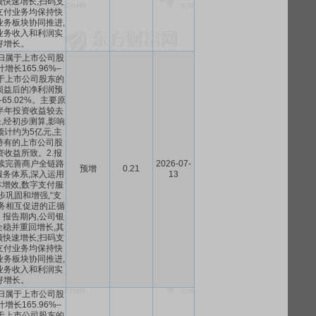
快速增长;扫码支
支付业务均保持快
业务板块协同推进,
业务收入和利润实
好增长。
归属于上市公司股
增长165.96%–
归属于上市公司股东的
损益后的净利润预
–65.02%。主要原
上半年投资收益较去
,经初步测算,影响
计约为5亿元,主
持有的上市公司股
收益所致。2.报
续完善商户全链路
2026-07-
预增
0.21
务体系,深入运用
13
本增效,数字支付服
巩固和增强,“支
”业务相互促进的正循
报告期内,公司银
稳并重回增长,其
快速增长;扫码支
支付业务均保持快
业务板块协同推进,
业务收入和利润实
好增长。
归属于上市公司股
增长165.96%–
归属于上市公司股东的