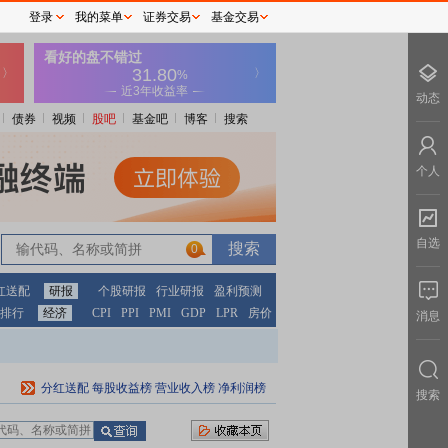
登录
我的菜单
证券交易
基金交易
动态
债券
视频
股吧
基金吧
博客
搜索
个人
自选
0
红送配
研报
个股研报
行业研报
盈利预测
排行
经济
CPI
PPI
PMI
GDP
LPR
房价
消息
分红送配
每股收益榜
营业收入榜
净利润榜
搜索