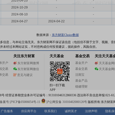
2025-04-25
-
-
2024-10-29
-
-
2024-08-10
-
-
2024-04-27
2024-04-22
-
数据来源：
东方财富Choice数据
多信息，与本站立场无关。东方财富网不保证该信息（包括但不限于文字、视频、音
并未经过本网站证实，不对您构成任何投资建议，据此操作，风险自担。
关注东方财富
天天基金
基金交易
关注天天基
券开户
基金开户
东方财富网微博
天天基金网
线交易
基金交易
东方财富网微信
天天基金网
券交易
活期宝
意见与建议
基金产品
扫一扫下载
稳健理财
APP
 经营证券期货业务许可证编号：913101046312860336 违法和不良信息举报:021-612
案号:沪ICP备05006054号-11
沪公网安备 31010402000120号
版权所有:东方财富
广告服务
供应商平台
联系我们
诚聘英才
法律声明
隐私保