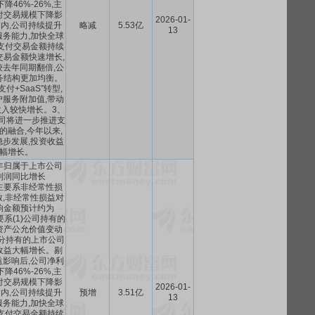
降46%-26%,主
付交易规模下降影
2026-01-
内,公司持续提升
略减
5.53亿
13
务能力,加快全球
支付交易金额持续
交易金额快速增长,
去年同期翻倍,公
务结构更加均衡。
付+SaaS”转型,
服务附加值,带动
入较快增长。3、
公司将进一步推进支
I的融合,今年以来,
步发展,投资收益
幅增长。
5年归属于上市公司
利润同比增长
%,主要系非经常性损
,非经常性损益对
响金额预计约为
主要系(1)公司持有的
资产公允价值变动
部分持有的上市公司
收益大幅增长。剔
影响后,公司净利
降46%-26%,主
付交易规模下降影
2026-01-
内,公司持续提升
预增
3.51亿
13
务能力,加快全球
支付交易金额持续