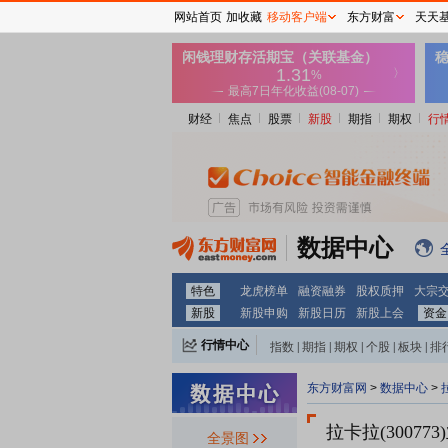
网站首页
加收藏
移动客户端
东方财富
天天
财经
焦点
股票
新股
期指
期权
行
数据中心
特色
龙虎榜单
融资融券
股权质押
大宗
新股
新股申购
新股日历
新股上会
资金
行情中心
指数
|
期指
|
期权
|
个股
|
板块
|
排
东方财富网
>
数据中心
>
拉卡拉(30077
全景图