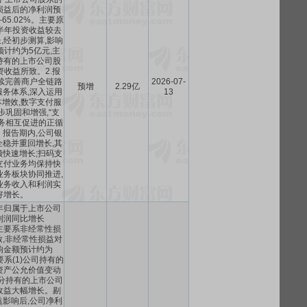
损益后的净利润预
–65.02%。主要原
上半年投资收益较去
,经初步测算,影响
计约为5亿元,主
持有的上市公司股
收益所致。2.报
续完善商户全链路
2026-07-
预增
2.29亿
务体系,深入运用
13
本增效,数字支付服
巩固和增强,“支
”业务相互促进的正循
报告期内,公司银
稳并重回增长,其
快速增长;扫码支
支付业务均保持快
业务板块协同推进,
业务收入和利润实
好增长。
5年归属于上市公司
利润同比增长
%,主要系非经常性损
,非经常性损益对
响金额预计约为
主要系(1)公司持有的
资产公允价值变动
部分持有的上市公司
收益大幅增长。剔
影响后,公司净利