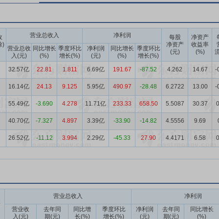
营业总收入
净利润
收
每股
净资产
除)
净资产
收益率
营业总收
同比增长
季度环比
净利润
同比增长
季度环比
(元)
(%)
流
入(元)
(%)
增长(%)
(元)
(%)
增长(%)
32.57亿
22.81
1.811
6.69亿
191.67
-87.52
4.262
14.67
-
16.14亿
24.13
9.125
5.95亿
490.97
-28.48
6.2722
13.00
-
55.49亿
-3.690
4.278
11.71亿
233.33
658.50
5.5087
30.37
0
40.70亿
-7.327
4.897
3.39亿
-33.90
-14.82
4.5556
9.69
26.52亿
-11.12
3.994
2.29亿
-45.33
27.90
4.4171
6.58
0
营业总收入
净利润
收
营业收
去年同
同比增
季度环比
净利润
去年同
同比增长
入(元)
期(元)
长(%)
增长(%)
(元)
期(元)
(%)