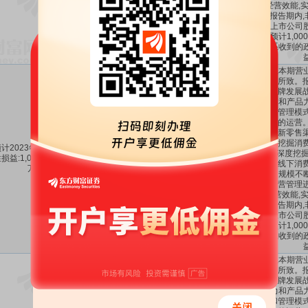
升经营效能,
长。报告期内,
属于上市公司
金额预计1,000
主要系收到的
主要系本期营
增效等所致。报
推进品牌发展战
影响力和产品
经营和管理模式
精细化的运营。
快电商新零售渠
据分析挖掘消费
计2023年1-12月非经常
1000万～
197.24%
～
容进行深度挖掘
损益:1,000万元至1,200
-
1200万
256.68%
时赋能线下消费
万元。
展,销售规模不
内部运营管理进
升经营效能,
长。报告期内,
属于上市公司
金额预计1,000
主要系收到的
主要系本期营
增效等所致。报
推进品牌发展战
影响力和产品
经营和管理模式