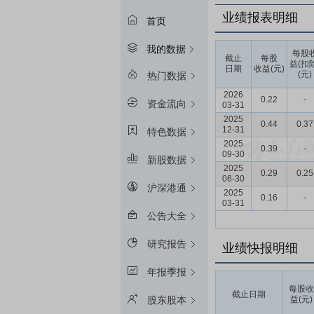
业绩报表明细
首页
我的数据
每股
截止
每股
益(扣
日期
收益(元)
(元)
热门数据
2026
0.22
-
资金流向
03-31
2025
0.44
0.37
12-31
特色数据
2025
0.39
-
09-30
新股数据
2025
0.29
0.25
06-30
沪深港通
2025
0.16
-
03-31
公告大全
研究报告
业绩快报明细
年报季报
每股收
截止日期
益(元)
股东股本