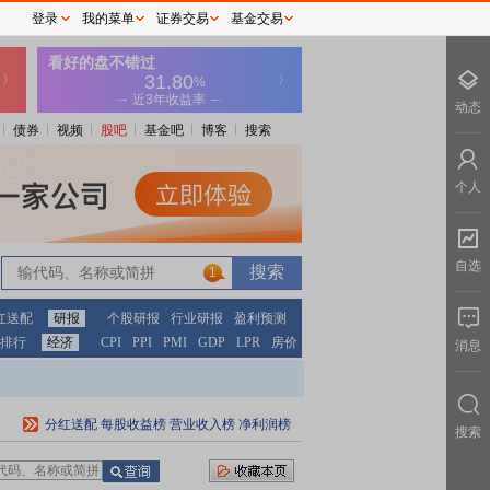
登录
我的菜单
证券交易
基金交易
动态
债券
视频
股吧
基金吧
博客
搜索
个人
自选
1
红送配
研报
个股研报
行业研报
盈利预测
排行
经济
CPI
PPI
PMI
GDP
LPR
房价
消息
分红送配
每股收益榜
营业收入榜
净利润榜
搜索