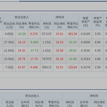
营业总收入
净利润
收
每股
净资产
除)
净资产
收益率
营业总收
同比增长
季度环比
净利润
同比增长
季度环比
(元)
(%)
流
入(元)
(%)
增长(%)
(元)
(%)
增长(%)
6.05亿
-15.26
5.276
5713万
32.81
361.38
6.6195
3.35
0
27.39亿
16.19
-5.469
1.15亿
19.19
-51.43
6.4009
6.96
-
21.64亿
29.30
-27.71
1.02亿
32.58
-24.32
6.3536
6.20
0
15.56亿
26.79
17.79
7670万
35.18
-21.69
6.3163
4.66
0
7.14亿
42.87
4.468
4301万
33.52
125.86
6.3278
2.59
0
营业总收入
净利润
营业收
去年同
同比增
季度环比
净利润
去年同
同比增长
入(元)
期(元)
长(%)
增长(%)
(元)
期(元)
(%)