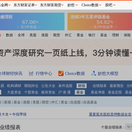
基金网
东方财富证券
东方财富期货
妙想
Choice数据
股吧
情
数据
全球
美股
港股
期货
外汇
黄金
银行
基金
理财
保险
全球财经快讯
行情中心
Choice数据
妙想大模型
交易
机构调研
期指持仓
公告大全
条件选股
财报
业绩报表
最新预告
分
大盘资金
个股资金
板块资金
沪 港 通
基金
基金净值
基金定投
基金
行
|
新股
|
基金
|
港股
|
美股
|
期货
|
外汇
|
黄金
|
自选股
|
自选基金
曼卡龙
>
年报季报
重要股东股权质押数据全览
5)业绩报表
个股业绩报表：