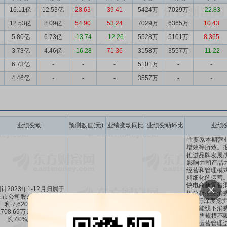
16.11亿
12.53亿
28.63
39.41
5424万
7029万
-22.83
12.53亿
8.09亿
54.90
53.24
7029万
6365万
10.43
5.80亿
6.73亿
-13.74
-12.26
5528万
5101万
8.365
3.73亿
4.46亿
-16.28
71.36
3158万
3557万
-11.22
6.73亿
-
-
-
5101万
-
-
4.46亿
-
-
-
3557万
-
-
业绩变动
预测数值(元)
业绩变动同比
业绩变动环比
业绩
主要系本期营
增效等所致。报
推进品牌发展战
影响力和产品
经营和管理模式
精细化的运营。
快电商新零售渠
计2023年1-12月归属于
据分析挖掘消费
上市公司股东的净利润盈
7620万～
-56.01%
～
容进行深度挖掘
利:7,620.11万元至
40%
～
60%
8709万
6.13%
时赋能线下消费
,708.69万元,同比上年增
展,销售规模不
长:40%至60%。
内部运营管理进