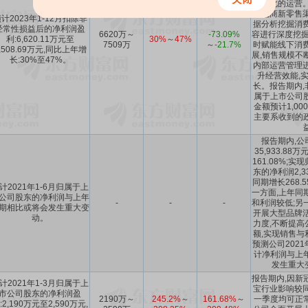
精细化的运营。
快电商新零售渠
计2023年1-12月扣除非
据分析挖掘消费
经常性损益后的净利润盈
6620万～
-73.09%
容进行深度挖掘
利:6,620.11万元至
30%
～
47%
7509万
～
-21.7%
时赋能线下消费
,508.69万元,同比上年增
展,销售规模不
长:30%至47%。
内部运营管理进
升经营效能,
长。报告期内,
属于上市公司
金额预计1,000
主要系收到的
报告期内,公
35,933.8
161.08%;
东的净利润2,3
同期增长268.
计2021年1-6月归属于上
一方面,上年同
公司股东的净利润与上年
-
-
-
和利润较低;另
期相比或将会发生重大变
开展大型品牌活
动。
力度,不断提高
额,实现销售与
预测公司202
计净利润与上
发生重大变
报告期内,因新
计2021年1-3月归属于上
宝行业影响较同
市公司股东的净利润盈
2190万～
245.2%
～
161.68%
～
一季度均可正常
:2,190万元至2,590万元,