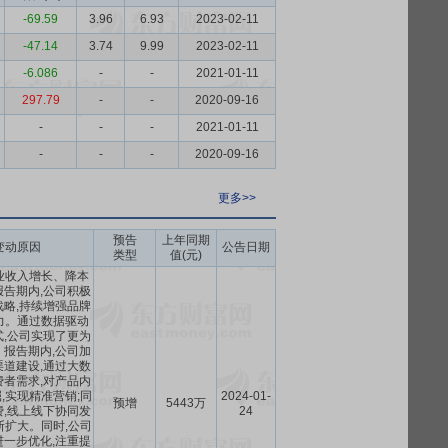
-69.59
3.96
6.93
2023-02-11
-47.14
3.74
9.99
2023-02-11
-6.086
-
-
2021-01-11
297.79
-
-
2020-09-16
-
-
-
2021-01-11
-
-
-
2020-09-16
更多>>
预告
上年同期
变动原因
公告日期
类型
值(元)
业收入增长、降本
告期内,公司积极
略,持续增强品牌
力。通过数据驱动
,公司实现了更为
报告期内,公司加
道建设,通过大数
者需求,对产品内
,实现精准营销;同
2024-01-
预增
5443万
,线上线下协同发
24
断扩大。同时,公司
一步优化,注重提