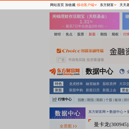
网站首页
加收藏
移动客户端
东方财富
天天
财经
焦点
股票
新股
期指
期权
行
数据中心
特色
龙虎榜单
融资融券
股权质押
大宗
新股
新股申购
新股日历
新股上会
资金
行情中心
指数
|
期指
|
期权
|
个股
|
板块
|
排
东方财富网
>
数据中心
>
曼卡龙(30094
全景图