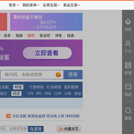
登录
我的菜单
证券交易
基金交易
动态
债券
视频
股吧
基金吧
博客
搜索
个人
自选
2
红送配
研报
个股研报
行业研报
盈利预测
排行
经济
CPI
PPI
PMI
GDP
LPR
房价
消息
分红送配
每股收益榜
营业收入榜
净利润榜
搜索