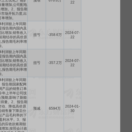
术工艺优化,产能扩
预增
676.6万
22
标量增加,公司配电
增加。2、报告期
市场开拓力度,出
订单增加。
净利润较上年同期
是报告期内国内及
比增加,销售收入
2024-07-
扭亏
-358.6万
;前期结存的高价原
22
,报告期毛利率增
加。
净利润较上年同期
是报告期内国内及
比增加,销售收入
2024-07-
扭亏
-357.2万
;前期结存的高价原
22
,报告期毛利率增
加。
净利润较上年同期
1、报告期国家配网
网产品的销售订单
今年上半年公司技
预期,影响了新能
得量。2、报告期
变动、降低高价原
2024-01-
预减
6594万
品销售量下降后分
30
起产品毛利率的下
盈利水平。3、报
品的应收款账期较
额增加,按照会计政