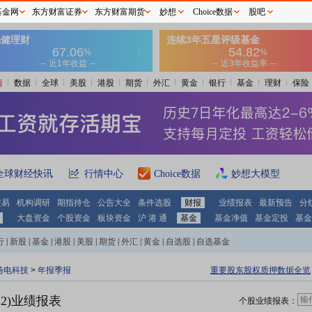
基金网
东方财富证券
东方财富期货
妙想
Choice数据
股吧
情
数据
全球
美股
港股
期货
外汇
黄金
银行
基金
理财
保险
全球财经快讯
行情中心
Choice数据
妙想大模型
交易
机构调研
期指持仓
公告大全
条件选股
财报
业绩报表
最新预告
分
大盘资金
个股资金
板块资金
沪 港 通
基金
基金净值
基金定投
基金
行
|
新股
|
基金
|
港股
|
美股
|
期货
|
外汇
|
黄金
|
自选股
|
自选基金
扬电科技
>
年报季报
重要股东股权质押数据全览
12)业绩报表
个股业绩报表：