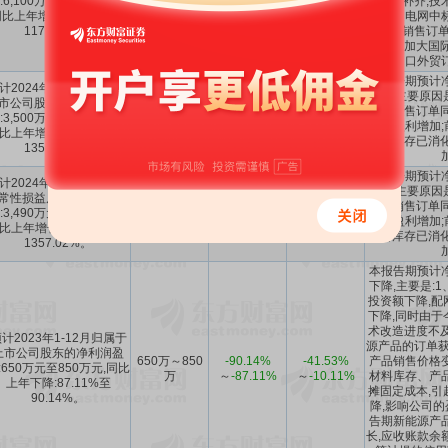
:6,100万元至8,600万元,
品品种补齐,技
8600万
1171.06%
144.25%
比上年增长:801.57%至
大,加之电网中
1171.06%。
产品的销售订单
内公司加大国际
口外贸
本报告期预计
计2024年1-6月归属于上
上升,主要原因
市公司股东的净利润盈
3500万～
1076.01%
～
76.27%
～
国外销售订单同
:3,500万元至4,500万元,
4500万
1354.87%
155.2%
增加,盈利增加
比上年增长:1076.01%至
材料库存已消化
1354.87%。
本报告期预计
计2024年1-6月扣除非经
上升,主要原因
常性损益后的净利润盈
3490万～
1077.06%
～
77.81%
～
国外销售订单同
:3,490万元至4,490万元,
4490万
1357.02%
157.41%
增加,盈利增加
比上年增长:1077.06%至
材料库存已消化
1357.02%。
本报告期预计
下降,主要是:
投资额下降,配
下降,同时由于
术改造进度不及
计2023年1-12月归属于
源产品的订单获
上市公司股东的净利润盈
650万～850
-90.14%
-41.53%
产品销售价格
:650万元至850万元,同比
万
～
-87.11%
～
-10.11%
材料库存、产
上年下降:87.11%至
摊固定成本,引
90.14%。
降,影响公司的
告期新能源产
长,应收账款余