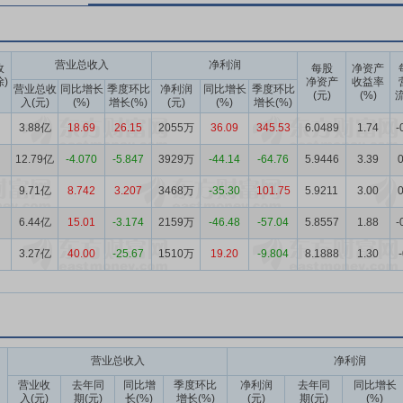
营业总收入
净利润
收
每股
净资产
除)
净资产
收益率
营业总收
同比增长
季度环比
净利润
同比增长
季度环比
(元)
(%)
流
入(元)
(%)
增长(%)
(元)
(%)
增长(%)
3.88亿
18.69
26.15
2055万
36.09
345.53
6.0489
1.74
-
12.79亿
-4.070
-5.847
3929万
-44.14
-64.76
5.9446
3.39
0
9.71亿
8.742
3.207
3468万
-35.30
101.75
5.9211
3.00
0
6.44亿
15.01
-3.174
2159万
-46.48
-57.04
5.8557
1.88
-
3.27亿
40.00
-25.67
1510万
19.20
-9.804
8.1888
1.30
营业总收入
净利润
营业收
去年同
同比增
季度环比
净利润
去年同
同比增长
入(元)
期(元)
长(%)
增长(%)
(元)
期(元)
(%)