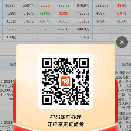
8693万
5587万
55.60
-389.98
846.9万
588.9万
43.80
4.38亿
5.10亿
-14.06
3.535
4907万
4587万
6.973
3.17亿
3.90亿
-18.73
-18.86
3601万
3694万
-2.504
5587万
-
-
-479.15
588.9万
-
-
3.90亿
-
-
-
3694万
-
-
业绩变动
预测数值(元)
业绩变动同比
业绩变动环比
业绩
本报告期预计
上升,主要是因
计2024年1-12月扣除非
增加所致。营
经常性损益后的净利润盈
原因是:1、报
6000万～
1089.23%
～
-42.93%
～
:6,000万元至8,500万元,
品品种补齐,技
8500万
1584.74%
156.31%
比上年增长:1089.23%至
大,加之电网中
1584.74%。
产品的销售订单
内公司加大国际
口外贸
本报告期预计
上升,主要是因
计2024年1-12月归属于
增加所致。营
上市公司股东的净利润盈
原因是:1、报
6100万～
801.57%
～
-44.22%
～