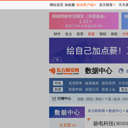
网站首页
加收藏
移动客户端
东方财富
天天
财经
焦点
股票
新股
期指
期权
行
数据中心
特色
龙虎榜单
融资融券
股权质押
大宗
新股
新股申购
新股日历
新股上会
资金
行情中心
指数
|
期指
|
期权
|
个股
|
板块
|
排
东方财富网
>
数据中心
>
扬电科技(3010
全景图