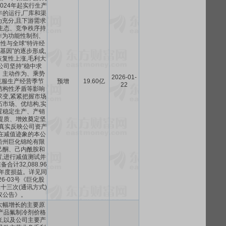
自2024年起实行生产
年的运行,厂库和渠
充分,且下游需求
生态、竞争秩序持
s作为功能性制剂、
属性与全球“特许经
基因”的逐步形成,
复性上涨,毛利大
公司坚持“稳中求
、主动作为、乘势
2026-01-
克服生产经营季节
预增
19.60亿
22
结构性矛盾等影响
求变,紧紧把握市场
拓市场、优结构,实
置稳定生产、产销
提质、增效奠定坚
真实反映公司资产
在减值迹象的本公
衢州巨化锦纶有限
己酮、己内酰胺和
,进行减值测试并
合计32,088.96
5年度损益。详见同
26-03号《巨化股
十三次(通讯方式)
议公告》。
大幅增长的主要原
产品氟制冷剂价格
,以及公司主要产