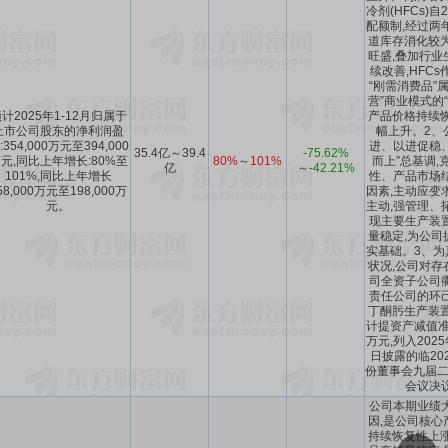
冷剂(HFCs)
配额制,经过两
道库存消化较为
旺盛,叠加行业
续改善,HFC
“刚需消费品”
营”商业模式的“
计2025年1-12月归属于
产品价格持续恢
上市公司股东的净利润盈
幅上升。2、
:354,000万元至394,000
进、以进促稳
35.4亿～39.4
-75.62%
元,同比上年增长:80%至
80%
～
101%
而上”总基调,
亿
～
-42.21%
101%,同比上年增长
性、产品市场
58,000万元至198,000万
因素,主动应变
元。
主动,强管理、
现主要生产装
量稳定,为公司
实基础。3、为
状况,公司对存
司全资子公司
责任公司的环
丁酮肟生产装置
计提资产减值准备
万元,列入202
日披露的临20
份董事会九届二
会议决
公司本期业绩
因,是公司核心
持续恢复性上涨