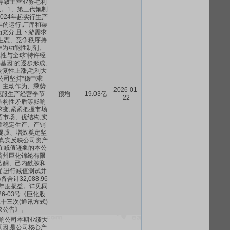
导致主营业务毛利
。1、第三代氟制
自2024年起实行生产
年的运行,厂库和渠
充分,且下游需求
生态、竞争秩序持
s作为功能性制剂、
属性与全球“特许经
基因”的逐步形成,
复性上涨,毛利大
公司坚持“稳中求
、主动作为、乘势
2026-01-
克服生产经营季节
预增
19.03亿
22
结构性矛盾等影响
求变,紧紧把握市场
拓市场、优结构,实
置稳定生产、产销
提质、增效奠定坚
真实反映公司资产
在减值迹象的本公
衢州巨化锦纶有限
己酮、己内酰胺和
,进行减值测试并
合计32,088.96
5年度损益。详见同
26-03号《巨化股
十三次(通讯方式)
议公告》。
影响公司本期业绩大
因,是公司核心产