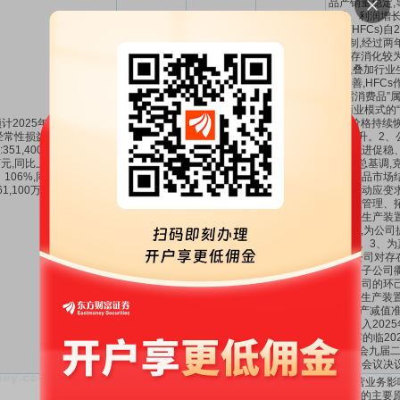
品产销量稳定,
上升、利润增长
冷剂(HFCs)
配额制,经过两
道库存消化较为
旺盛,叠加行业
续改善,HFC
“刚需消费品”
营”商业模式的“
计2025年1-12月扣除非
产品价格持续恢
经常性损益后的净利润盈
幅上升。2、
:351,400万元至391,400
进、以进促稳
35.14亿～
-73.16%
元,同比上年增长:85%至
85%
～
106%
而上”总基调,
39.14亿
～
-39.06%
106%,同比上年增长
性、产品市场
61,100万元至201,100万
因素,主动应变
元。
主动,强管理、
现主要生产装
量稳定,为公司
实基础。3、为
状况,公司对存
司全资子公司
责任公司的环
丁酮肟生产装置
计提资产减值准备
万元,列入202
日披露的临20
份董事会九届二
会议决
(一)主营业务
幅增长的主要原