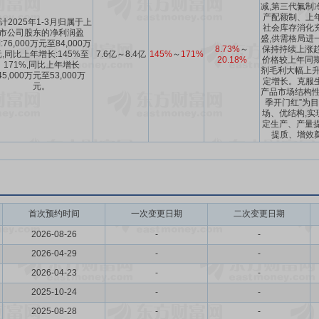
减,第三代氟制冷
产配额制、上
计2025年1-3月归属于上
社会库存消化
市公司股东的净利润盈
盛,供需格局进
:76,000万元至84,000万
8.73%
～
保持持续上涨趋
元,同比上年增长:145%至
7.6亿～8.4亿
145%
～
171%
20.18%
价格较上年同期
171%,同比上年增长
剂毛利大幅上升
45,000万元至53,000万
定增长。克服
元。
产品市场结构性
季开门红”为目
场、优结构,实
定生产、产量提
提质、增效
首次预约时间
一次变更日期
二次变更日期
2026-08-26
-
-
2026-04-29
-
-
2026-04-23
-
-
2025-10-24
-
-
2025-08-28
-
-