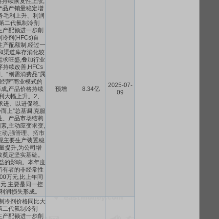
持续恢复性上涨,
产品产销量稳定增
务毛利上升、利润
第二代氟制冷剂
今年生产配额进一步削
冷剂(HFCs)自
生产配额制,经过一
和渠道库存消化较
需求旺盛,叠加行业
持续改善,HFCs
、“刚需消费品”属
经营”商业模式的
2025-07-
形成,产品价格持续
预增
8.34亿
09
利大幅上升。2、
求进、以进促稳、
而上”总基调,克服
性、产品市场结构
素,主动应变求变,
动,强管理、拓市
现主要生产装置稳
量提升,为公司增
效奠定坚实基础。
损益的影响。本年度
所有者的非经常性
500万元,比上年同
0万元,主要是同一控
利润损失形成。
制冷剂价格同比大
第二代氟制冷剂
今年生产配额进一步削