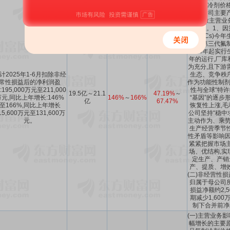
品氟制冷剂价格
以及公司主要
长,导致主营业
增长。1、因
(HCFCs)
减;第三代氟制
2024年起实行
年的运行,厂库
为充分,且下游
计2025年1-6月扣除非经
生态、竞争秩序
常性损益后的净利润盈
作为功能性制剂
:195,000万元至211,000
性与全球“特许
19.5亿～21.1
47.19%
～
万元,同比上年增长:146%
146%
～
166%
“基因”的逐步
亿
67.47%
至166%,同比上年增长
恢复性上涨,毛
15,600万元至131,600万
公司坚持“稳中
元。
主动作为、乘势
生产经营季节
性矛盾等影响因
紧紧把握市场主
场、优结构,实
定生产、产销
产、提质、增
(二)非经营性
归属于母公司
损益净额约2,
期减少1,60
制下合并前净
(一)主营业务
幅增长的主要原