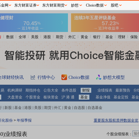
基金网
东方财富证券
东方财富期货
妙想
Choice数据
股吧
情
数据
全球
美股
港股
期货
外汇
黄金
银行
基金
理财
保险
全球财经快讯
行情中心
Choice数据
妙想大模型
交易
机构调研
期指持仓
公告大全
条件选股
财报
业绩报表
最新预告
分
大盘资金
个股资金
板块资金
沪 港 通
基金
基金净值
基金定投
基金
行
|
新股
|
基金
|
港股
|
美股
|
期货
|
外汇
|
黄金
|
自选股
|
自选基金
巨化股份
>
年报季报
重要股东股权质押数据全览
60)业绩报表
个股业绩报表：