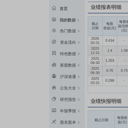
业绩报表明细
首页
我的数据
每股
截止
每股
益(扣
日期
收益(元)
(元)
热门数据
2026
0.434
-
资金流向
03-31
2025
1.4
1.39
12-31
特色数据
2025
1.203
-
09-30
新股数据
2025
0.76
0.75
06-30
沪深港通
2025
0.298
-
03-31
公告大全
研究报告
业绩快报明细
年报季报
每股收
截止日期
益(元)
股东股本