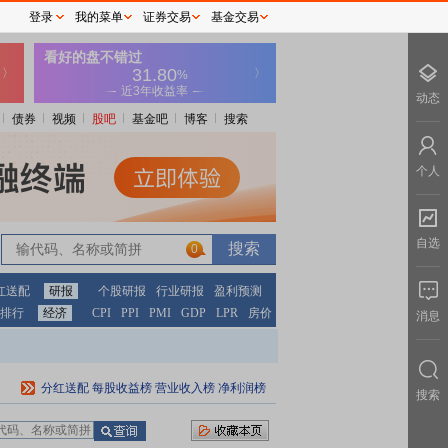
登录
我的菜单
证券交易
基金交易
动态
债券
视频
股吧
基金吧
博客
搜索
个人
自选
0
红送配
研报
个股研报
行业研报
盈利预测
排行
经济
CPI
PPI
PMI
GDP
LPR
房价
消息
分红送配
每股收益榜
营业收入榜
净利润榜
搜索