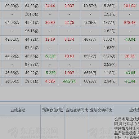
80.80亿
64.93亿
24.44
2.037
10.57亿
5.26亿
101.04
-
101.0亿
-
-
-
1.51亿
-
64.93亿
49.61亿
30.89
22.25
5.26亿
4877万
978.48
-
95.16亿
-
-
-
1.62亿
-
49.61亿
44.22亿
12.19
8.174
4877万
8562万
-43.04
-
97.64亿
-
-
-
1.63亿
-
44.22亿
46.65亿
-5.220
10.43
8562万
6676万
28.26
-
97.37亿
-
-
-
2.53亿
-
46.65亿
49.22亿
-5.229
1.007
6676万
1.18亿
-43.64
20.66亿
19.81亿
4.325
-692.24
6695万
2.34亿
-71.44
业绩变动
预测数值(元)
业绩变动同比
业绩变动环比
业绩
公司本期业绩
因,是公司核心
持续恢复性上涨
品产销量稳定,
上升、利润增长