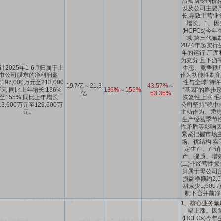
品氟制冷剂价格
以及公司主要
长,导致主营业
增长。1、因
(HCFCs)
减;第三代氟制
2024年起实行
年的运行,厂库
为充分,且下游
计2025年1-6月归属于上
生态、竞争秩序
市公司股东的净利润盈
作为功能性制剂
:197,000万元至213,000
性与全球“特许
19.7亿～21.3
43.57%
～
万元,同比上年增长:136%
136%
～
155%
“基因”的逐步
亿
63.36%
至155%,同比上年增长
恢复性上涨,毛
13,600万元至129,600万
公司坚持“稳中
元。
主动作为、乘势
生产经营季节
性矛盾等影响因
紧紧把握市场主
场、优结构,实
定生产、产销
产、提质、增
(二)非经营性
归属于母公司
损益净额约2,
期减少1,60
制下合并前净
1、核心业务氟
幅上涨。因
(HCFCs)