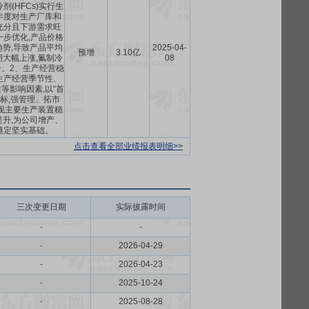
剂(HFCs)实行生
年度对生产厂库和
充分且下游需求旺
一步优化,产品价格
势,导致产品平均
2025-04-
预增
3.10亿
大幅上涨,氟制冷
08
。2、生产经营稳
生产经营季节性、
等影响因素,以“首
标,强管理、拓市
现主要生产装置稳
升,为公司增产、
奠定坚实基础。
点击查看全部业绩报表明细>>
三次变更日期
实际披露时间
-
-
-
2026-04-29
-
2026-04-23
-
2025-10-24
-
2025-08-28