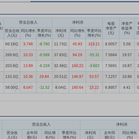
营业总收入
净利润
收
每股
净资产
除)
净资产
收益率
营业总收
同比增长
季度环比
净利润
同比增长
季度环比
(元)
(%)
流
入(元)
(%)
增长(%)
(元)
(%)
增长(%)
60.18亿
3.748
-8.780
11.73亿
45.93
119.21
8.0057
5.58
0
269.9亿
10.33
-6.589
37.83亿
94.29
-55.31
7.5684
19.57
203.9亿
13.89
-6.224
32.48亿
160.22
-3.602
7.5691
16.87
1
133.3亿
10.36
29.84
20.51亿
146.97
53.57
7.1257
10.86
0
58.00亿
6.047
-11.52
8.04亿
160.64
15.22
6.8957
4.41
0
营业总收入
净利润
营业收
去年同
同比增
季度环比
净利润
去年同
同比增长
入(元)
期(元)
长(%)
增长(%)
(元)
期(元)
(%)