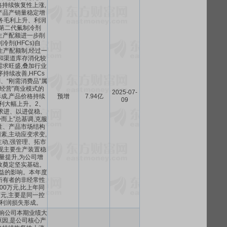
持续恢复性上涨,
产品产销量稳定增
务毛利上升、利润
第二代氟制冷剂
今年生产配额进一步削
冷剂(HFCs)自
生产配额制,经过一
和渠道库存消化较
需求旺盛,叠加行业
持续改善,HFCs
、“刚需消费品”属
经营”商业模式的
2025-07-
形成,产品价格持续
预增
7.94亿
09
利大幅上升。2、
求进、以进促稳、
而上”总基调,克服
性、产品市场结构
素,主动应变求变,
动,强管理、拓市
现主要生产装置稳
量提升,为公司增
效奠定坚实基础。
损益的影响。本年度
所有者的非经常性
500万元,比上年同
0万元,主要是同一控
利润损失形成。
影响公司本期业绩大
因,是公司核心产