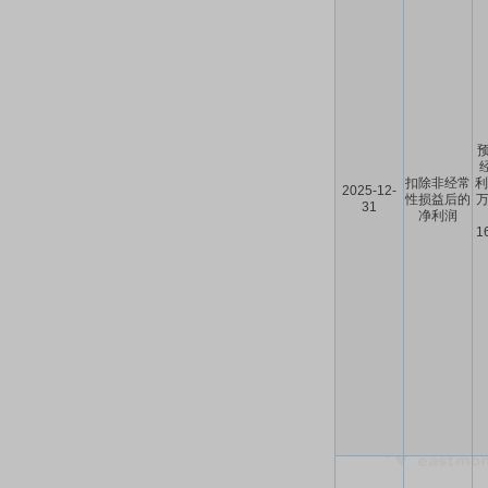
预
扣除非经常
利
2025-12-
性损益后的
万
31
净利润
1