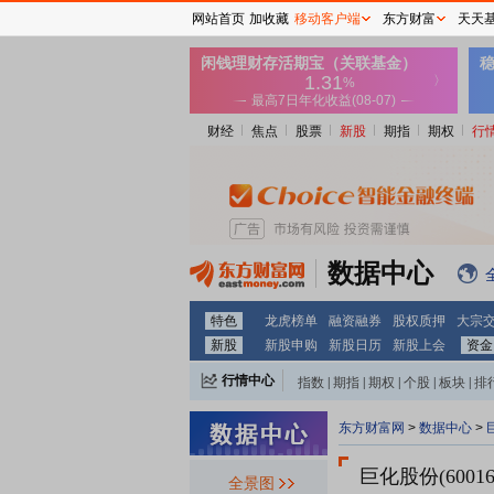
网站首页
加收藏
移动客户端
东方财富
天天
财经
焦点
股票
新股
期指
期权
行
数据中心
特色
龙虎榜单
融资融券
股权质押
大宗
新股
新股申购
新股日历
新股上会
资金
行情中心
指数
|
期指
|
期权
|
个股
|
板块
|
排
东方财富网
>
数据中心
>
巨化股份(6001
全景图