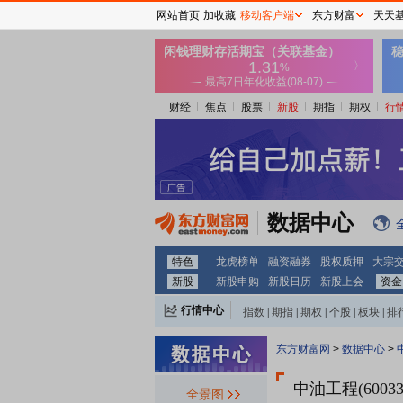
网站首页
加收藏
移动客户端
东方财富
天天
财经
焦点
股票
新股
期指
期权
行
数据中心
特色
龙虎榜单
融资融券
股权质押
大宗
新股
新股申购
新股日历
新股上会
资金
行情中心
指数
|
期指
|
期权
|
个股
|
板块
|
排
东方财富网
>
数据中心
>
中油工程(6003
全景图