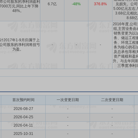
市公司股东的净利润盈利
6.7亿
-48%
376.8%
兑损失。公司
67000万元,同比上年下降
5.00亿元左右
48%。
3.68亿元相
8.6
2016年度,公
组,主营业务由
销售变更为以
务、储运工程
计2017年1-9月归属于上
务、环境工程
公司股东的净利润将扭亏
-
-
-
务为核心的石
为盈。
及总承包等相
资产规模和盈
升。与去年同期相
三季度净利
首次预约时间
一次变更日期
二次变更日期
2026-08-27
-
-
2026-04-25
-
-
2026-04-11
-
-
2025-10-31
-
-