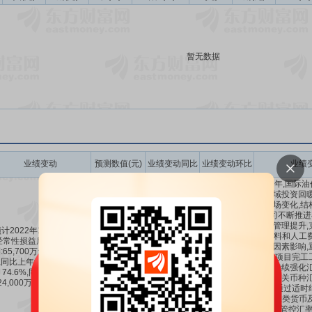
暂无数据
业绩变动
预测数值(元)
业绩变动同比
业绩变动环比
业绩
2022年,国际
程领域投资回暖
业市场变化,结
公司不断推进
优、管理提升,
计2022年1-12月扣除非
备材料和人工
经常性损益后的净利润盈
不利因素影响,
:65,700万元至72,700万
6.57亿～7.27
57.65%
～
-184.83%
预期,项目完工
,同比上年增长:57.65%至
亿
74.6%
～
-154.67%
公司持续强化汇
74.6%,同比上年增长
跟踪相关币种汇
24,000万元至31,100万
研判,通过适时
元。
严控二类货币
等方式管控汇率风