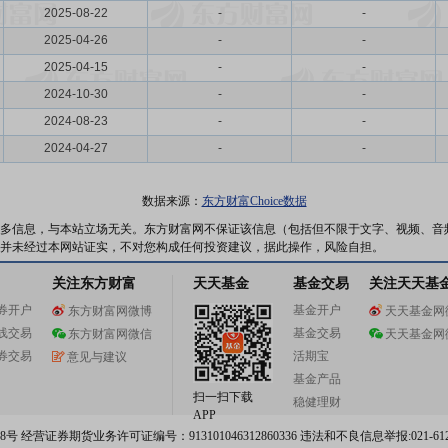
2025-08-22
-
-
2025-04-26
-
-
2025-04-15
-
-
2024-10-30
-
-
2024-08-23
-
-
2024-04-27
-
-
数据来源：
东方财富Choice数据
多信息，与本站立场无关。东方财富网不保证该信息（包括但不限于文字、视频、音
并未经过本网站证实，不对您构成任何投资建议，据此操作，风险自担。
关注东方财富
天天基金
基金交易
关注天天基
券开户
基金开户
东方财富网微博
天天基金网
线交易
基金交易
东方财富网微信
天天基金网
券交易
活期宝
意见与建议
基金产品
扫一扫下载
稳健理财
APP
 经营证券期货业务许可证编号：913101046312860336 违法和不良信息举报:021-612