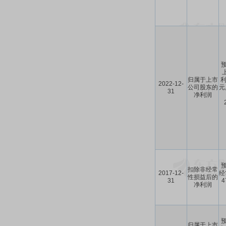
预
归属于上市
利
2022-12-
公司股东的
元
31
净利润
预
扣除非经常
2017-12-
经
性损益后的
31
净利润
预
归属于上市