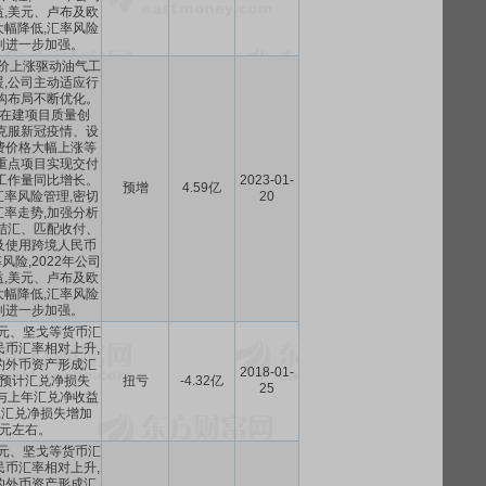
,美元、卢布及欧
幅降低,汇率风险
到进一步加强。
油价上涨驱动油气工
,公司主动适应行
构布局不断优化。
在建项目质量创
克服新冠疫情、设
费价格大幅上涨等
重点项目实现交付
工作量同比增长。
2023-01-
预增
4.59亿
率风险管理,密切
20
率走势,加强分析
结汇、匹配收付、
及使用跨境人民币
险,2022年公司
,美元、卢布及欧
幅降低,汇率风险
到进一步加强。
美元、坚戈等货币汇
民币汇率相对上升,
的外币资产形成汇
2018-01-
预计汇兑净损失
扭亏
-4.32亿
25
,与上年汇兑净收益
比,汇兑净损失增加
8亿元左右。
美元、坚戈等货币汇
民币汇率相对上升,
的外币资产形成汇