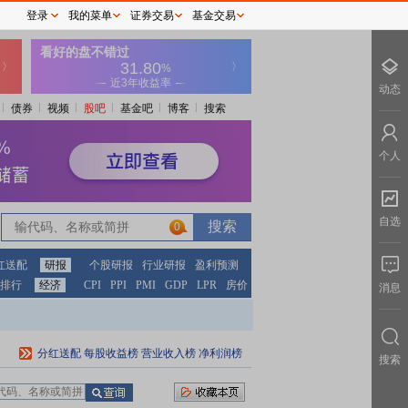
登录
我的菜单
证券交易
基金交易
动态
债券
视频
股吧
基金吧
博客
搜索
个人
自选
0
红送配
研报
个股研报
行业研报
盈利预测
排行
经济
CPI
PPI
PMI
GDP
LPR
房价
消息
分红送配
每股收益榜
营业收入榜
净利润榜
搜索