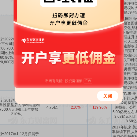
形成汇兑净收益
元敞口规模均大
防控能力得
2022年,国际
程领域投资回暖
业市场变化,结
公司不断推进
优、管理提升,
计2022年1-12月归属于
备材料和人工
上市公司股东的净利润盈
不利因素影响,
:66,700万元至73,900万
6.67亿～7.39
45.24%
～
-188.14%
预期,项目完工
,同比上年增长:45.24%至
亿
60.86%
～
-158.43%
公司持续强化汇
60.86%,同比上年增长
跟踪相关币种汇
20,800万元至28,000万
研判,通过适时
元。
严控二类货币
等方式管控汇率风
形成汇兑净收益
元敞口规模均大
防控能力得
2017年以来,
率持续下行,人
计2017年1-12月扣除非
造成公司持有
常性损益后的净利润盈利
4.75亿
210%
119.96%
兑损失。公司
47500万元,同比上年增加
5.00亿元左右
210%。
3.68亿元相
8.6
2017年以来,
率持续下行,人
计2017年1-12月归属于
造成公司持有