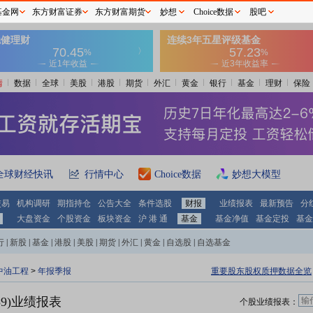
基金网
东方财富证券
东方财富期货
妙想
Choice数据
股吧
情
数据
全球
美股
港股
期货
外汇
黄金
银行
基金
理财
保险
全球财经快讯
行情中心
Choice数据
妙想大模型
交易
机构调研
期指持仓
公告大全
条件选股
财报
业绩报表
最新预告
分
大盘资金
个股资金
板块资金
沪 港 通
基金
基金净值
基金定投
基金
行
|
新股
|
基金
|
港股
|
美股
|
期货
|
外汇
|
黄金
|
自选股
|
自选基金
中油工程
>
年报季报
重要股东股权质押数据全览
39)业绩报表
个股业绩报表：