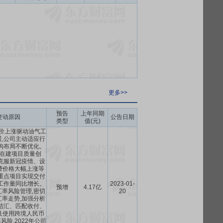
更多>>
预告
上年同期
变动原因
公告日期
类型
值(元)
油价上涨驱动油气工
,公司主动适应行
构布局不断优化。
在建项目质量创
克服新冠疫情、设
费价格大幅上涨等
重点项目实现交付
工作量同比增长。
2023-01-
预增
4.17亿
率风险管理,密切
20
率走势,加强分析
结汇、匹配收付、
及使用跨境人民币
险,2022年公司