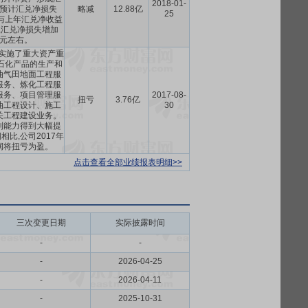
2018-01-
预计汇兑净损失
略减
12.88亿
25
,与上年汇兑净收益
比,汇兑净损失增加
8亿元左右。
司实施了重大资产重
石化产品的生产和
油气田地面工程服
服务、炼化工程服
服务、项目管理服
2017-08-
扭亏
3.76亿
油工程设计、施工
30
关工程建设业务。
利能力得到大幅提
比,公司2017年
润将扭亏为盈。
点击查看全部业绩报表明细>>
三次变更日期
实际披露时间
-
-
-
2026-04-25
-
2026-04-11
-
2025-10-31