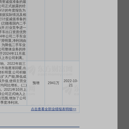
度商誉减值准备的最
公司正式披露的经
审计的年度报告为
根据实际情况及相
行计提减值准备的
(2)随着国内二手
开,行业竞争进一
手车出口资质优势
24年公司二手车业
滑明显,净利润由
。为降低二手车业
公司整体业务的持
于2024年11月底
从上市公司剥离。
影响。2022年前三
市场逐渐回暖,出
长明显;公司积极
扩大产能,降低成
续升值,使得主营业
2022-10-
预增
2941万
均同比增长。(二)
21
2021年10月上
限公司正式纳入上
范围,增加了公司
三季度净利润。
点击查看全部业绩报表明细>>