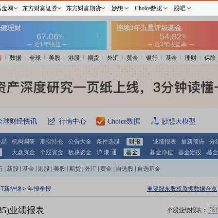
基金网
东方财富证券
东方财富期货
妙想
Choice数据
股吧
情
数据
全球
美股
港股
期货
外汇
黄金
银行
基金
理财
保险
全球财经快讯
行情中心
Choice数据
妙想大模型
交易
机构调研
期指持仓
公告大全
条件选股
财报
业绩报表
最新预告
分
大盘资金
个股资金
板块资金
沪 港 通
基金
基金净值
基金定投
基金
行
|
新股
|
基金
|
港股
|
美股
|
期货
|
外汇
|
黄金
|
自选股
|
自选基金
ST新华锦
>
年报季报
重要股东股权质押数据全览
735)业绩报表
个股业绩报表：