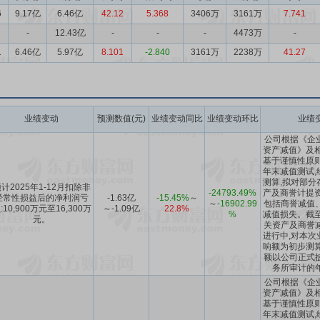
6
9.17亿
6.46亿
42.12
5.368
3406万
3161万
7.741
-
12.43亿
-
-
-
4473万
-
1
6.46亿
5.97亿
8.101
-2.840
3161万
2238万
41.27
业绩变动
预测数值(元)
业绩变动同比
业绩变动环比
业绩
公司根据《企业
资产减值》及相
基于谨慎性原则
年末减值测试,
测算,拟对部分
计2025年1-12月扣除非
-24793.49%
产及商誉计提资
经常性损益后的净利润亏
-1.63亿
-15.45%
～
～
-16902.99
包括商誉减值
:10,900万元至16,300万
～-1.09亿
22.8%
%
减值损失。截至
元。
关资产及商誉
进行中,对本次
响额为初步测算
额以公司正式
务所审计的
公司根据《企业
资产减值》及相
基于谨慎性原则
年末减值测试,