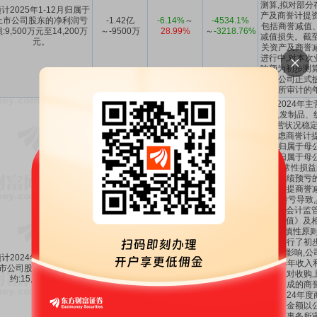
测算,拟对部分
计2025年1-12月归属于
产及商誉计提资
上市公司股东的净利润亏
-1.42亿
-6.14%
～
-4534.1%
包括商誉减值
:9,500万元至14,200万
～-9500万
28.99%
～
-3218.76%
减值损失。截至
元。
关资产及商誉
进行中,对本次
响额为初步测算
额以公司正式
务所审计的
公司2024年
变化,发制品、
块经营状况稳定
不考虑商誉计提
公司归属于母
润及归属于母
非经常性损益
值。业绩预亏
大幅计提商誉
由盈转亏导致,
根据《会计监管
商誉减值》及相
基于谨慎性原则,
商誉进行了初
费降级影响,公
计2024年1-12月归属于
务2024年收入
市公司股东的净利润亏损
-1.505亿
-386.4%
-1024.45%
公司拟对收购
约:15,050万元。
公司形成的商
备。2024年
终计提金额以
会计师事务所