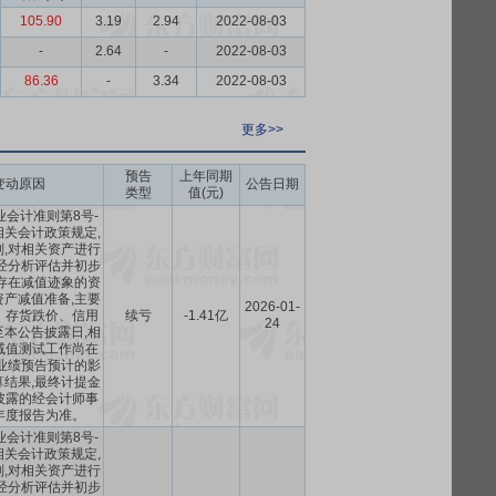
105.90
3.19
2.94
2022-08-03
-
2.64
-
2022-08-03
86.36
-
3.34
2022-08-03
更多>>
预告
上年同期
变动原因
公告日期
类型
值(元)
会计准则第8号-
关会计政策规定,
,对相关资产进行
经分析评估并初步
存在减值迹象的资
产减值准备,主要
2026-01-
、存货跌价、信用
续亏
-1.41亿
24
本公告披露日,相
减值测试工作尚在
业绩预告预计的影
结果,最终计提金
披露的经会计师事
年度报告为准。
会计准则第8号-
关会计政策规定,
,对相关资产进行
经分析评估并初步