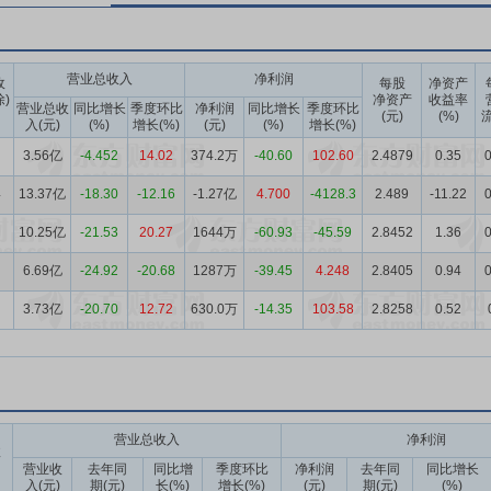
营业总收入
净利润
收
每股
净资产
除)
净资产
收益率
营业总收
同比增长
季度环比
净利润
同比增长
季度环比
(元)
(%)
流
入(元)
(%)
增长(%)
(元)
(%)
增长(%)
3.56亿
-4.452
14.02
374.2万
-40.60
102.60
2.4879
0.35
0
4
13.37亿
-18.30
-12.16
-1.27亿
4.700
-4128.3
2.489
-11.22
0
10.25亿
-21.53
20.27
1644万
-60.93
-45.59
2.8452
1.36
0
6.69亿
-24.92
-20.68
1287万
-39.45
4.248
2.8405
0.94
0
3.73亿
-20.70
12.72
630.0万
-14.35
103.58
2.8258
0.52
营业总收入
净利润
收
营业收
去年同
同比增
季度环比
净利润
去年同
同比增长
入(元)
期(元)
长(%)
增长(%)
(元)
期(元)
(%)