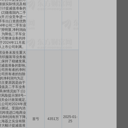
根据实际情况及相
行计提减值准备的
(2)随着国内二手
开,行业竞争进一
手车出口资质优势
24年公司二手车业
滑明显,净利润由
。为降低二手车业
公司整体业务的持
于2024年11月底
从上市公司剥离。
主营业务未发生重大
纺织服装等业务板
,保持了稳健发展,
减值准备的影响,
公司所有者的净利
公司所有者的扣除
的净利润均为正
的主要原因是由于
减值及二手车业务
具体情况如下:(1)
风险提示第8号--
关会计政策规定,
公司对2024年度
步测试。受国内消
司跨境进口电商业
和净利润有所下降,
2025-01-
首亏
4351万
上海荔之实业有限
25
誉大幅计提减值准