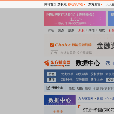
网站首页
加收藏
移动客户端
东方财富
天天
财经
焦点
股票
新股
期指
期权
行
数据中心
特色
龙虎榜单
融资融券
股权质押
大宗
新股
新股申购
新股日历
新股上会
资金
行情中心
指数
|
期指
|
期权
|
个股
|
板块
|
排
东方财富网
>
数据中心
>
ST新华锦(600
全景图