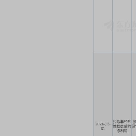
扣除非经常
预
2024-12-
性损益后的
经
31
净利润