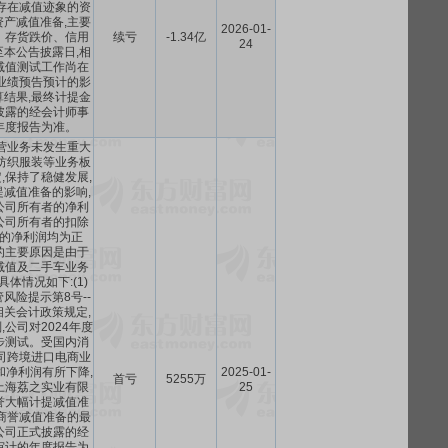
存在减值迹象的资
产减值准备,主要
2026-01-
、存货跌价、信用
续亏
-1.34亿
24
本公告披露日,相
减值测试工作尚在
业绩预告预计的影
结果,最终计提金
披露的经会计师事
年度报告为准。
主营业务未发生重大
纺织服装等业务板
,保持了稳健发展,
减值准备的影响,
公司所有者的净利
公司所有者的扣除
的净利润均为正
的主要原因是由于
减值及二手车业务
具体情况如下:(1)
风险提示第8号--
关会计政策规定,
公司对2024年度
步测试。受国内消
司跨境进口电商业
和净利润有所下降,
2025-01-
首亏
5255万
上海荔之实业有限
25
誉大幅计提减值准
度商誉减值准备的最
公司正式披露的经
审计的年度报告为