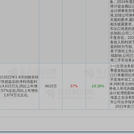
备。2024年
终计提金额以
会计师事务所
准,后续公司将
关规则要求,履
相关披露要求。
车出口资质的放
步加剧,公司二
不复存在。20
务收入和利润下
盈利转为亏损
务下滑对上市
续影响,公司已
将二手车业务
(一)主营业务
季度发制品海外
口订单量同比增
计2022年1-9月扣除非经
开发海外加工点
常性损益后的净利润盈利
本;同时美元持
约:4,615万元,同比上年增
4615万
57%
-19.38%
务收入和毛利额
:57%左右,同比上年增长
会计处理的影响。
1,674万元左右。
海荔之实业有
市公司合并报表
2022年前