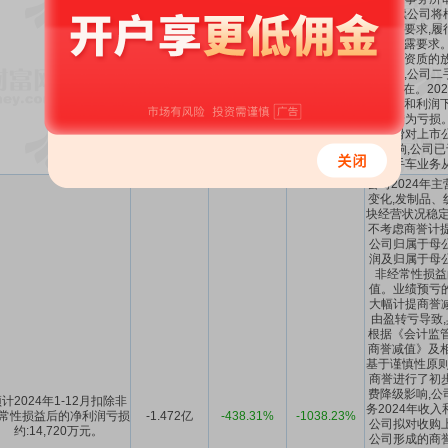
准,后续公司将
关规则要求,履
相关披露要求。
车出口资质的放
步加剧,公司二
不复存在。20
务收入和利润下
盈利转为亏损
务下滑对上市
续影响,公司已
将二手车业务
公司2024年
变化,发制品、
块经营状况稳定
不考虑商誉计提
公司归属于母
润及归属于母
非经常性损益
值。业绩预亏
大幅计提商誉
由盈转亏导致,
根据《会计监管
商誉减值》及相
基于谨慎性原则,
商誉进行了初
费降级影响,公
计2024年1-12月扣除非
务2024年收入
常性损益后的净利润亏损
-1.472亿
-438.31%
-1038.23%
公司拟对收购
约:14,720万元。
公司形成的商