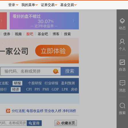
登录
我的菜单
证券交易
基金交易
动态
债券
视频
股吧
基金吧
博客
搜索
个人
自选
0
红送配
研报
个股研报
行业研报
盈利预测
排行
经济
CPI
PPI
PMI
GDP
LPR
房价
消息
分红送配
每股收益榜
营业收入榜
净利润榜
搜索