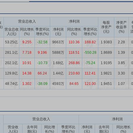
营业总收入
净利润
收
每股
净资产
除)
净资产
收益率
营业总收
同比增长
季度环比
净利润
同比增长
季度环比
(元)
(%)
流
入(元)
(%)
增长(%)
(元)
(%)
增长(%)
53.25亿
9.255
-32.58
9663万
110.36
188.82
1.9383
2.28
0
281.1亿
7.718
9.196
5888万
118.51
-550.28
1.8689
1.39
0
202.1亿
10.91
-10.73
1.68亿
268.86
-75.24
1.9195
3.85
0
129.8亿
14.38
66.24
1.44亿
210.60
112.41
1.9821
3.30
0
48.74亿
1.302
-38.09
4593万
84.65
121.00
1.9451
1.07
0
营业总收入
净利润
收
营业收
去年同
同比增
季度环比
净利润
去年同
同比增长
入(元)
期(元)
长(%)
增长(%)
(元)
期(元)
(%)