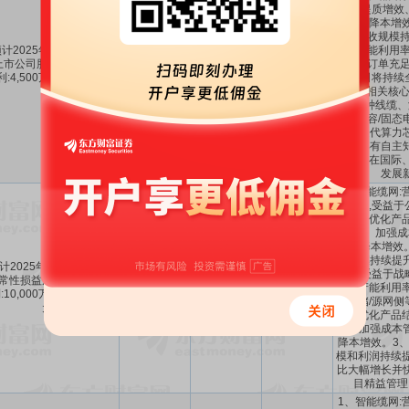
模式,提质增效
增效、降本增效
缆网营收规模持
计2025年1-12月归属于
储能产能利用率
上市公司股东的净利润盈
4500万～
114.15%
～
-607.71%
慧机场订单充足,
利:4,500万元至6,500万
6500万
120.44%
～
-524.93%
年,公司将持续
元。
力+AI”相关核
大特种线缆、
束、高容/固态
品、迭代算力
备等具有自主
值产品在国际、
发展
1、智能缆网:
续提升,受益于
客户、优化产品
模式、加强成
效、降本增效。
收规模持续提
计2025年1-6月扣除非经
减亏,受益于战
常性损益后的净利润盈
174.29%
～
97.62%
～
1亿～1.8亿
强、产能利用率
:10,000万元至18,000万
233.72%
335.72%
工商储/源网侧
元。
地、优化产品结
式、加强成本
降本增效。3、
模和利润持续提
比大幅增长并
目精益管理
1、智能缆网: