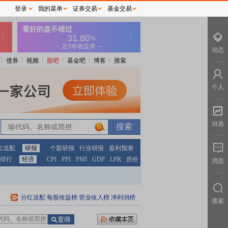
登录
我的菜单
证券交易
基金交易
动态
债券
视频
股吧
基金吧
博客
搜索
个人
自选
0
红送配
研报
个股研报
行业研报
盈利预测
排行
经济
CPI
PPI
PMI
GDP
LPR
房价
消息
分红送配
每股收益榜
营业收入榜
净利润榜
搜索