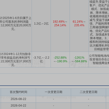
续提升,受益于
客户、优化产品
模式、加强成
效、降本增效。
收规模持续提
计2025年1-6月归属于上
减亏,受益于战
市公司股东的净利润盈
192.49%
～
61.24%
～
1.2亿～2亿
强、产能利用率
:12,000万元至20,000万
254.14%
235.4%
工商储/源网侧
元。
地、优化产品结
式、加强成本
降本增效。3、
模和利润持续提
比大幅增长并
目精益管理
计2024年1-12月扣除非
公司智能电池/
经常性损益后的净利润亏
-3.7亿～-2.2
-252.88%
-1261%
投资项目存在公
:22,000万元至37,000万
亿
～
-190.9%
～
-584.88%
智能缆网业
元。
首次预约时间
一次变更日期
二次变更日期
2026-08-22
-
-
2026-04-22
-
-