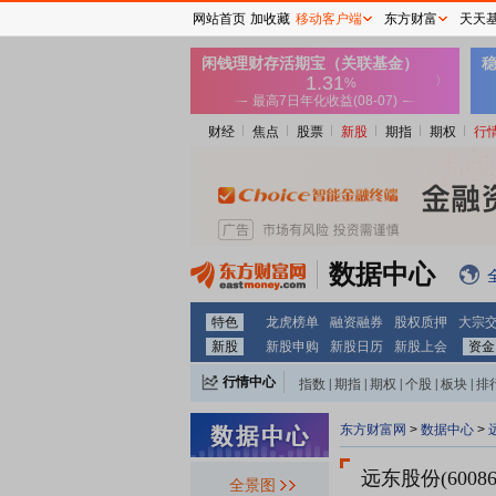
网站首页
加收藏
移动客户端
东方财富
天天
财经
焦点
股票
新股
期指
期权
行
数据中心
特色
龙虎榜单
融资融券
股权质押
大宗
新股
新股申购
新股日历
新股上会
资金
行情中心
指数
|
期指
|
期权
|
个股
|
板块
|
排
东方财富网
>
数据中心
>
远东股份(6008
全景图