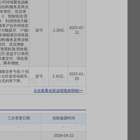
公司持续聚焦战略
结构/服务及商业
本管控、优员增
2、智能电池:营
升、利润持续大幅
略客户合作持续加
2025-07-
大幅提升、户储/
扭亏
-1.30亿
11
等储能项目持续落
构/服务及商业模
管控、优员增效、
智慧机场:营收规
升,受益于订单同
快速交付、强化项
、降本增效。
储能业务亏损,个别
2025-01-
允价值变动损失,
首亏
2.42亿
25
务毛利率下降。
点击查看全部业绩报表明细>>
三次变更日期
实际披露时间
-
-
-
2026-04-22