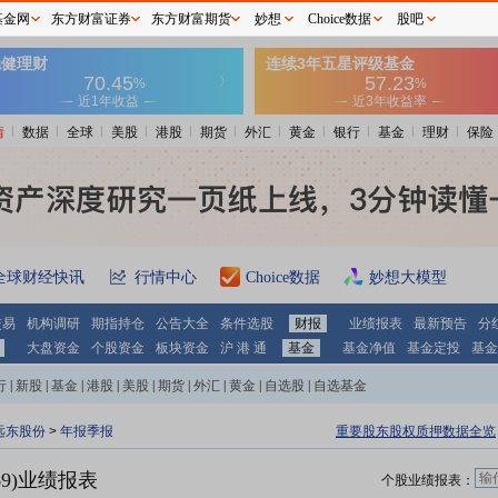
基金网
东方财富证券
东方财富期货
妙想
Choice数据
股吧
情
数据
全球
美股
港股
期货
外汇
黄金
银行
基金
理财
保险
全球财经快讯
行情中心
Choice数据
妙想大模型
交易
机构调研
期指持仓
公告大全
条件选股
财报
业绩报表
最新预告
分
大盘资金
个股资金
板块资金
沪 港 通
基金
基金净值
基金定投
基金
行
|
新股
|
基金
|
港股
|
美股
|
期货
|
外汇
|
黄金
|
自选股
|
自选基金
远东股份
>
年报季报
重要股东股权质押数据全览
69)业绩报表
个股业绩报表：