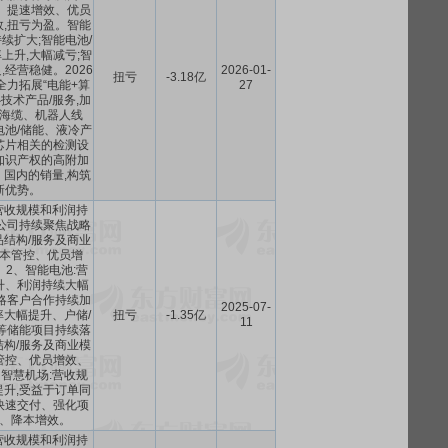
、提速增效、优员
,扭亏为盈。智能
续扩大;智能电池/
上升,大幅减亏;智
经营稳健。2026
2026-01-
扭亏
-3.18亿
全力拓展“电能+算
27
心技术产品/服务,加
海缆、机器人线
电池/储能、液冷产
芯片相关的检测设
知识产权的高附加
国内的销量,构筑
新优势。
营收规模和利润持
公司持续聚焦战略
结构/服务及商业
本管控、优员增
2、智能电池:营
升、利润持续大幅
略客户合作持续加
2025-07-
大幅提升、户储/
扭亏
-1.35亿
11
等储能项目持续落
构/服务及商业模
管控、优员增效、
智慧机场:营收规
升,受益于订单同
快速交付、强化项
、降本增效。
营收规模和利润持