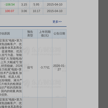
-108.54
3.15
5.95
2015-04-10
100.07
3.06
10.17
2015-04-10
更多>>
预告
上年同期
变动原因
公告日期
类型
值(元)
坚定落实“电能+算力
持续聚焦战略客户、优
/服务体系及商业
、提速增效、优员
,扭亏为盈。智能
续扩大;智能电池/
上升,大幅减亏;智
经营稳健。2026
2026-01-
扭亏
-3.77亿
全力拓展“电能+算
27
心技术产品/服务,加
海缆、机器人线
电池/储能、液冷产
芯片相关的检测设
知识产权的高附加
国内的销量,构筑
新优势。
坚定落实“电能+算力
持续聚焦战略客户、优
/服务体系及商业