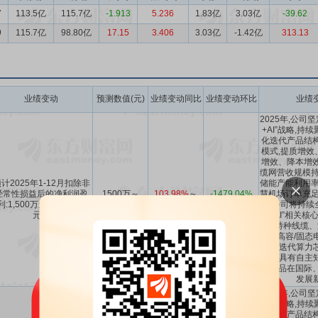
7
113.5亿
115.7亿
-1.913
5.236
1.83亿
3.03亿
-39.62
9
115.7亿
98.80亿
17.15
3.406
3.03亿
-1.42亿
313.13
业绩变动
预测数值(元)
业绩变动同比
业绩变动环比
业绩
2025年,公司
+AI”战略,
化迭代产品结构
模式,提质增效
增效、降本增效
缆网营收规模持
计2025年1-12月扣除非
储能产能利用率
经常性损益后的净利润盈
1500万～
103.98%
～
-1479.04%
慧机场订单充足,
利:1,500万元至3,500万
3500万
109.28%
～
-1223.4%
年,公司将持续
元。
力+AI”相关核
大特种线缆、
束、高容/固态
品、迭代算力
备等具有自主
值产品在国际、
发展
2025年,公司
+AI”战略,
化迭代产品结构