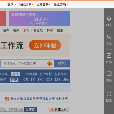
登录
我的菜单
证券交易
基金交易
动态
债券
视频
股吧
基金吧
博客
搜索
个人
自选
0
红送配
研报
个股研报
行业研报
盈利预测
排行
经济
CPI
PPI
PMI
GDP
LPR
房价
消息
分红送配
每股收益榜
营业收入榜
净利润榜
搜索