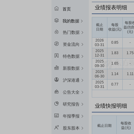
业绩报表明细
首页
我的数据
每股
截止
每股
益(扣
日期
收益(元)
(元)
热门数据
2026
0.85
-
资金流向
03-31
2025
1.83
1.75
12-31
特色数据
2025
1.65
-
09-30
新股数据
2025
1.14
1.11
06-30
沪深港通
2025
0.77
-
03-31
公告大全
研究报告
业绩快报明细
年报季报
每股收
截止日期
益(元)
股东股本