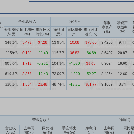
营业总收入
净利润
收
每股
净资产
除)
净资产
收益率
营业总收
同比增长
季度环比
净利润
同比增长
季度环比
(元)
(%)
流
入(元)
(%)
增长(%)
(元)
(%)
增长(%)
348.2亿
5.472
37.28
53.95亿
10.68
373.60
9.4205
9.44
0
1159亿
0.131
-11.40
115.7亿
36.82
-64.69
8.6407
20.87
2
905.6亿
1.712
-0.981
104.3亿
-4.070
38.65
8.9024
18.60
1
619.3亿
3.368
-12.43
72.00亿
-4.390
-52.27
8.4264
12.60
0
330.2亿
1.354
23.48
48.74亿
-17.71
301.77
9.1639
8.74
0
营业总收入
净利润
营业收
去年同
同比增
季度环比
净利润
去年同
同比
入(元)
期(元)
长(%)
增长(%)
(元)
期(元)
(%)