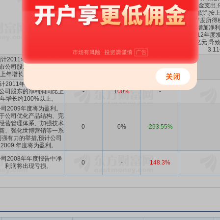
工资薪金支出,
税前扣除”,按
2013年度所得
元,增加净利
(3)2012
3.66亿元,
3.
计2011年1-12月归属于
市公司股东的净利润同比
-
100%
-
上年增长100%以上。
计2011年1-6月归属于上
公司股东的净利润同比上
-
100%
-
年增长约100%以上。
公司2009年度将为盈利。
于公司优化产品结构、完
经营管理体系、加强技术
0
0%
-293.55%
新、强化世博营销等一系
列强有力的举措,预计公司
2009 年度将为盈利。
公司2008年年度报告中净
0
-
148.3%
利润将出现亏损。