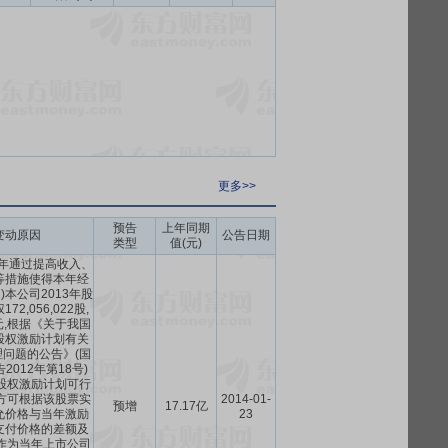
更多>>
预告
上年同期
变动原因
公告日期
类型
值(元)
13年通过提高收入、
等措施使得本年经
)本公司2013年股
2,056,022股,
元,根据《关于我国
股权激励计划有关
问题的公告》(国
2012年第18号)
股权激励计划可行
方可根据该股票实
2014-01-
预增
17.17亿
允价格与当年激励
23
支付价格的差额及
作为当年上市公司