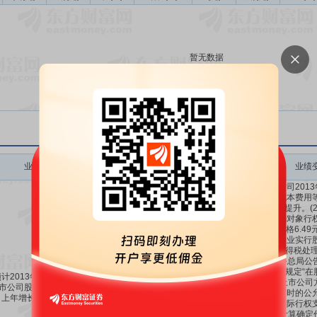
暂无数据
业绩变动
预测数值(元)
业绩变动同比
业绩变动环比
业绩
(1)本公司20
控制成本费用
济效益提升。(2
权激励对象行权17
行权价格6.49
居民企业实行
企业所得税处理
家税务总局公告
的相关规定“在
计2013年1-12月归属于
权后,上市公司
市公司股东的净利润同比
-
80%
-
际行权时的公
上年增长:80%左右。
对象实际行权
数量,计算确定