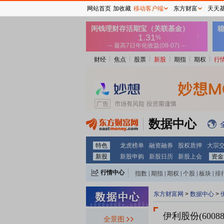
网站首页
加收藏
移动客户端
东方财富
天天
财经
焦点
股票
新股
期指
期权
行
数据中心
特色
龙虎榜单
融资融券
股权质押
大宗
新股
新股申购
新股日历
新股上会
资金
行情中心
指数
|
期指
|
期权
|
个股
|
板块
|
排
东方财富网
>
数据中心
>
伊利股份(6008
全景图