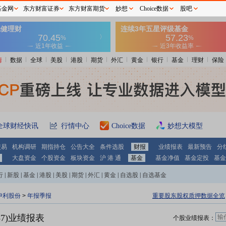
基金网
东方财富证券
东方财富期货
妙想
Choice数据
股吧
情
数据
全球
美股
港股
期货
外汇
黄金
银行
基金
理财
保险
全球财经快讯
行情中心
Choice数据
妙想大模型
交易
机构调研
期指持仓
公告大全
条件选股
财报
业绩报表
最新预告
分
大盘资金
个股资金
板块资金
沪 港 通
基金
基金净值
基金定投
基金
行
|
新股
|
基金
|
港股
|
美股
|
期货
|
外汇
|
黄金
|
自选股
|
自选基金
伊利股份
>
年报季报
重要股东股权质押数据全览
87)业绩报表
个股业绩报表：