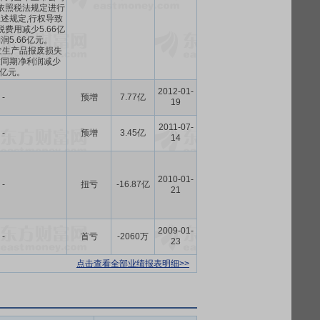
依照税法规定进行
上述规定,行权导致
税费用减少5.66亿
润5.66亿元。
年度发生产品报废损失
导致同期净利润减少
11亿元。
2012-01-
-
预增
7.77亿
19
2011-07-
-
预增
3.45亿
14
2010-01-
-
扭亏
-16.87亿
21
2009-01-
-
首亏
-2060万
23
点击查看全部业绩报表明细>>