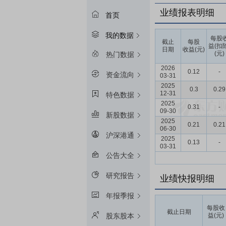
业绩报表明细
首页
我的数据
每股
截止
每股
益(扣
日期
收益(元)
(元)
热门数据
2026
0.12
-
资金流向
03-31
2025
0.3
0.29
12-31
特色数据
2025
0.31
-
09-30
新股数据
2025
0.21
0.21
06-30
沪深港通
2025
0.13
-
03-31
公告大全
研究报告
业绩快报明细
年报季报
每股收
截止日期
益(元)
股东股本