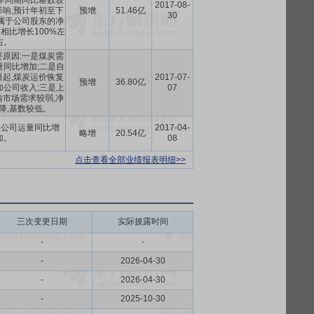
年同期同比基数较
2017-08-
响,预计年初至下
预增
51.46亿
30
属于公司股东的净
相比增长100%左
右。
原因:一是煤炭需
量同比增加;二是自
4日起,煤炭运价恢复
2017-07-
预增
36.80亿
加公司收入;三是上
07
市场需求较弱,净
降,基数较低。
,公司运量同比增
2017-04-
略增
20.54亿
加。
08
点击查看全部业绩报表明细>>
三次变更日期
实际披露时间
-
-
-
2026-04-30
-
2026-04-30
-
2025-10-30