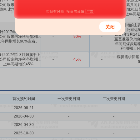
计2017年1-9月归属于上
基准价,以及上
公司股东的净利润较上年
-
100%
-
低等因素共同影
期相比增长100%左右。
一报告期末,归
利润与上年同期
业绩预增的主要
求回暖,公司运
计2017年1-6月归属于上
2017年3月2
公司股东的净利润盈利比
-
90%
-
至基准运价,增
上年同期增长90%左右。
年同期煤炭运输
利润同比下
计2017年1-3月归属于上
煤炭需求回暖
公司股东的净利润盈利比
-
45%
-
上年同期增长45%
首次预约时间
一次变更日期
二次变更日期
2026-08-21
-
-
2026-04-30
-
-
2026-04-30
-
-
2025-10-30
-
-