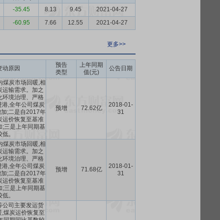
-35.45
8.13
9.45
2021-04-27
-60.95
7.66
12.55
2021-04-27
更多>>
预告
上年同期
变动原因
公告日期
类型
值(元)
内煤炭市场回暖,相
炭运输需求。加之
化环境治理、严格
港,全年公司煤炭
2018-01-
预增
72.62亿
;二是自2017年
31
煤炭运价恢复至基准
加;三是上年同期基
较低。
内煤炭市场回暖,相
炭运输需求。加之
化环境治理、严格
港,全年公司煤炭
2018-01-
预增
71.68亿
;二是自2017年
31
煤炭运价恢复至基准
加;三是上年同期基
较低。
等公司主要发运货
,煤炭运价恢复至