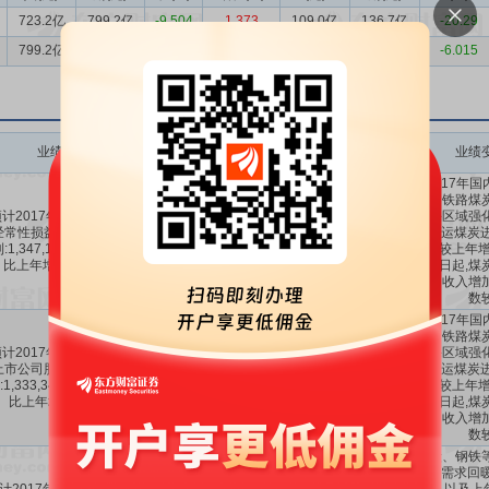
723.2亿
799.2亿
-9.504
1.373
109.0亿
136.7亿
-20.29
799.2亿
783.4亿
2.007
2.238
136.7亿
145.4亿
-6.015
业绩变动
预测数值(元)
业绩变动同比
业绩变动环比
业绩
一是2017年国
应增加铁路煤
计2017年1-12月扣除非
环渤海区域强
经常性损益后的净利润盈
管制汽运煤炭进
134.7亿
85.5%
-39.65%
:1,347,166.495万元,同
运量等较上年增加
比上年增长:85.5%。
3月24日起,
价,公司收入增
数
一是2017年国
应增加铁路煤
计2017年1-12月归属于
环渤海区域强
上市公司股东的净利润盈
管制汽运煤炭进
133.3亿
86%
-42.01%
:1,333,348.7511万元,同
运量等较上年增加
比上年增长:86%。
3月24日起,
价,公司收入增
数
受煤炭、钢铁
品运输需求回暖