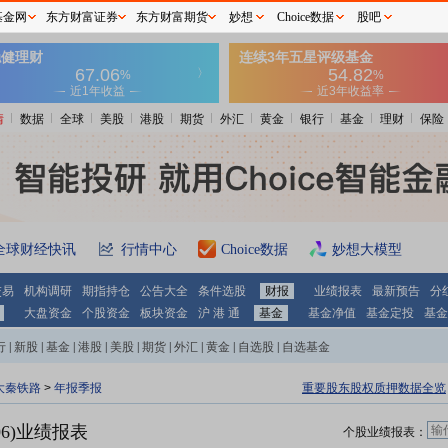
基金网
东方财富证券
东方财富期货
妙想
Choice数据
股吧
情
数据
全球
美股
港股
期货
外汇
黄金
银行
基金
理财
保险
全球财经快讯
行情中心
Choice数据
妙想大模型
交易
机构调研
期指持仓
公告大全
条件选股
财报
业绩报表
最新预告
分
大盘资金
个股资金
板块资金
沪 港 通
基金
基金净值
基金定投
基金
行
|
新股
|
基金
|
港股
|
美股
|
期货
|
外汇
|
黄金
|
自选股
|
自选基金
大秦铁路
>
年报季报
重要股东股权质押数据全览
06)业绩报表
个股业绩报表：