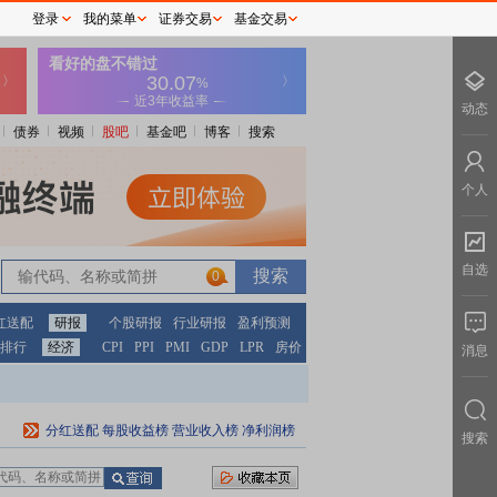
登录
我的菜单
证券交易
基金交易
动态
债券
视频
股吧
基金吧
博客
搜索
个人
自选
0
红送配
研报
个股研报
行业研报
盈利预测
排行
经济
CPI
PPI
PMI
GDP
LPR
房价
消息
分红送配
每股收益榜
营业收入榜
净利润榜
搜索