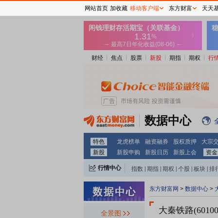
网站首页
加收藏
移动客户端
东方财富
天天
财经
焦点
股票
新股
期指
期权
行
数据中心
特色
龙虎榜单
融资融券
股权质押
大宗
新股
新股申购
新股日历
新股上会
资金
行情中心
指数
|
期指
|
期权
|
个股
|
板块
|
排
东方财富网
>
数据中心
>
大秦铁路(6010
全景图