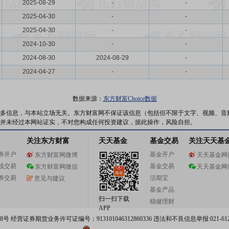
2025-08-29
-
-
2025-04-30
-
-
2025-04-30
-
-
2024-10-30
-
-
2024-08-30
2024-08-29
-
2024-04-27
-
-
数据来源：
东方财富Choice数据
多信息，与本站立场无关。东方财富网不保证该信息（包括但不限于文字、视频、音
并未经过本网站证实，不对您构成任何投资建议，据此操作，风险自担。
关注东方财富
天天基金
基金交易
关注天天基
券开户
基金开户
东方财富网微博
天天基金网
线交易
基金交易
东方财富网微信
天天基金网
券交易
活期宝
意见与建议
基金产品
扫一扫下载
稳健理财
APP
 经营证券期货业务许可证编号：913101046312860336 违法和不良信息举报:021-612