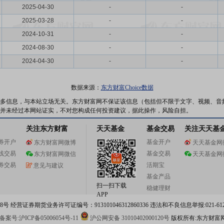
2025-04-30
-
-
2025-03-28
-
-
2024-10-31
-
-
2024-08-30
-
-
2024-04-30
-
-
数据来源：
东方财富Choice数据
多信息，与本站立场无关。东方财富网不保证该信息（包括但不限于文字、视频、音
并未经过本网站证实，不对您构成任何投资建议，据此操作，风险自担。
关注东方财富
天天基金
基金交易
关注天天基
券开户
基金开户
东方财富网微博
天天基金网
线交易
基金交易
东方财富网微信
天天基金网
券交易
活期宝
意见与建议
基金产品
扫一扫下载
稳健理财
APP
 经营证券期货业务许可证编号：913101046312860336 违法和不良信息举报:021-612
案号:沪ICP备05006054号-11
沪公网安备 31010402000120号
版权所有:东方财富