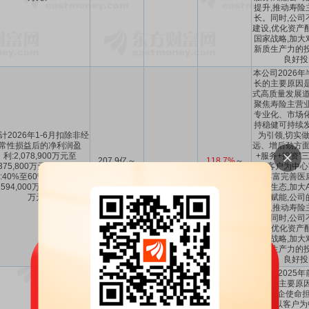
提升,推动寿险
长。同时,公司
建设,优化资产
国家战略,加大
新质生产力的投
良好投
本公司2026
长的主要原因是
式高质量发展道
聚焦寿险主营业
专业化、市场化
持稳健可持续发
计2026年1-6月扣除非经
为引领,切实
常性损益后的净利润盈
远、增后劲方面
利:2,078,900万元至
+服务+投资”
207.9亿～
118.7%
～
,375,800万元,同比上年增
40%
～
60%
“以客户为中心
237.6亿
164.22%
:40%至60%,同比上年增
力,丰富完善医
594,000万元至890,900
服务生态,加大
万元。
服务赋能,公司
提升,推动寿险
长。同时,公司
建设,优化资产
国家战略,加大
新质生产力的投
良好投
本公司2025
增长的主要原因
金融国企使命担
强化“以客户为