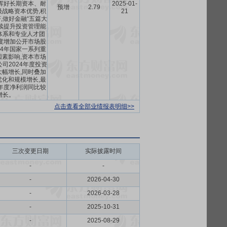
挥好长期资本、耐
2025-01-
预增
2.79
战略资本优势,积
21
,做好金融“五篇大
续提升投资管理能
体系和专业人才团
度增加公开市场股
24年国家一系列重
素影响,资本市场
司2024年度投资
幅增长,同时叠加
化和规模增长,最
4年度净利润同比较
增长。
点击查看全部业绩报表明细>>
三次变更日期
实际披露时间
-
-
-
2026-04-30
-
2026-03-28
-
2025-10-31
-
2025-08-29