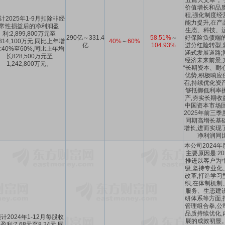
“五篇大文章”
价值增长和品质
程,强化制度经
计2025年1-9月扣除非经
能力提升,在产
常性损益后的净利润盈
生态、科技、
利:2,899,800万元至
290亿～331.4
58.51%
～
好保险负债端的
,314,100万元,同比上年增
40%
～
60%
亿
104.93%
进分红险转型,
:40%至60%,同比上年增
涵式发展道路;
长828,500万元至
经济未来前景,
1,242,800万元。
“长期资本、耐
优势,积极响应
召,持续优化资
够抵御低利率
产,夯实长期收
中国资本市场回
2025年前三季
同期高增长基
增长,进而实现了
净利润同
本公司2024
主要原因是:2
推进以客户为
级,坚持专业化
改革,打造学习
织,在体制机制
服务、生态建
研体系等方面,
管理组合拳,公
品质持续优化,
计2024年1-12月每股收
展的成效初显
盈利:7.68元至8.24元,同