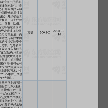
市场竞争力的核心
面深化专业化、市
革,扎实做好金融
。公司聚焦保险业务
提升,升级强基工
营和队伍自主经营
品、服务、队伍、
运营等领域全面做
经营管理,加快推
2025-10-
预增
206.8亿
坚定走高质量、内
14
同时坚定看好中国
充分发挥保险资金
心资本、战略资本”
保险资金入市的号
产配置结构,增配能
挑战的优质底仓资
益基础。前三季度
稳向好,使得公司
度投资收益,在去年
础上继续同比大幅
2025年前三季度
比较大增长。
年前三季度业绩预计
是:公司深入践行
当,聚焦主责主业,
中心”的战略导向,
市场竞争力的核心
面深化专业化、市
革,扎实做好金融