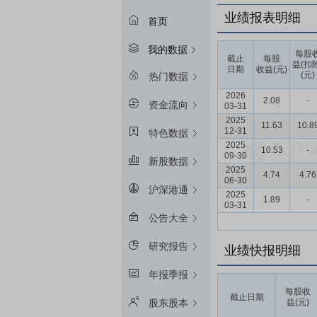
业绩报表明细
首页
我的数据
每股
截止
每股
益(扣
日期
收益(元)
(元)
热门数据
2026
2.08
-
资金流向
03-31
2025
11.63
10.8
12-31
特色数据
2025
10.53
-
09-30
新股数据
2025
4.74
4.76
06-30
沪深港通
2025
1.89
-
03-31
公告大全
研究报告
业绩快报明细
年报季报
每股收
截止日期
益(元)
股东股本