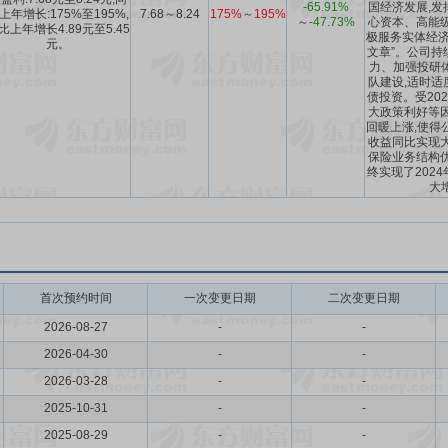
-65.91%
国经济发展,发
上年增长:175%至195%,
7.68～8.24
175%
～
195%
～
-47.73%
心资本、高能级
比上年增长4.89元至5.45
极服务实体经济
元。
文章”。公司持
力、加强投研
队建设,适时适
债投资。受20
大政策利好等因
回暖上涨,使得公
收益同比实现大
保险业务结构优
终实现了202
大
首次预约时间
一次变更日期
二次变更日期
2026-08-27
-
-
2026-04-30
-
-
2026-03-28
-
-
2025-10-31
-
-
2025-08-29
-
-