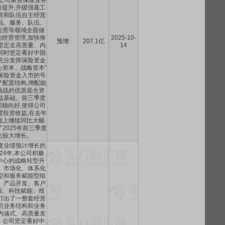
。公司聚焦保险业务
提升,升级强基工
营和队伍自主经营
品、服务、队伍、
运营等领域全面做
经营管理,加快推
2025-10-
预增
207.1亿
坚定走高质量、内
14
同时坚定看好中国
充分发挥保险资金
心资本、战略资本”
保险资金入市的号
产配置结构,增配能
挑战的优质底仓资
益基础。前三季度
稳向好,使得公司
度投资收益,在去年
础上继续同比大幅
2025年前三季度
比较大增长。
年度业绩预计增长的
024年,本公司积极
中心的战略转型升
、市场化、体系化
型和服务赋能型组
、产品开发、客户
设、科技赋能、投
打出了一整套经营
司业务结构和业务
内涵式、高质量发
。公司坚定看好中