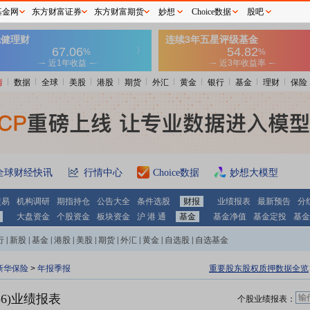
基金网
东方财富证券
东方财富期货
妙想
Choice数据
股吧
情
数据
全球
美股
港股
期货
外汇
黄金
银行
基金
理财
保险
全球财经快讯
行情中心
Choice数据
妙想大模型
交易
机构调研
期指持仓
公告大全
条件选股
财报
业绩报表
最新预告
分
大盘资金
个股资金
板块资金
沪 港 通
基金
基金净值
基金定投
基金
行
|
新股
|
基金
|
港股
|
美股
|
期货
|
外汇
|
黄金
|
自选股
|
自选基金
新华保险
>
年报季报
重要股东股权质押数据全览
36)业绩报表
个股业绩报表：