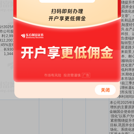
紧密围绕提升
目标,巩固并全
场化、系统化改
“五篇大文章”
价值增长和品质
程,强化制度经
计2025年1-9月归属于上
能力提升,在产
市公司股东的净利润盈
生态、科技、
利:2,998,600万元至
299.9亿～
70.32%
～
好保险负债端的
,412,200万元,同比上年增
45%
～
65%
341.2亿
116.7%
进分红险转型,
:45%至65%,同比上年增
涵式发展道路;
长930,600万元至
经济未来前景,
1,344,200万元。
“长期资本、耐
优势,积极响应
召,持续优化资
够抵御低利率
产,夯实长期收
中国资本市场回
2025年前三季
同期高增长基
增长,进而实现了
净利润同
本公司2025
增长的主要原因
金融国企使命担
强化“以客户为
紧密围绕提升
目标,巩固并全
场化、系统化改