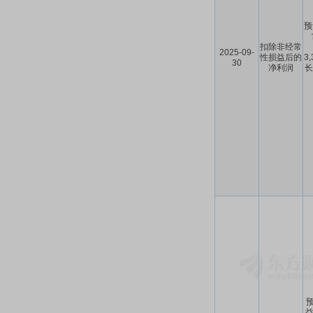
预
扣除非经常
2025-09-
性损益后的
3
30
净利润
长
预
益