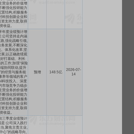
主营业务的价值增
不断强化投研能力
配置结构,积极服务
对科技创新企业和
资支持力度,取得
资收益。
年半年度业绩预计增
:公司坚持走内涵
路,强化战略引领,
务发展,不断深化
、体系化改革;坚
展,以正确政绩观
做好打基础、利长
的工作;加强“保险
三端协同联动,提升
2026-07-
”的经营与服务能
预增
148.5亿
14
康养等领域的客户
AI科技投入、深度
的市场竞争力稳步
主营业务的价值增
不断强化投研能力
配置结构,积极服务
对科技创新企业和
资支持力度,取得
资收益。
年前三季度业绩预计
是:公司深入践行
当,聚焦主责主业,
中心”的战略导向,