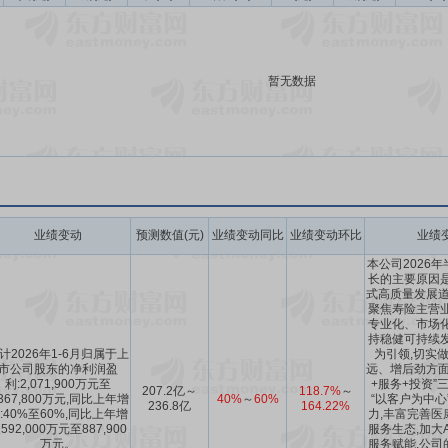
暂无数据
业绩变动
预测数值(元)
业绩变动同比
业绩变动环比
业绩
本公司2026
长的主要原因是
式高质量发展道
聚焦寿险主营业
专业化、市场化
持稳健可持续发
计2026年1-6月归属于上
为引领,切实
市公司股东的净利润盈
远、增后劲方面
利:2,071,900万元至
+服务+投资”
207.2亿～
118.7%
～
,367,800万元,同比上年增
40%
～
60%
“以客户为中心
236.8亿
164.22%
:40%至60%,同比上年增
力,丰富完善医
592,000万元至887,900
服务生态,加大
万元。
服务赋能,公司