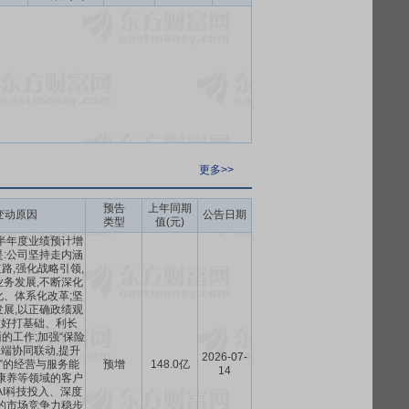
更多>>
预告
上年同期
变动原因
公告日期
类型
值(元)
年半年度业绩预计增
:公司坚持走内涵
路,强化战略引领,
务发展,不断深化
、体系化改革;坚
展,以正确政绩观
做好打基础、利长
的工作;加强“保险
三端协同联动,提升
2026-07-
”的经营与服务能
预增
148.0亿
14
康养等领域的客户
AI科技投入、深度
的市场竞争力稳步