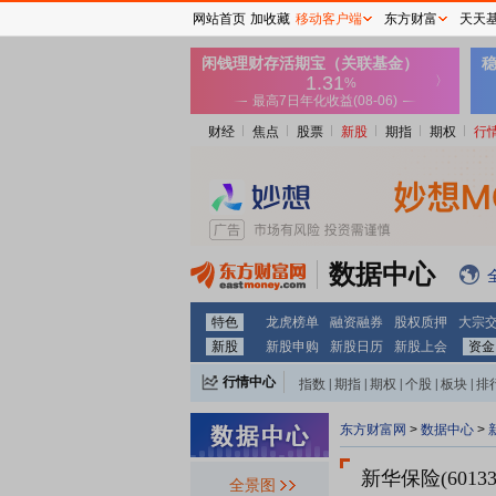
网站首页
加收藏
移动客户端
东方财富
天天
财经
焦点
股票
新股
期指
期权
行
数据中心
特色
龙虎榜单
融资融券
股权质押
大宗
新股
新股申购
新股日历
新股上会
资金
行情中心
指数
|
期指
|
期权
|
个股
|
板块
|
排
东方财富网
>
数据中心
>
新华保险(6013
全景图