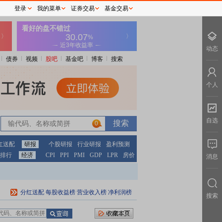
登录
我的菜单
证券交易
基金交易
动态
债券
视频
股吧
基金吧
博客
搜索
个人
自选
0
红送配
研报
个股研报
行业研报
盈利预测
排行
经济
CPI
PPI
PMI
GDP
LPR
房价
消息
分红送配
每股收益榜
营业收入榜
净利润榜
搜索