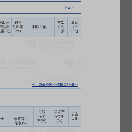
更多>>
每股经
销售
首次
最新
营现金
毛利率
利润分配
公告
公告
量(元)
(%)
日期
日期
点击查看全部业绩报表明细>>
每股
净资产
公告
净资
收益率
日期
增长
季度环比
产(元)
(%)
增长(%)