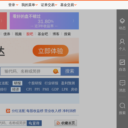
登录
我的菜单
证券交易
基金交易
动态
债券
视频
股吧
基金吧
博客
搜索
个人
自选
0
红送配
研报
个股研报
行业研报
盈利预测
排行
经济
CPI
PPI
PMI
GDP
LPR
房价
消息
分红送配
每股收益榜
营业收入榜
净利润榜
搜索