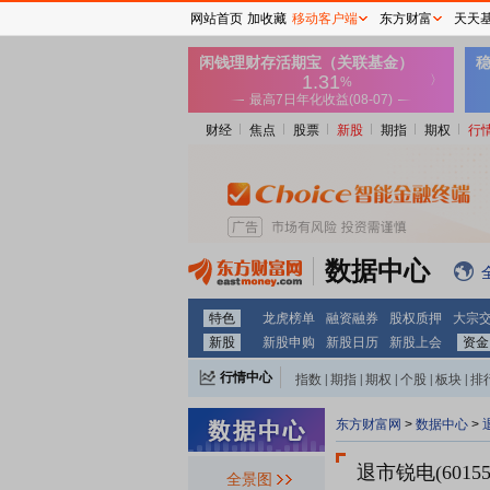
网站首页
加收藏
移动客户端
东方财富
天天
财经
焦点
股票
新股
期指
期权
行
数据中心
特色
龙虎榜单
融资融券
股权质押
大宗
新股
新股申购
新股日历
新股上会
资金
行情中心
指数
|
期指
|
期权
|
个股
|
板块
|
排
东方财富网
>
数据中心
>
退市锐电(6015
全景图