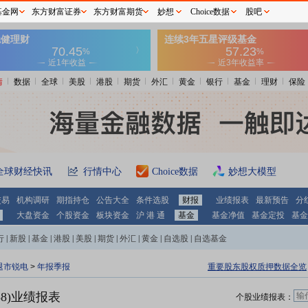
基金网
东方财富证券
东方财富期货
妙想
Choice数据
股吧
情
数据
全球
美股
港股
期货
外汇
黄金
银行
基金
理财
保险
全球财经快讯
行情中心
Choice数据
妙想大模型
交易
机构调研
期指持仓
公告大全
条件选股
财报
业绩报表
最新预告
分
大盘资金
个股资金
板块资金
沪 港 通
基金
基金净值
基金定投
基金
行
|
新股
|
基金
|
港股
|
美股
|
期货
|
外汇
|
黄金
|
自选股
|
自选基金
退市锐电
>
年报季报
重要股东股权质押数据全览
58)业绩报表
个股业绩报表：