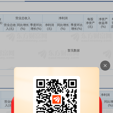
营业总收入
净利润
收
每股
净资产
除)
净资产
收益率
营业总收
同比增长
季度环比
净利润
同比增长
季度环比
(元)
(%)
流
入(元)
(%)
增长(%)
(元)
(%)
增长(%)
暂无数据
营业总收入
净利润
营业收
去年同
同比增
季度环比
净利润
去年同
同比
入(元)
期(元)
长(%)
增长(%)
(元)
期(元)
(%)