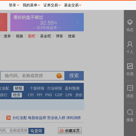
登录
我的菜单
证券交易
基金交易
动态
债券
视频
股吧
基金吧
博客
搜索
个人
自选
0
红送配
研报
个股研报
行业研报
盈利预测
排行
经济
CPI
PPI
PMI
GDP
LPR
房价
消息
分红送配
每股收益榜
营业收入榜
净利润榜
搜索