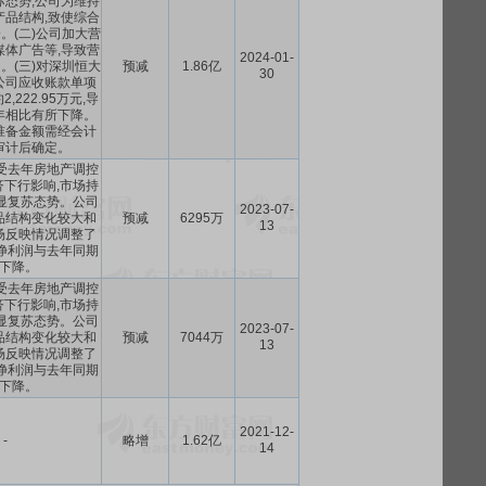
苏态势,公司为维持
产品结构,致使综合
。(二)公司加大营
媒体广告等,导致营
2024-01-
。(三)对深圳恒大
预减
1.86亿
30
公司应收账款单项
,222.95万元,导
年相比有所下降。
准备金额需经会计
审计后确定。
受去年房地产调控
下行影响,市场持
显复苏态势。公司
2023-07-
品结构变化较大和
预减
6295万
13
场反映情况调整了
净利润与去年同期
下降。
受去年房地产调控
下行影响,市场持
显复苏态势。公司
2023-07-
品结构变化较大和
预减
7044万
13
场反映情况调整了
净利润与去年同期
下降。
2021-12-
-
略增
1.62亿
14