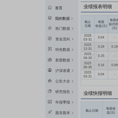
业绩报表明细
首页
我的数据
每股
截止
每股
益(扣
日期
收益(元)
(元)
热门数据
2026
0.04
-
资金流向
03-31
2025
0.29
0.19
12-31
特色数据
2025
0.25
-
09-30
新股数据
2025
0.16
0.09
06-30
沪深港通
2025
0.04
-
03-31
公告大全
研究报告
业绩快报明细
年报季报
每股收
截止日期
益(元)
股东股本