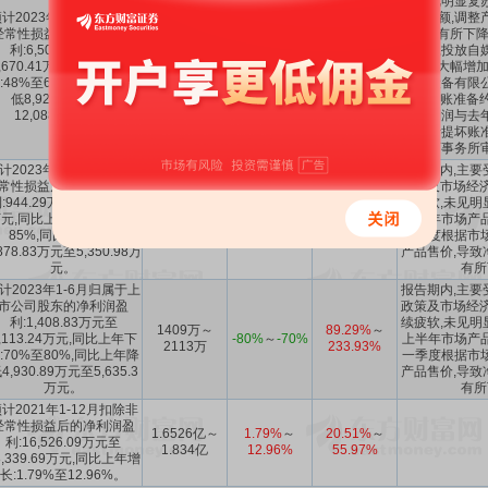
软,未见明显复
计2023年1-12月扣除非
市场份额,调整
经常性损益后的净利润盈
毛利率有所下降
利:6,508.93万元至
销力度,投放自
6509万～
53.38%
～
,670.41万元,同比上年下
-65%
～
-48%
销费用大幅增加
9670万
202.76%
:48%至65%,同比上年降
材料设备有限
低8,926.54万元至
计提坏账准备约2
12,088.02万元。
致净利润与去
最终计提坏账
师事务所
计2023年1-6月扣除非经
报告期内,主要
常性损益后的净利润盈
政策及市场经济
:944.29万元至1,416.44
续疲软,未见明
944.3万～
5822.71%
～
元,同比上年下降:78%至
-85%
～
-78%
上半年市场产
1416万
8834.1%
85%,同比上年降低
一季度根据市
,878.83万元至5,350.98万
产品售价,导致
元。
有所
计2023年1-6月归属于上
报告期内,主要
市公司股东的净利润盈
政策及市场经济
利:1,408.83万元至
续疲软,未见明
1409万～
89.29%
～
,113.24万元,同比上年下
-80%
～
-70%
上半年市场产
2113万
233.93%
:70%至80%,同比上年降
一季度根据市
4,930.89万元至5,635.3
产品售价,导致
万元。
有所
计2021年1-12月扣除非
经常性损益后的净利润盈
1.6526亿～
1.79%
～
20.51%
～
利:16,526.09万元至
1.834亿
12.96%
55.97%
8,339.69万元,同比上年增
长:1.79%至12.96%。