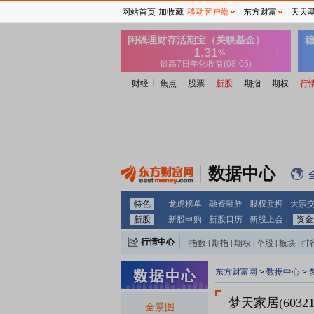
网站首页
加收藏
移动客户端
东方财富
天天
财经
焦点
股票
新股
期指
期权
行
数据中心
特色
龙虎榜单
融资融券
股权质押
大宗
新股
新股申购
新股日历
新股上会
资金
行情中心
指数
|
期指
|
期权
|
个股
|
板块
|
排
东方财富网
>
数据中心
>
梦天家居(6032
全景图