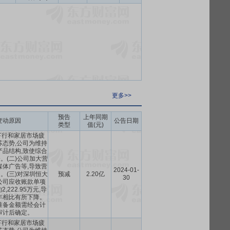
更多>>
预告
上年同期
变动原因
公告日期
类型
值(元)
下行和家居市场疲
苏态势,公司为维持
产品结构,致使综合
。(二)公司加大营
媒体广告等,导致营
2024-01-
。(三)对深圳恒大
预减
2.20亿
30
公司应收账款单项
,222.95万元,导
年相比有所下降。
准备金额需经会计
审计后确定。
下行和家居市场疲