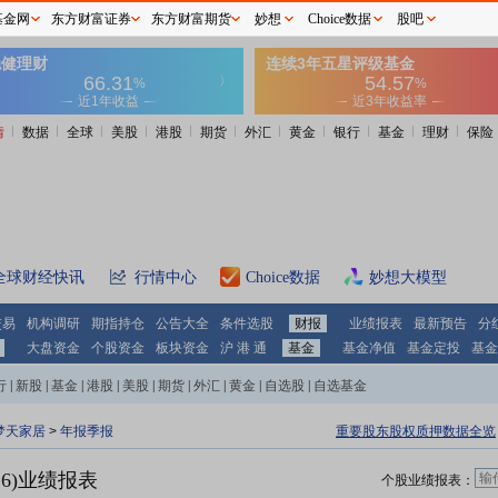
基金网
东方财富证券
东方财富期货
妙想
Choice数据
股吧
情
数据
全球
美股
港股
期货
外汇
黄金
银行
基金
理财
保险
全球财经快讯
行情中心
Choice数据
妙想大模型
交易
机构调研
期指持仓
公告大全
条件选股
财报
业绩报表
最新预告
分
大盘资金
个股资金
板块资金
沪 港 通
基金
基金净值
基金定投
基金
行
|
新股
|
基金
|
港股
|
美股
|
期货
|
外汇
|
黄金
|
自选股
|
自选基金
梦天家居
>
年报季报
重要股东股权质押数据全览
16)业绩报表
个股业绩报表：