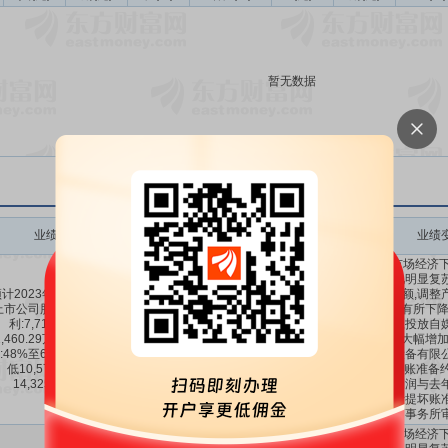
暂无数据
业绩变动
预测数值(元)
业绩变动同比
业绩变动环比
业绩
(一)市场经济
软,未见明显复
计2023年1-12月归属于
市场份额,调整
上市公司股东的净利润盈
毛利率有所下降
利:7,713.65万元至
销力度,投放自
7714万～
24.26%
～
1,460.29万元,同比上年下
-65%
～
-48%
销费用大幅增加
1.146亿
165.81%
:48%至65%,同比上年降
材料设备有限
低10,578.72万元至
计提坏账准备约2
14,325.36万元。
致净利润与去
最终计提坏账
师事务所
(一)市场经济