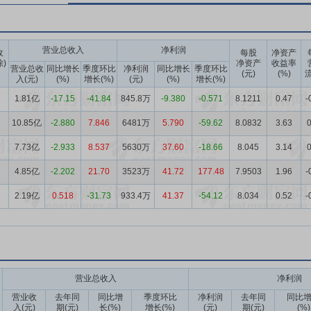
营业总收入
净利润
收
每股
净资产
除)
净资产
收益率
营业总收
同比增长
季度环比
净利润
同比增长
季度环比
(元)
(%)
流
入(元)
(%)
增长(%)
(元)
(%)
增长(%)
1.81亿
-17.15
-41.84
845.8万
-9.380
-0.571
8.1211
0.47
-
10.85亿
-2.880
7.846
6481万
5.790
-59.62
8.0832
3.63
0
7.73亿
-2.933
8.537
5630万
37.60
-18.66
8.045
3.14
0
4.85亿
-2.202
21.70
3523万
41.72
177.48
7.9503
1.96
-
2.19亿
0.518
-31.73
933.4万
41.37
-54.12
8.034
0.52
-
营业总收入
净利润
营业收
去年同
同比增
季度环比
净利润
去年同
同比
入(元)
期(元)
长(%)
增长(%)
(元)
期(元)
(%)