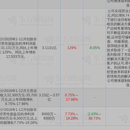
公司整体获利
改
公司实现营业总
元,同比增长74
下游行业仍有较
相关的解决方案
产品销售量增加
司不断提高研发
能,运动型可编
计2020年1-12月扣除非
面、伺服系统
经常性损益后的净利润盈
获得稳步发展
:31,131万元,同比上年增
3.1131亿
129%
-8.05%
技术取得了一定
长:129%。同比上年增长
系列取得了市场
17,533万元。
的解决方案已
客户的认可,带
长。利润增长
经营效率和获利
疫情相关的解决
公司整体获利
改
计2016年1-12月主营业
收入32,300万元-35,700
3.23亿～3.57
6.75%
～
-
万元,比上年同期增长
亿
17.98%
6.75%-17.98%
计2016年1-12月扣除非
经常性损益后的净利润
8400万～
7.73%
～
-2.43%
～
,400万元-9,300万元,比上
9300万
19.28%
38.73%
同期增长7.73%-19.28%