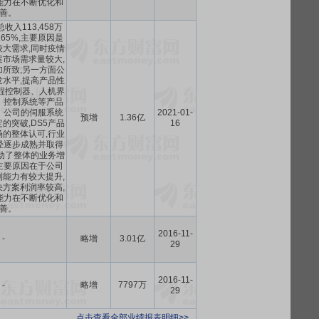
能力在不断优化和
善。
收入113,458万
.65%,主要原因是
大需求,同时疫情
市场需求量较大,
所致;另一方面公
水平,提高产品性
程控制器、人机界
、控制系统等产品
。公司的伺服系统
2021-01-
预增
1.36亿
的突破,DS5产品
16
的整体认可,行业
经逐步成熟并取得
动了整体的业务增
主要原因在于公司
能力有较大提升,
方案利润率较高,
能力在不断优化和
善。
2016-11-
-
略增
3.01亿
29
2016-11-
-
略增
7797万
29
点击查看全部业绩报表明细>>