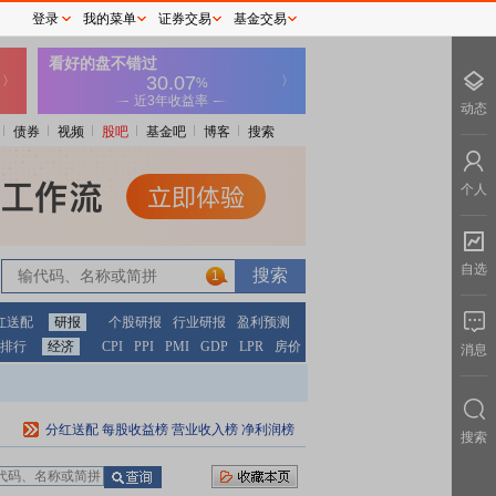
登录
我的菜单
证券交易
基金交易
动态
债券
视频
股吧
基金吧
博客
搜索
个人
自选
1
红送配
研报
个股研报
行业研报
盈利预测
排行
经济
CPI
PPI
PMI
GDP
LPR
房价
消息
分红送配
每股收益榜
营业收入榜
净利润榜
搜索