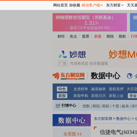
网站首页
加收藏
移动客户端
东方财富
天天
财经
焦点
股票
新股
期指
期权
行
数据中心
特色
龙虎榜单
融资融券
股权质押
大宗
新股
新股申购
新股日历
新股上会
资金
行情中心
指数
|
期指
|
期权
|
个股
|
板块
|
排
东方财富网
>
数据中心
>
信捷电气(6034
全景图