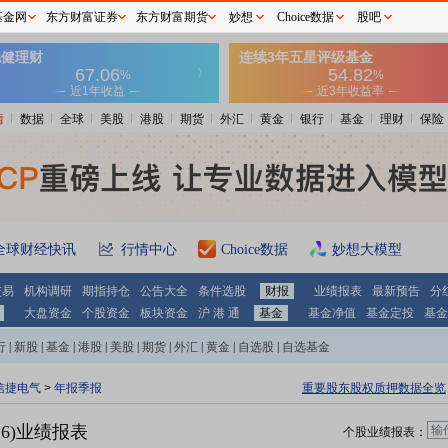
基金网
东方财富证券
东方财富期货
妙想
Choice数据
股吧
情
数据
全球
美股
港股
期货
外汇
黄金
银行
基金
理财
保险
全球财经快讯
行情中心
Choice数据
妙想大模型
交易
机构调研
期指持仓
公告大全
条件选股
财报
业绩报表
最新预告
分
大盘资金
个股资金
板块资金
沪 港 通
基金
基金净值
基金定投
基金
行
|
新股
|
基金
|
港股
|
美股
|
期货
|
外汇
|
黄金
|
自选股
|
自选基金
信捷电气
>
年报季报
重要股东股权质押数据全览
16)业绩报表
个股业绩报表：