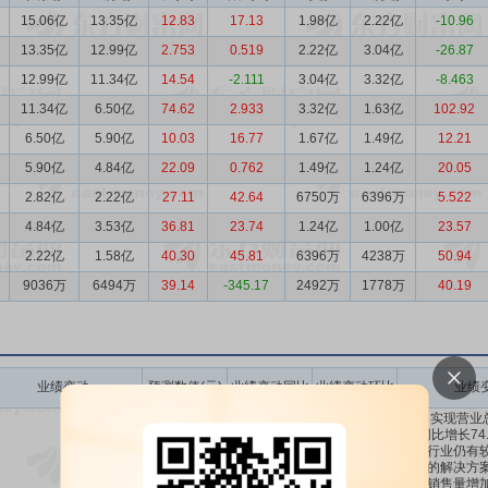
15.06亿
13.35亿
12.83
17.13
1.98亿
2.22亿
-10.96
13.35亿
12.99亿
2.753
0.519
2.22亿
3.04亿
-26.87
12.99亿
11.34亿
14.54
-2.111
3.04亿
3.32亿
-8.463
11.34亿
6.50亿
74.62
2.933
3.32亿
1.63亿
102.92
6.50亿
5.90亿
10.03
16.77
1.67亿
1.49亿
12.21
5.90亿
4.84亿
22.09
0.762
1.49亿
1.24亿
20.05
2.82亿
2.22亿
27.11
42.64
6750万
6396万
5.522
4.84亿
3.53亿
36.81
23.74
1.24亿
1.00亿
23.57
2.22亿
1.58亿
40.30
45.81
6396万
4238万
50.94
9036万
6494万
39.14
-345.17
2492万
1778万
40.19
业绩变动
预测数值(元)
业绩变动同比
业绩变动环比
业绩
公司实现营业总
元,同比增长74
下游行业仍有较
相关的解决方案
产品销售量增加