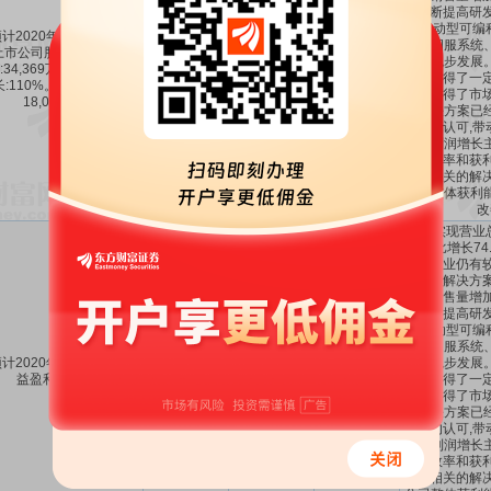
司不断提高研发
能,运动型可编
计2020年1-12月归属于
面、伺服系统
上市公司股东的净利润盈
获得稳步发展
:34,369万元,同比上年增
3.4369亿
110%
-5.81%
技术取得了一定
长:110%。同比上年增长
系列取得了市场
18,024万元。
的解决方案已
客户的认可,带
长。利润增长
经营效率和获利
疫情相关的解决
公司整体获利
改
公司实现营业总
元,同比增长74
下游行业仍有较
相关的解决方案
产品销售量增加
司不断提高研发
能,运动型可编
面、伺服系统
计2020年1-12月每股收
获得稳步发展
2.45
-
-4.11%
益盈利:2.45元。
技术取得了一定
系列取得了市场
的解决方案已
客户的认可,带
长。利润增长
经营效率和获利
疫情相关的解决