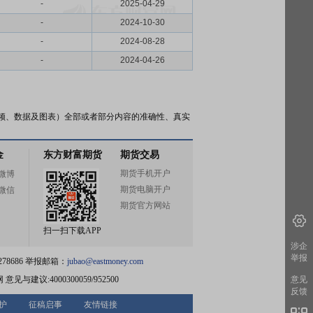
-
2025-04-29
-
2024-10-30
-
2024-08-28
-
2024-04-26
频、数据及图表）全部或者部分内容的准确性、真实
金
东方财富期货
期货交易
期货手机开户
微博
期货电脑开户
微信
期货官方网站
扫一扫下载APP
涉企
举报
78686 举报邮箱：
jubao@eastmoney.com
网
意见与建议:4000300059/952500
意见
反馈
护
征稿启事
友情链接