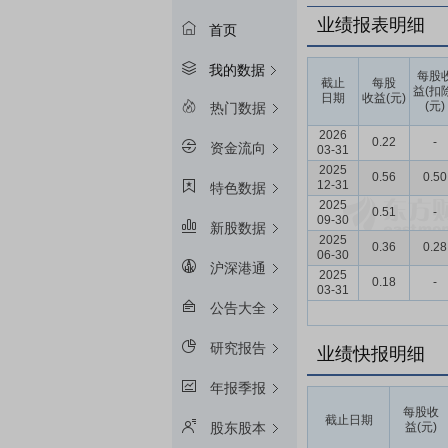
业绩报表明细
首页
我的数据
每股
截止
每股
益(扣
日期
收益(元)
(元)
热门数据
2026
0.22
-
资金流向
03-31
2025
0.56
0.50
12-31
特色数据
2025
0.51
-
09-30
新股数据
2025
0.36
0.28
06-30
沪深港通
2025
0.18
-
03-31
公告大全
研究报告
业绩快报明细
年报季报
每股收
截止日期
益(元)
股东股本