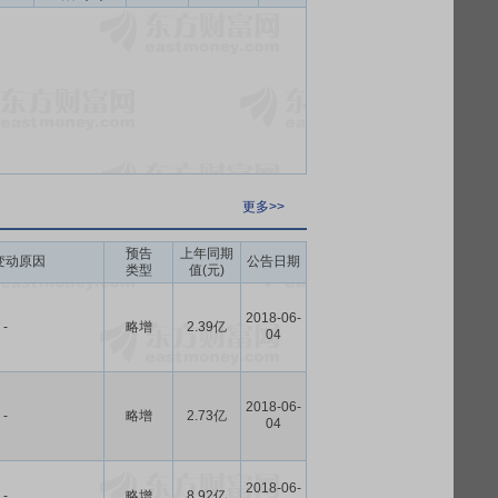
更多>>
预告
上年同期
变动原因
公告日期
类型
值(元)
2018-06-
-
略增
2.39亿
04
2018-06-
-
略增
2.73亿
04
2018-06-
-
略增
8.92亿