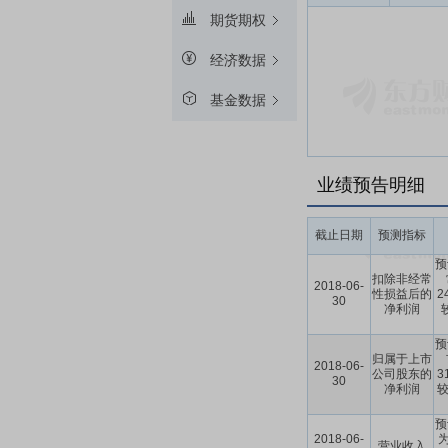
期货期权
经济数据
基金数据
业绩预告明细
截止日期
预测指标
预
扣除非经常
2018-06-
性损益后的
2
30
净利润
预
归属于上市
2018-06-
公司股东的
3
30
净利润
较
预
2018-06-
为
营业收入