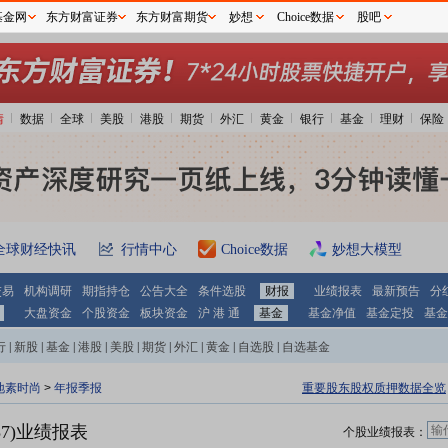
基金网
东方财富证券
东方财富期货
妙想
Choice数据
股吧
情
数据
全球
美股
港股
期货
外汇
黄金
银行
基金
理财
保险
全球财经快讯
行情中心
Choice数据
妙想大模型
交易
机构调研
期指持仓
公告大全
条件选股
财报
业绩报表
最新预告
分
大盘资金
个股资金
板块资金
沪 港 通
基金
基金净值
基金定投
基金
行
|
新股
|
基金
|
港股
|
美股
|
期货
|
外汇
|
黄金
|
自选股
|
自选基金
地素时尚
>
年报季报
重要股东股权质押数据全览
87)业绩报表
个股业绩报表：