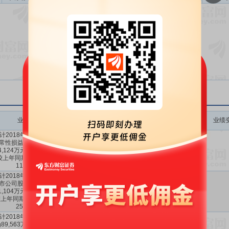
暂无数据
业绩变动
预测数值(元)
业绩变动同比
业绩变动环比
业绩
计2018年1-6月扣除非经
常性损益后的净利润为
2.4124亿～
0.79%
～
-30.94%
4,124万元至26,663万元,
2.6663亿
11.39%
～
-13.15%
较上年同期变动0.79%至
11.39%。
计2018年1-6月归属于上
市公司股东的净利润为
3.1104亿～
13.84%
～
11.34%
～
1,104万元至34,378万元,
3.4378亿
25.82%
33.59%
上年同期变动13.84%至
25.82%。
计2018年1-6月营业收入
89,563万元至98,991万
8.9563亿～
0.24%
～
-25.75%