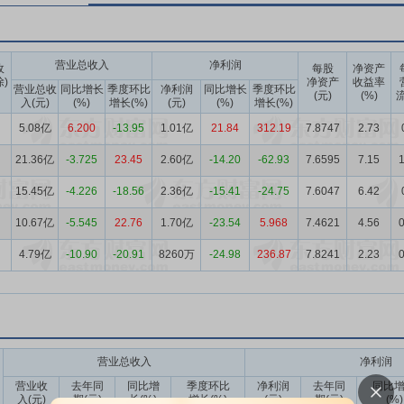
营业总收入
净利润
收
每股
净资产
除)
净资产
收益率
营业总收
同比增长
季度环比
净利润
同比增长
季度环比
(元)
(%)
流
入(元)
(%)
增长(%)
(元)
(%)
增长(%)
5.08亿
6.200
-13.95
1.01亿
21.84
312.19
7.8747
2.73
21.36亿
-3.725
23.45
2.60亿
-14.20
-62.93
7.6595
7.15
1
15.45亿
-4.226
-18.56
2.36亿
-15.41
-24.75
7.6047
6.42
10.67亿
-5.545
22.76
1.70亿
-23.54
5.968
7.4621
4.56
0
4.79亿
-10.90
-20.91
8260万
-24.98
236.87
7.8241
2.23
0
营业总收入
净利润
营业收
去年同
同比增
季度环比
净利润
去年同
同比
入(元)
期(元)
长(%)
增长(%)
(元)
期(元)
(%)