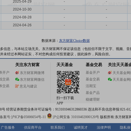
2025-04-29
-
-
2024-10-30
-
-
2024-08-28
-
-
2024-04-26
-
-
数据来源：
东方财富Choice数据
多信息，与本站立场无关。东方财富网不保证该信息（包括但不限于文字、视频、音
并未经过本网站证实，不对您构成任何投资建议，据此操作，风险自担。
关注东方财富
天天基金
基金交易
关注天天基
券开户
基金开户
东方财富网微博
天天基金网
线交易
基金交易
东方财富网微信
天天基金网
券交易
活期宝
意见与建议
基金产品
扫一扫下载
稳健理财
APP
 经营证券期货业务许可证编号：913101046312860336 违法和不良信息举报:021-612
案号:沪ICP备05006054号-11
沪公网安备 31010402000120号
版权所有:东方财富
广告服务
供应商平台
联系我们
诚聘英才
法律声明
隐私保