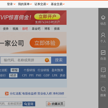
登录
我的菜单
证券交易
基金交易
动态
债券
视频
股吧
基金吧
博客
搜索
个人
自选
0
红送配
研报
个股研报
行业研报
盈利预测
排行
经济
CPI
PPI
PMI
GDP
LPR
房价
消息
分红送配
每股收益榜
营业收入榜
净利润榜
搜索