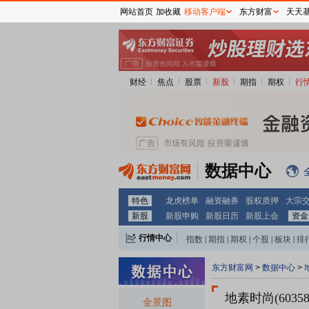
网站首页
加收藏
移动客户端
东方财富
天天
财经
焦点
股票
新股
期指
期权
行
数据中心
特色
龙虎榜单
融资融券
股权质押
大宗
新股
新股申购
新股日历
新股上会
资金
行情中心
指数
|
期指
|
期权
|
个股
|
板块
|
排
东方财富网
>
数据中心
>
地素时尚(6035
全景图