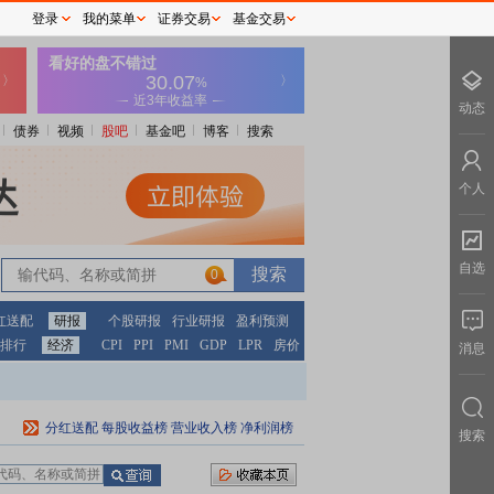
登录
我的菜单
证券交易
基金交易
动态
债券
视频
股吧
基金吧
博客
搜索
个人
自选
0
红送配
研报
个股研报
行业研报
盈利预测
排行
经济
CPI
PPI
PMI
GDP
LPR
房价
消息
分红送配
每股收益榜
营业收入榜
净利润榜
搜索