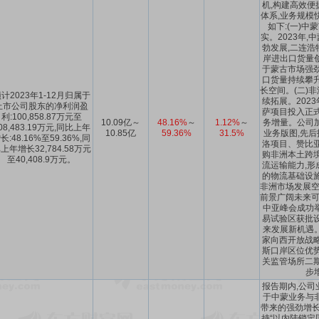
机,构建高效便
体系,业务规模
如下:(一)中
实。2023年,
勃发展,二连浩
岸进出口货量
于蒙古市场强劲
口货量持续攀升
长空间。(二)
计2023年1-12月归属于
续拓展。2023
上市公司股东的净利润盈
萨项目投入正式
利:100,858.87万元至
10.09亿～
48.16%
～
1.12%
～
务增量。公司
08,483.19万元,同比上年
10.85亿
59.36%
31.5%
业务版图,先后
长:48.16%至59.36%,同
洛项目、赞比亚
上年增长32,784.58万元
购非洲本土跨境
至40,408.9万元。
流运输能力,形
的物流基础设施
非洲市场发展空
前景广阔未来可期
中亚峰会成功
易试验区获批设
来发展新机遇
家向西开放战略
斯口岸区位优势
关监管场所二期
步
报告期内,公司
于中蒙业务与
带来的强劲增长
持“以内陆锁定