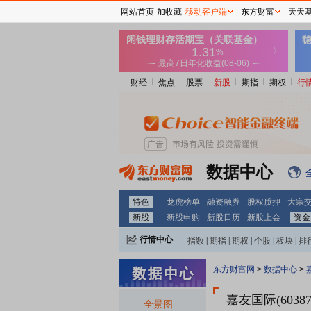
网站首页
加收藏
移动客户端
东方财富
天天
财经
焦点
股票
新股
期指
期权
行
数据中心
特色
龙虎榜单
融资融券
股权质押
大宗
新股
新股申购
新股日历
新股上会
资金
行情中心
指数
|
期指
|
期权
|
个股
|
板块
|
排
东方财富网
>
数据中心
>
嘉友国际(6038
全景图