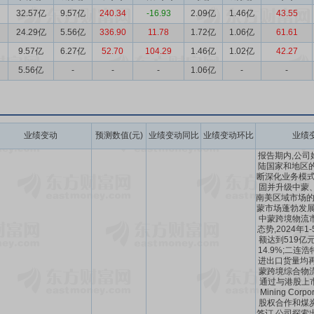
32.57亿
9.57亿
240.34
-16.93
2.09亿
1.46亿
43.55
24.29亿
5.56亿
336.90
11.78
1.72亿
1.06亿
61.61
9.57亿
6.27亿
52.70
104.29
1.46亿
1.02亿
42.27
5.56亿
-
-
-
1.06亿
-
-
业绩变动
预测数值(元)
业绩变动同比
业绩变动环比
业绩
报告期内,公司
陆国家和地区的
断深化业务模式
固并升级中蒙
南美区域市场的
蒙市场蓬勃发展。
中蒙跨境物流
态势,2024年
额达到519亿
14.9%;二连
进出口货量均再
蒙跨境综合物
通过与港股上市公
Mining Cor
股权合作和煤
签订,公司探索