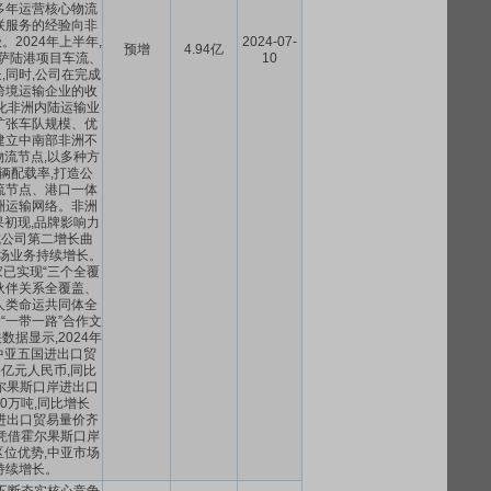
多年运营核心物流
联服务的经验向非
2024年上半年,
2024-07-
预增
4.94亿
卡萨陆港项目车流、
10
,同时,公司在完成
跨境运输企业的收
化非洲内陆运输业
扩张车队规模、优
建立中南部非洲不
流节点,以多种方
辆配载率,打造公
流节点、港口一体
洲运输网络。非洲
初现,品牌影响力
成公司第二增长曲
市场业务持续增长。
已实现“三个全覆
略伙伴关系全覆盖、
人类命运共同体全
“一带一路”合作文
据显示,2024年
与中亚五国进出口贸
96亿元人民币,同比
霍尔果斯口岸进出口
00万吨,同比增长
进出口贸易量价齐
凭借霍尔果斯口岸
位优势,中亚市场
持续增长。