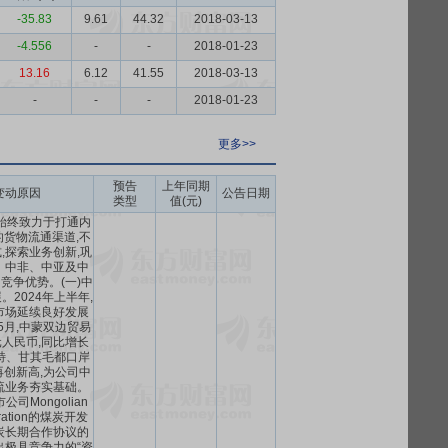
-35.83
9.61
44.32
2018-03-13
-4.556
-
-
2018-01-23
13.16
6.12
41.55
2018-03-13
-
-
-
2018-01-23
更多>>
预告
上年同期
变动原因
公告日期
类型
值(元)
始终致力于打通内
货物流通渠道,不
,探索业务创新,巩
、中非、中亚及中
竞争优势。(一)中
2024年上半年,
市场延续良好发展
1-5月,中蒙双边贸易
元人民币,同比增长
浩特、甘其毛都口岸
创新高,为公司中
流业务夯实基础。
司Mongolian
poration的煤炭开发
炭长期合作协议的
出极具竞争力的“资