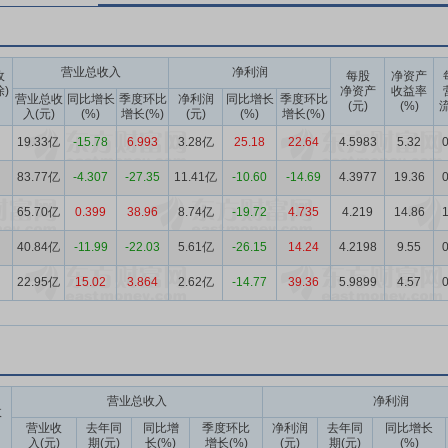
营业总收入
净利润
收
每股
净资产
除)
净资产
收益率
营业总收
同比增长
季度环比
净利润
同比增长
季度环比
(元)
(%)
流
入(元)
(%)
增长(%)
(元)
(%)
增长(%)
19.33亿
-15.78
6.993
3.28亿
25.18
22.64
4.5983
5.32
0
83.77亿
-4.307
-27.35
11.41亿
-10.60
-14.69
4.3977
19.36
0
65.70亿
0.399
38.96
8.74亿
-19.72
4.735
4.219
14.86
1
40.84亿
-11.99
-22.03
5.61亿
-26.15
14.24
4.2198
9.55
0
22.95亿
15.02
3.864
2.62亿
-14.77
39.36
5.9899
4.57
0
营业总收入
净利润
收
营业收
去年同
同比增
季度环比
净利润
去年同
同比增长
入(元)
期(元)
长(%)
增长(%)
(元)
期(元)
(%)