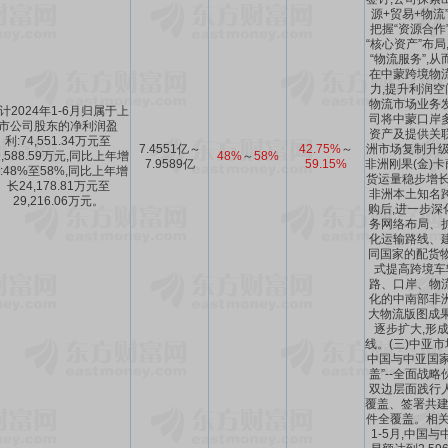
源+贸易+物流
把握“资源合作
“核心资产”布局
“物流服务”,
在中蒙跨境物
力,提升利润空
物流市场业务
计2024年1-6月归属于上
司将中蒙口岸
市公司股东的净利润盈
资产及提供关
利:74,551.34万元至
7.4551亿～
42.75%
～
洲市场复制升级。
9,588.59万元,同比上年增
48%
～
58%
7.9589亿
59.15%
非洲刚果(金)
:48%至58%,同比上年增
货运量稳步增长
长24,178.81万元至
非洲本土知名
29,216.06万元。
购后,进一步深
务网络布局、
化运输路线、
同国家的配货物
式提高跨境车
路、口岸、物
化的中南部非
大物流版图成果
逐步扩大,形
线。(三)中亚
中国与中亚国家
盖”--全面战
双边层面践行
覆盖、签署共建
件全覆盖。相关数
1-5月,中国