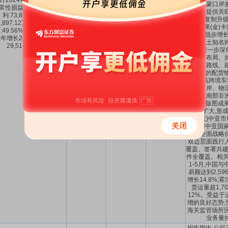
计2024年1-6月扣除非经
司将中蒙口岸
常性损益后的净利润盈
资产及提供关
利:73,859.87万元至
7.386亿～
49.56%
～
41.56%
～
洲市场复制升级。
8,897.12万元,同比上年增
7.8897亿
59.76%
58.03%
非洲刚果(金)
:49.56%至59.76%,同比
货运量稳步增长
年增长24,474.68万元至
非洲本土知名
29,511.93万元。
购后,进一步深
务网络布局、
化运输路线、
同国家的配货物
式提高跨境车
路、口岸、物
化的中南部非
大物流版图成果
逐步扩大,形
线。(三)中亚
中国与中亚国家
盖”--全面战
双边层面践行
覆盖、签署共建
件全覆盖。相关数
1-5月,中国
易额达到2,5
增长14.8%;
货运量超1,7
12%。受益于
增的良好态势,
海关监管场所区
业务量