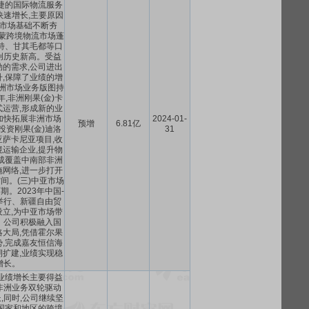
捷的国际物流服务
快速增长,主要原因
蒙市场基础不断夯
中蒙跨境物流市场蓬
特、甘其毛都等口
创历史新高。受益
的需求,公司进出
,保障了业绩的增
非洲市场业务版图持
年,非洲刚果(金)卡
运营,形成新的业
加快拓展非洲市场
2024-01-
预增
6.81亿
投资刚果(金)迪洛
31
萨卡尼亚项目,收
运输企业,提升物
成覆盖中南部非洲
网络,进一步打开
间。(三)中亚市场
。2023年中国-
举行、新疆自由贸
立,为中亚市场带
。公司积极融入国
大局,凭借霍尔果
,完成嘉友恒信海
扩建,业绩实现稳
增长。
业绩增长主要得益
非洲业务双轮驱动
,同时,公司继续坚
国家和地区的跨境