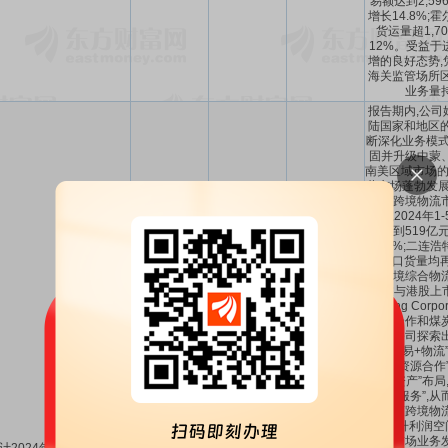
易额达到2,5
增长14.8%;
货运量超1,7
12%。受益于
增的良好态势,
海关监管场所区
业务量
报告期内,公司
陆国家和地区的
断深化业务模式
固并升级中蒙
南美区域市场的
蒙市场蓬勃发展。
中蒙跨境物流
态势,2024年
额达到519亿
14.9%;二连
进出口货量均再
蒙跨境综合物
通过与港股上市公
Mining Cor
股权合作和煤
签订,公司探索
源+贸易+物流
把握“资源合作
“核心资产”布局
“物流服务”,
在中蒙跨境物
力,提升利润空
物流市场业务