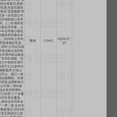
”的业务模式,有效
”机遇,凭借完善的
,驱动“贸易规模”和
从而进一步巩固公司
流市场的核心竞争
间。(二)非洲跨境
发展拉开序幕。公
多年运营核心物流
联服务的经验向非
2024年上半年,
2024-07-
预增
5.04亿
卡萨陆港项目车流、
10
,同时,公司在完成
跨境运输企业的收
化非洲内陆运输业
扩张车队规模、优
建立中南部非洲不
流节点,以多种方
辆配载率,打造公
流节点、港口一体
洲运输网络。非洲
初现,品牌影响力
成公司第二增长曲
市场业务持续增长。
已实现“三个全覆
略伙伴关系全覆盖、
人类命运共同体全
“一带一路”合作文
据显示,2024年
与中亚五国进出口贸