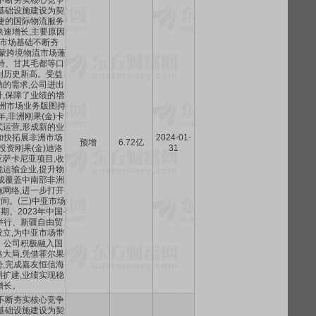
不断夯实核心竞争
基础设施建设为契
捷的国际物流服务
快速增长,主要原因
蒙市场基础不断夯
中蒙跨境物流市场蓬
特、甘其毛都等口
创历史新高。受益
的需求,公司进出
,保障了业绩的增
非洲市场业务版图持
年,非洲刚果(金)卡
运营,形成新的业
加快拓展非洲市场
2024-01-
预增
6.72亿
投资刚果(金)迪洛
31
萨卡尼亚项目,收
运输企业,提升物
成覆盖中南部非洲
网络,进一步打开
间。(三)中亚市场
。2023年中国-
举行、新疆自由贸
立,为中亚市场带
。公司积极融入国
大局,凭借霍尔果
,完成嘉友恒信海
扩建,业绩实现稳
增长。
不断夯实核心竞争
基础设施建设为契