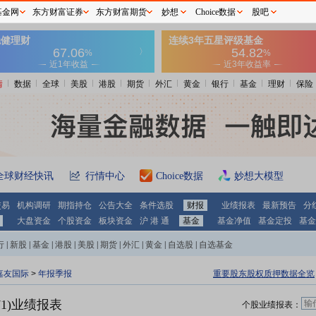
基金网
东方财富证券
东方财富期货
妙想
Choice数据
股吧
情
数据
全球
美股
港股
期货
外汇
黄金
银行
基金
理财
保险
全球财经快讯
行情中心
Choice数据
妙想大模型
交易
机构调研
期指持仓
公告大全
条件选股
财报
业绩报表
最新预告
分
大盘资金
个股资金
板块资金
沪 港 通
基金
基金净值
基金定投
基金
行
|
新股
|
基金
|
港股
|
美股
|
期货
|
外汇
|
黄金
|
自选股
|
自选基金
嘉友国际
>
年报季报
重要股东股权质押数据全览
71)业绩报表
个股业绩报表：