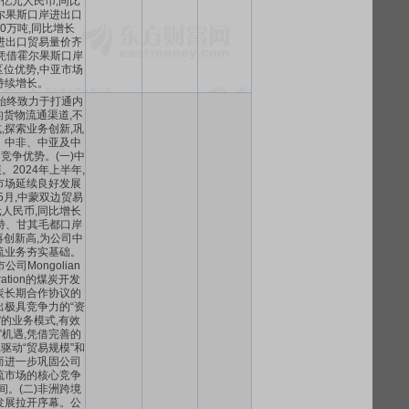
96亿元人民币,同比
霍尔果斯口岸进出口
00万吨,同比增长
进出口贸易量价齐
凭借霍尔果斯口岸
位优势,中亚市场
持续增长。
始终致力于打通内
货物流通渠道,不
,探索业务创新,巩
、中非、中亚及中
竞争优势。(一)中
2024年上半年,
市场延续良好发展
1-5月,中蒙双边贸易
元人民币,同比增长
浩特、甘其毛都口岸
创新高,为公司中
流业务夯实基础。
司Mongolian
poration的煤炭开发
炭长期合作协议的
出极具竞争力的“资
”的业务模式,有效
”机遇,凭借完善的
,驱动“贸易规模”和
从而进一步巩固公司
流市场的核心竞争
间。(二)非洲跨境
发展拉开序幕。公