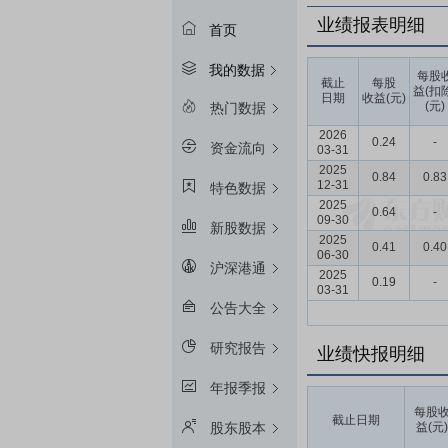
业绩报表明细
首页
我的数据
每股
截止
每股
益(扣
日期
收益(元)
(元)
热门数据
2026
0.24
-
资金流向
03-31
2025
0.84
0.83
12-31
特色数据
2025
0.64
-
09-30
新股数据
2025
0.41
0.40
06-30
沪深港通
2025
0.19
-
03-31
公告大全
研究报告
业绩快报明细
年报季报
每股
截止日期
益(元)
股东股本