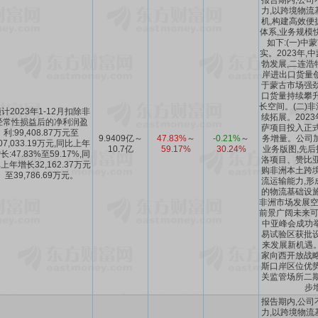
报告期内,公司
力,以跨境物流
机,构建高效便
体系,业务规模
如下:(一)中
实。2023年,
勃发展,二连浩
岸进出口货量
于蒙古市场强劲
口货量持续攀升
长空间。(二)
计2023年1-12月扣除非
续拓展。2023
经常性损益后的净利润盈
萨项目投入正式
利:99,408.87万元至
9.9409亿～
47.83%
～
-0.21%
～
务增量。公司
07,033.19万元,同比上年
10.7亿
59.17%
30.24%
业务版图,先后
长:47.83%至59.17%,同
洛项目、赞比亚
上年增长32,162.37万元
购非洲本土跨境
至39,786.69万元。
流运输能力,形
的物流基础设施
非洲市场发展空
前景广阔未来可期
中亚峰会成功
易试验区获批设
来发展新机遇
家向西开放战略
斯口岸区位优势
关监管场所二期
步
报告期内,公司
力,以跨境物流