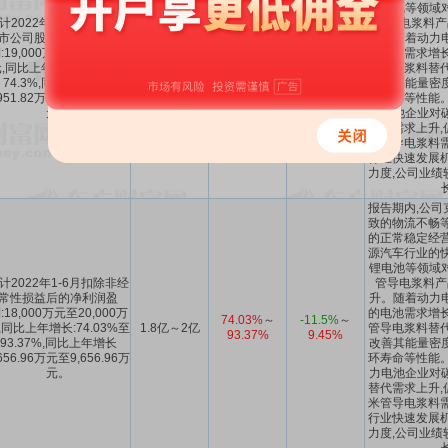
锂电池等领域
计2022年1-6月归属于上
管导电浆料产
市公司股东的净利润盈
升。随着动力
:19,000万元至21,000万
的电池需求增长
57.7%
～
-9.92%
～
,同比上年增长:57.7%至
1.9亿～2.1亿
管导电浆料替代
74.3%
10.09%
74.3%,同比上年增长
改善其能量密
,951.82万元至8,951.82万
环寿命等性能。
元。
力电池企业对
替代需求上升,
米管导电浆料需
行业快速发展机
力度,公司业绩
报告期内,公司
致的物流不畅等
的正常稳定经营
源汽车行业的快
锂电池等领域
计2022年1-6月扣除非经
管导电浆料产
常性损益后的净利润盈
升。随着动力
:18,000万元至20,000万
的电池需求增长
74.03%
～
-11.5%
～
,同比上年增长:74.03%至
1.8亿～2亿
管导电浆料替代
93.37%
9.45%
93.37%,同比上年增长
改善其能量密
,656.96万元至9,656.96万
环寿命等性能。
元。
力电池企业对
替代需求上升,
米管导电浆料需
行业快速发展机
力度,公司业绩