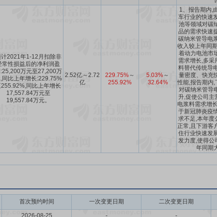
1、报告期内,
车行业的快速发
池等领域对碳
品的需求快速提
碳纳米管导电浆
收入较上年同期
着动力电池市
计2021年1-12月扣除非
需求增长,多采
经常性损益后的净利润盈
料替代传统导电
:25,200万元至27,200万
2.52亿～2.72
229.75%
～
5.03%
～
量密度、快充
,同比上年增长:229.75%
亿
255.92%
32.64%
性能,报告期内
255.92%,同比上年增长
对碳纳米管导
17,557.84万元至
升,促使公司主
19,557.84万元。
电浆料需求增长
于新冠肺炎疫情
求不足,本年度
正常,且下游客
住行业快速发展
发力度,使得公
年同期
首次预约时间
一次变更日期
二次变更日期
2026-08-25
-
-