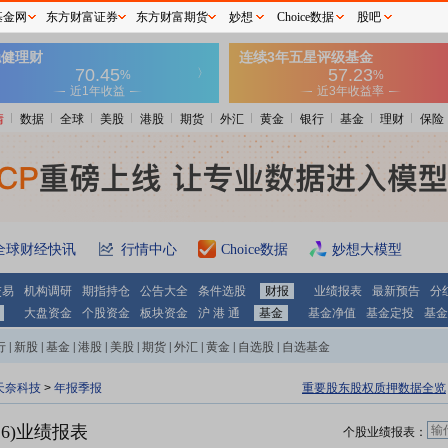
基金网
东方财富证券
东方财富期货
妙想
Choice数据
股吧
情
数据
全球
美股
港股
期货
外汇
黄金
银行
基金
理财
保险
全球财经快讯
行情中心
Choice数据
妙想大模型
交易
机构调研
期指持仓
公告大全
条件选股
财报
业绩报表
最新预告
分
大盘资金
个股资金
板块资金
沪 港 通
基金
基金净值
基金定投
基金
行
|
新股
|
基金
|
港股
|
美股
|
期货
|
外汇
|
黄金
|
自选股
|
自选基金
天奈科技
>
年报季报
重要股东股权质押数据全览
16)业绩报表
个股业绩报表：