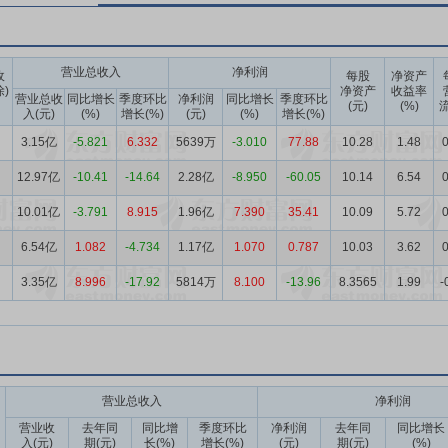
营业总收入
净利润
收
每股
净资产
除)
净资产
收益率
营业总收
同比增长
季度环比
净利润
同比增长
季度环比
(元)
(%)
流
入(元)
(%)
增长(%)
(元)
(%)
增长(%)
3.15亿
-5.821
6.332
5639万
-3.010
77.88
10.28
1.48
12.97亿
-10.41
-14.64
2.28亿
-8.950
-60.05
10.14
6.54
0
10.01亿
-3.791
8.915
1.96亿
7.390
35.41
10.09
5.72
0
6.54亿
1.082
-4.734
1.17亿
1.070
0.787
10.03
3.62
3.35亿
8.996
-17.92
5814万
8.100
-13.96
8.3565
1.99
-
营业总收入
净利润
营业收
去年同
同比增
季度环比
净利润
去年同
同比增长
入(元)
期(元)
长(%)
增长(%)
(元)
期(元)
(%)