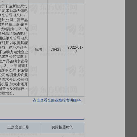
长。
由于下游新能源汽
展,带动动力锂电
纳米管导电浆料产
升,公司主营产品
料销量上涨,销售
大幅增加。2、随
场对高品质的电池
用碳纳米管导电浆
剂,用以改善其能
快放、循环寿命等
2022-01-
预增
7642万
,下游动力电池企业
13
电浆料替代需求上
营产品碳纳米管导
。3、上年同期由
影响,公司下游需
公司各项业务恢复
户需求强劲,公司抓
机遇,加大市场开
司营收及利润较上
大幅增长。
点击查看全部业绩报表明细>>
三次变更日期
实际披露时间
-
-