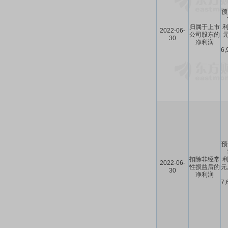
预
归属于上市
利
2022-06-
公司股东的
元
30
净利润
6
预
扣除非经常
利
2022-06-
性损益后的
元
30
净利润
7