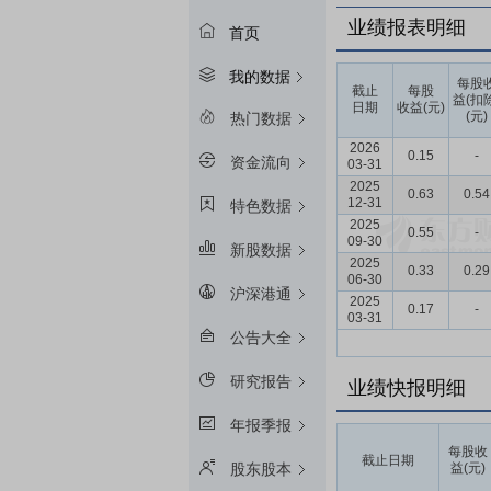
业绩报表明细
首页
我的数据
每股
截止
每股
益(扣
日期
收益(元)
(元)
热门数据
2026
0.15
-
资金流向
03-31
2025
0.63
0.54
12-31
特色数据
2025
0.55
-
09-30
新股数据
2025
0.33
0.29
06-30
沪深港通
2025
0.17
-
03-31
公告大全
研究报告
业绩快报明细
年报季报
每股收
截止日期
益(元)
股东股本