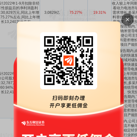
计2022年1-9月扣除非经
收入较上年同期
常性损益后的净利润盈利
着动力电池市
:30,829万元,同比上年增
3.0829亿
75.27%
19.31%
需求增长,多采
:75.27%左右,同比上年增
料替代传统导电
长13,240万元左右。
量密度、快充
性能,报告期内
对碳纳米管导
升,促使公司主
电浆料需求增长
投项目产能
1、报告期内,
车行业的快速发
池等领域对碳
品的需求快速提
碳纳米管导电浆
计2022年1-9月归属于上
收入较上年同期
市公司股东的净利润盈利
着动力电池市
:32,787万元,同比上年增
3.2787亿
60.94%
18.7%
需求增长,多采
:60.94%左右,同比上年增
料替代传统导电
长12,415万元左右。
量密度、快充
性能,报告期内
对碳纳米管导
升,促使公司主
电浆料需求增长
投项目产能
报告期内,公司
致的物流不畅等
的正常稳定经营
源汽车行业的快