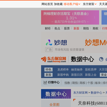
网站首页
加收藏
移动客户端
东方财富
天天
财经
焦点
股票
新股
期指
期权
行
数据中心
特色
龙虎榜单
融资融券
股权质押
大宗
新股
新股申购
新股日历
新股上会
资金
行情中心
指数
|
期指
|
期权
|
个股
|
板块
|
排
东方财富网
>
数据中心
>
天奈科技(6881
全景图