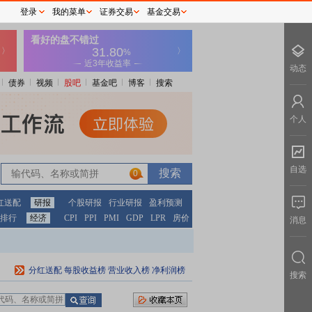
登录
我的菜单
证券交易
基金交易
动态
债券
视频
股吧
基金吧
博客
搜索
个人
自选
0
红送配
研报
个股研报
行业研报
盈利预测
排行
经济
CPI
PPI
PMI
GDP
LPR
房价
消息
分红送配
每股收益榜
营业收入榜
净利润榜
搜索