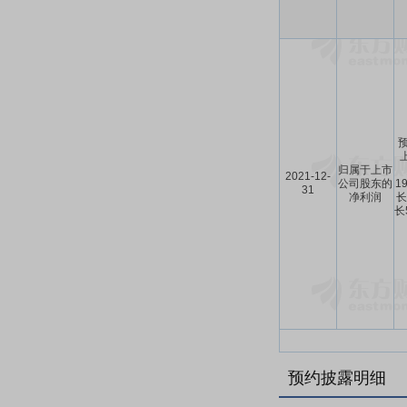
预
归属于上市
2021-12-
公司股东的
1
31
净利润
长
长
预约披露明细