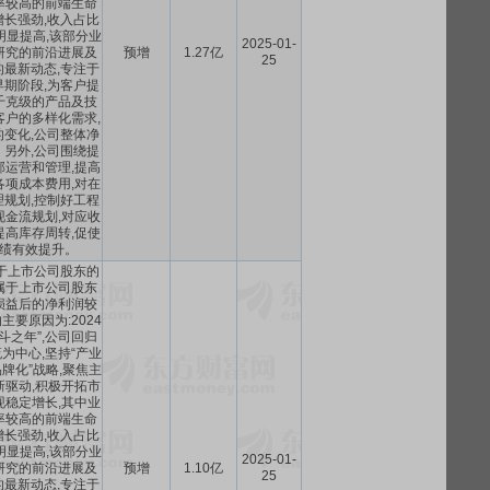
率较高的前端生命
长强劲,收入占比
明显提高,该部分业
2025-01-
研究的前沿进展及
预增
1.27亿
25
最新动态,专注于
期阶段,为客户提
千克级的产品及技
客户的多样化需求,
变化,公司整体净
另外,公司围绕提
部运营和管理,提高
各项成本费用,对在
规划,控制好工程
现金流规划,对应收
提高库存周转,促使
绩有效提升。
于上市公司股东的
属于上市公司股东
损益后的净利润较
要原因为:2024
斗之年”,公司回归
为中心,坚持“产业
牌化”战略,聚焦主
新驱动,积极开拓市
现稳定增长,其中业
率较高的前端生命
长强劲,收入占比
明显提高,该部分业
2025-01-
研究的前沿进展及
预增
1.10亿
25
最新动态,专注于