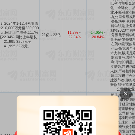
以利润和现金流
化、全球化、品
业,不断强化创
场,公司业绩实
务板块中毛利
计2024年1-12月营业收
科学试剂业务增
:210,000万元至230,000
相较2023年有
元,同比上年增长:11.7%
11.7%
～
-14.65%
～
21亿～23亿
务聚焦于科学
至22.34%,同比上年增长
22.34%
20.84%
新药研发领域的
21,995.32万元至
在药物发现的早
41,995.32万元。
供从毫克级至
术支持,以满足
随着业务结构的
利润增长明显。
质增效,精进内
人效,严格控制
建工程进行合理
建设节奏,做好
账款加强管理,
公司经营业
报告期内,归属
净利润以及归
扣除非经常性
上年同期增长的主
年是公司的“奋
以利润和现金流
化、全球化、品
业,不断强化创
场,公司业绩实