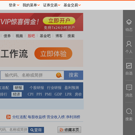
登录
我的菜单
证券交易
基金交易
动态
债券
视频
股吧
基金吧
博客
搜索
个人
自选
0
红送配
研报
个股研报
行业研报
盈利预测
排行
经济
CPI
PPI
PMI
GDP
LPR
房价
消息
分红送配
每股收益榜
营业收入榜
净利润榜
搜索