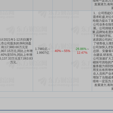
绩有一定压力,
发展潜力,有
1、公司所处C
需求旺盛,对公
给能力提出了新
公司业务在报
展。公司持续
量,品牌知名度
了市场的开拓。
计2021年1-12月归属于
述原因公司的订
上市公司股东的净利润盈
了销售收入增加
利:17,980.66万元至
公司加快人才队
1.7981亿～
-26.86%
～
9,907.15万元,同比上年增
40%
～
55%
总部、安徽省
1.9907亿
12.47%
:40%至55%,同比上年增
台建设,研发投
5,137.33万元至7,063.83
公司加速扩大
万元。
砌块可供给的产
服务能力得到快
用支出有所增长
在人员和产业
增加了当期成本
绩有一定压力,
发展潜力,有