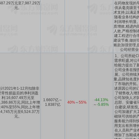
,487.29万元至7,987.29万
在药物发现的早
元。
供从毫克级至
术支持,以满足
随着业务结构的
利润增长明显。
质增效,精进内
人效,严格控制
建工程进行合理
建设节奏,做好
账款加强管理,
公司经营业
1、公司所处C
需求旺盛,对公
给能力提出了新
公司业务在报
展。公司持续
量,品牌知名度
了市场的开拓。
计2021年1-12月扣除非
述原因公司的订
经常性损益后的净利润盈
了销售收入增加
利:16,607.49万元至
公司加快人才队
1.6607亿～
-44.13%
8,386.86万元,同比上年增
40%
～
55%
总部、安徽省
1.8387亿
～
-5.85%
:40%至55%,同比上年增
台建设,研发投
4,745万元至6,524.37万
公司加速扩大
元。
砌块可供给的产
服务能力得到快
用支出有所增长
在人员和产业
增加了当期成本