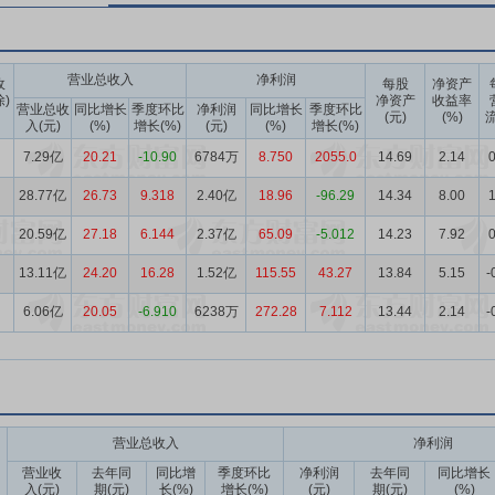
营业总收入
净利润
收
每股
净资产
除)
净资产
收益率
营业总收
同比增长
季度环比
净利润
同比增长
季度环比
(元)
(%)
流
入(元)
(%)
增长(%)
(元)
(%)
增长(%)
7.29亿
20.21
-10.90
6784万
8.750
2055.0
14.69
2.14
0
28.77亿
26.73
9.318
2.40亿
18.96
-96.29
14.34
8.00
1
20.59亿
27.18
6.144
2.37亿
65.09
-5.012
14.23
7.92
0
13.11亿
24.20
16.28
1.52亿
115.55
43.27
13.84
5.15
-
6.06亿
20.05
-6.910
6238万
272.28
7.112
13.44
2.14
-
营业总收入
净利润
营业收
去年同
同比增
季度环比
净利润
去年同
同比增长
入(元)
期(元)
长(%)
增长(%)
(元)
期(元)
(%)