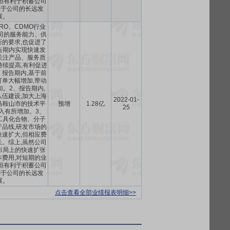
但有利于积蓄公司
利于公司的长远发
展。
RO、CDMO行业
司的服务能力、供
的要求,也促进了
告期内实现快速发
关注产品、服务质
持续提高,有利促进
报告期内,基于前
单大幅增加,带动
。2、报告期内,
伍建设,加大上海
2022-01-
马鞍山市的技术平
预增
1.28亿
25
入有所增加。3、
工具化合物、分子
品线,研发市场的
速扩大,但相应费
。综上,虽然公司
布局上的快速扩张
费用,对短期的业
但有利于积蓄公司
利于公司的长远发
展。
点击查看全部业绩报表明细>>