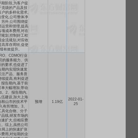
期阶段,为客户提
千克级的产品及技
客户的多样化需求,
变化,公司整体净
另外,公司围绕提
部运营和管理,提高
各项成本费用,对在
规划,控制好工程
现金流规划,对应收
提高库存周转,促使
绩有效提升。
RO、CDMO行业
司的服务能力、供
的要求,也促进了
告期内实现快速发
关注产品、服务质
持续提高,有利促进
报告期内,基于前
单大幅增加,带动
。2、报告期内,
伍建设,加大上海
2022-01-
马鞍山市的技术平
预增
1.19亿
25
入有所增加。3、
工具化合物、分子
品线,研发市场的
速扩大,但相应费
。综上,虽然公司
布局上的快速扩张
费用,对短期的业