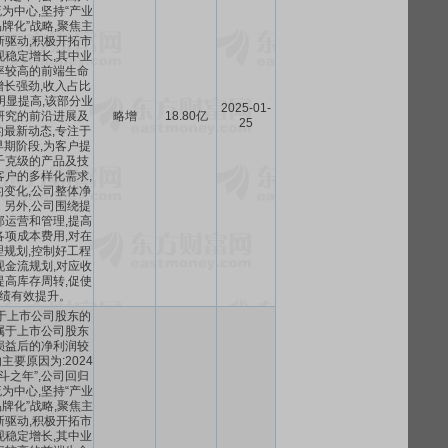
为中心,坚持“产业
牌化”战略,聚焦主
新驱动,积极开拓市
现稳定增长,其中业
率较高的前端生命
长强劲,收入占比
明显提高,该部分业
2025-01-
研究的前沿进展及
略增
18.80亿
25
最新动态,专注于
期阶段,为客户提
千克级的产品及技
客户的多样化需求,
变化,公司整体净
另外,公司围绕提
部运营和管理,提高
各项成本费用,对在
规划,控制好工程
现金流规划,对应收
提高库存周转,促使
绩有效提升。
于上市公司股东的
属于上市公司股东
损益后的净利润较
要原因为:2024
斗之年”,公司回归
为中心,坚持“产业
牌化”战略,聚焦主
新驱动,积极开拓市
现稳定增长,其中业