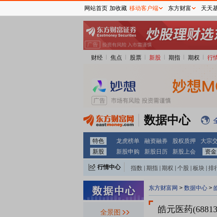
网站首页
加收藏
移动客户端
东方财富
天天
财经
焦点
股票
新股
期指
期权
行
数据中心
特色
龙虎榜单
融资融券
股权质押
大宗
新股
新股申购
新股日历
新股上会
资金
行情中心
指数
|
期指
|
期权
|
个股
|
板块
|
排
东方财富网
>
数据中心
>
皓元医药(6881
全景图