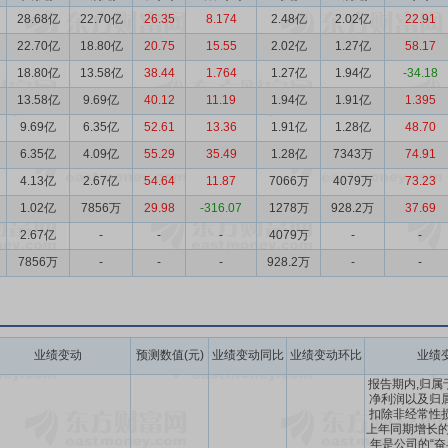
28.68亿
22.70亿
26.35
8.174
2.48亿
2.02亿
22.91
22.70亿
18.80亿
20.75
15.55
2.02亿
1.27亿
58.17
18.80亿
13.58亿
38.44
1.764
1.27亿
1.94亿
-34.18
13.58亿
9.69亿
40.12
11.19
1.94亿
1.91亿
1.395
9.69亿
6.35亿
52.61
13.36
1.91亿
1.28亿
48.70
6.35亿
4.09亿
55.29
35.49
1.28亿
7343万
74.91
4.13亿
2.67亿
54.64
11.87
7066万
4079万
73.23
1.02亿
7856万
29.98
-316.07
1278万
928.2万
37.69
2.67亿
-
-
-
4079万
-
-
7856万
-
-
-
928.2万
-
-
业绩变动
预测数值(元)
业绩变动同比
业绩变动环比
业绩
报告期内,归属
净利润以及归
扣除非经常性
上年同期增长的主
年是公司的“奋