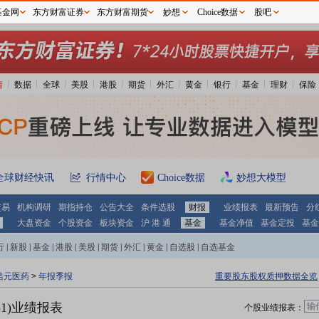
基金网
东方财富证券
东方财富期货
妙想
Choice数据
股吧
情
数据
全球
美股
港股
期货
外汇
黄金
银行
基金
理财
保险
全球财经快讯
行情中心
Choice数据
妙想大模型
交易
机构调研
期指持仓
公告大全
条件选股
财报
业绩报表
最新预告
分
大盘资金
个股资金
板块资金
沪 港 通
基金
基金净值
基金定投
基金
行
|
新股
|
基金
|
港股
|
美股
|
期货
|
外汇
|
黄金
|
自选股
|
自选基金
皓元医药
>
年报季报
重要股东股权质押数据全览
31)业绩报表
个股业绩报表：