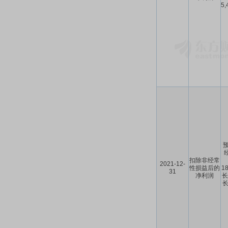
5
预
扣除非经常
2021-12-
性损益后的
1
31
净利润
长
长