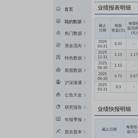
业绩报表明细
首页
我的数据
每股
截止
每股
益(扣
日期
收益(元)
(元)
热门数据
2026
0.32
-
资金流向
03-31
2025
1.13
1.17
12-31
特色数据
2025
1.12
-
09-30
新股数据
2025
0.72
0.67
06-30
沪深港通
2025
0.3
-
03-31
公告大全
研究报告
业绩快报明细
年报季报
每股收
截止日期
益(元)
股东股本