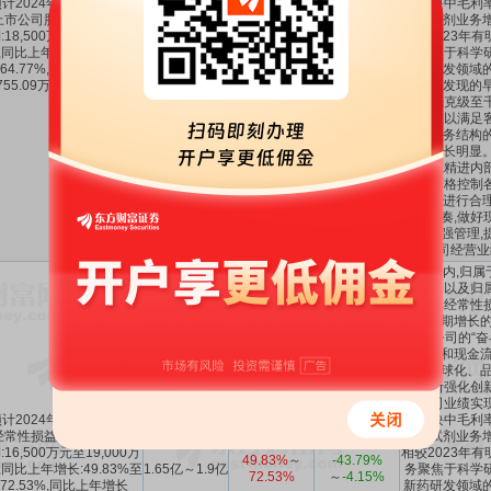
计2024年1-12月归属于
务板块中毛利
上市公司股东的净利润盈
科学试剂业务增
:18,500万元至21,000万
相较2023年有
45.16%
～
-42.9%
,同比上年增长:45.16%至
1.85亿～2.1亿
务聚焦于科学
64.77%
～
-8.62%
64.77%,同比上年增长
新药研发领域的
,755.09万元至8,255.09万
在药物发现的早
元。
供从毫克级至
术支持,以满足
随着业务结构的
利润增长明显。
质增效,精进内
人效,严格控制
建工程进行合理
建设节奏,做好
账款加强管理,
公司经营业
报告期内,归属
净利润以及归
扣除非经常性
上年同期增长的主
年是公司的“奋
以利润和现金流
化、全球化、品
业,不断强化创
场,公司业绩实
计2024年1-12月扣除非
务板块中毛利
经常性损益后的净利润盈
科学试剂业务增
:16,500万元至19,000万
相较2023年有
49.83%
～
-43.79%
,同比上年增长:49.83%至
1.65亿～1.9亿
务聚焦于科学
72.53%
～
-4.15%
72.53%,同比上年增长
新药研发领域的