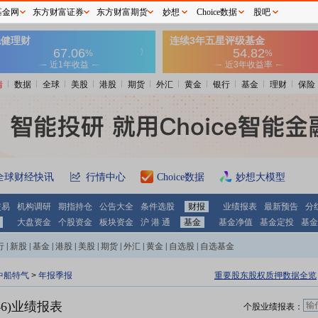
基金网
东方财富证券
东方财富期货
妙想
Choice数据
股吧
情
数据
全球
美股
港股
期货
外汇
黄金
银行
基金
理财
保险
全球财经快讯
行情中心
Choice数据
妙想大模型
交易
机构调研
期指持仓
公告大全
条件选股
财报
业绩报表
最新预告
分
大盘资金
个股资金
板块资金
沪 港 通
基金
基金净值
基金定投
基金
行
|
新股
|
基金
|
港股
|
美股
|
期货
|
外汇
|
黄金
|
自选股
|
自选基金
中船特气
>
年报季报
重要股东股权质押数据全览
46)业绩报表
个股业绩报表：