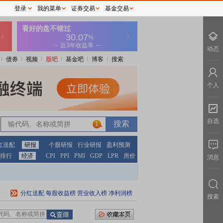
登录
我的菜单
证券交易
基金交易
动态
债券
视频
股吧
基金吧
博客
搜索
个人
自选
1
红送配
研报
个股研报
行业研报
盈利预测
排行
经济
CPI
PPI
PMI
GDP
LPR
房价
消息
分红送配
每股收益榜
营业收入榜
净利润榜
搜索