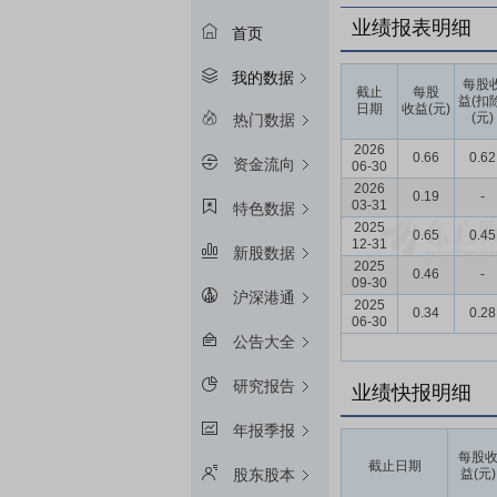
业绩报表明细
首页
我的数据
每股
截止
每股
益(扣
日期
收益(元)
(元)
热门数据
2026
0.66
0.62
资金流向
06-30
2026
0.19
-
03-31
特色数据
2025
0.65
0.45
12-31
新股数据
2025
0.46
-
09-30
沪深港通
2025
0.34
0.28
06-30
公告大全
研究报告
业绩快报明细
年报季报
每股
截止日期
益(元)
股东股本