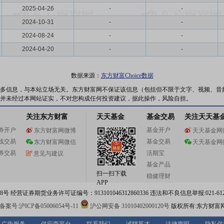
2025-04-26
-
-
2024-10-31
-
-
2024-08-24
-
-
2024-04-20
-
-
数据来源：
东方财富Choice数据
多信息，与本站立场无关。东方财富网不保证该信息（包括但不限于文字、视频、音
并未经过本网站证实，不对您构成任何投资建议，据此操作，风险自担。
关注东方财富
天天基金
基金交易
关注天天基
券开户
基金开户
东方财富网微博
天天基金网
线交易
基金交易
东方财富网微信
天天基金网
券交易
活期宝
意见与建议
基金产品
扫一扫下载
稳健理财
APP
 经营证券期货业务许可证编号：913101046312860336 违法和不良信息举报:021-612
案号:沪ICP备05006054号-11
沪公网安备 31010402000120号
版权所有:东方财富