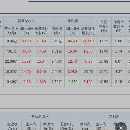
营业总收入
净利润
收
每股
净资产
除)
净资产
收益率
营业总收
同比增长
季度环比
净利润
同比增长
季度环比
(元)
(%)
流
入(元)
(%)
增长(%)
(元)
(%)
增长(%)
19.04亿
83.13
71.49
3.48亿
95.63
143.48
11.35
5.86
-
7.01亿
36.00
7.459
1.01亿
16.86
1.263
11.08
1.74
-
22.60亿
15.88
15.04
3.46亿
12.43
47.83
10.88
6.07
16.07亿
14.90
8.249
2.45亿
3.980
-25.78
10.71
4.37
1
10.40亿
12.60
1.628
1.78亿
-0.550
5.180
10.59
3.15
0
营业总收入
净利润
收
营业收
去年同
同比增
季度环比
净利润
去年同
同比增长
入(元)
期(元)
长(%)
增长(%)
(元)
期(元)
(%)