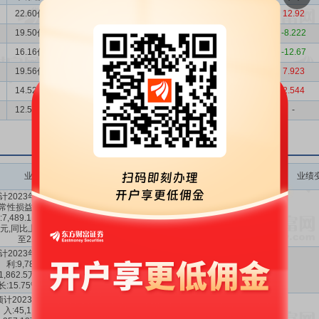
22.60亿
19.50亿
15.88
15.04
3.47亿
3.07亿
12.92
19.50亿
16.16亿
20.66
16.01
3.07亿
3.35亿
-8.222
16.16亿
19.56亿
-17.39
4.636
3.35亿
3.83亿
-12.67
19.56亿
17.33亿
12.90
1.478
3.83亿
3.55亿
7.923
14.52亿
12.56亿
15.64
-5.817
2.74亿
2.68亿
2.544
12.56亿
-
-
-
2.68亿
-
-
业绩变动
预测数值(元)
业绩变动同比
业绩变动环比
业绩
计2023年1-3月扣除非经
常性损益后的净利润盈
7489万～
-4.31%
～
-21.9%
:7,489.11万元至9,562.5
9563万
22.41%
～
-0.28%
元,同比上年变动:-4.31%
至22.41%。
计2023年1-3月净利润盈
利:9,789.11万元至
9789万～
15.75%
～
-9.76%
～
1,862.5万元,同比上年增
1.1863亿
40.26%
9.35%
长:15.75%至40.26%。
预计2023年1-3月营业收
入:45,115.73万元至
4.5116亿～
5.51%
～
-10.54%