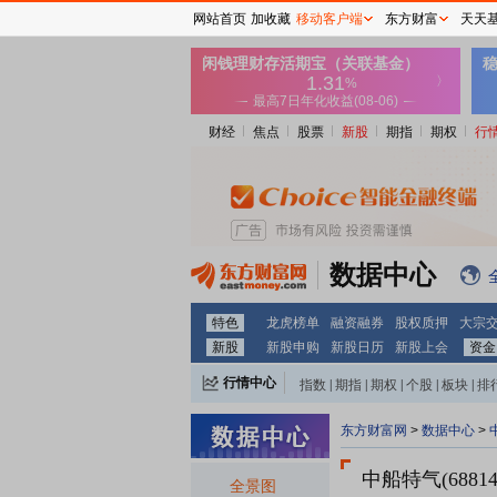
网站首页
加收藏
移动客户端
东方财富
天天
财经
焦点
股票
新股
期指
期权
行
数据中心
特色
龙虎榜单
融资融券
股权质押
大宗
新股
新股申购
新股日历
新股上会
资金
行情中心
指数
|
期指
|
期权
|
个股
|
板块
|
排
东方财富网
>
数据中心
>
中船特气(6881
全景图