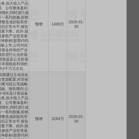
务,加大投入产品
展、公司整体盈利
润增长;同时进行成
一系列措施,前期
调整造成的较高管
2026-01-
预增
1489万
归正常水平,报告
30
显下降。此外,报
过参投产业投资基
坤新材(股票代码
科创板上市,公司对此
资基金持有的产业
项目进行公允价值
资收益及公允价值
司本期税前利润的
为3千万元左右。
前期通过主动优化
资源配置,对非核
剥离与转让等战略
效。报告期内,公
+IDE及计算设备
务,加大投入产品
展、公司整体盈利
润增长;同时进行成
一系列措施,前期
调整造成的较高管
2026-01-
预增
3284万
归正常水平,报告
30
显下降。此外,报
过参投产业投资基
坤新材(股票代码