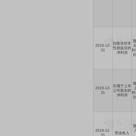
预
扣除非经常
2019-12-
性损益后的
31
利
净利润
比
预
归属于上市
2019-12-
公司股东的
31
利
净利润
比
预
2019-12-
入
营业收入
31