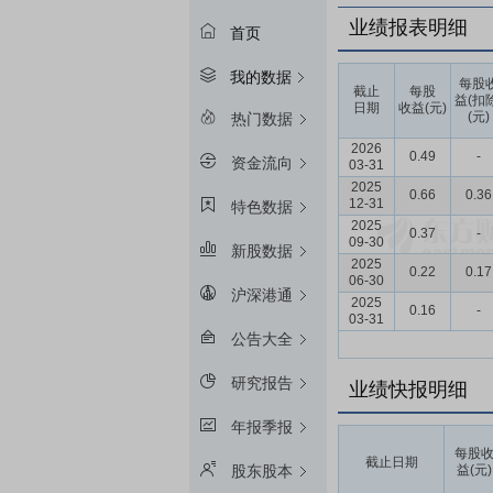
业绩报表明细
首页
我的数据
每股
截止
每股
益(扣
日期
收益(元)
(元)
热门数据
2026
0.49
-
资金流向
03-31
2025
0.66
0.36
12-31
特色数据
2025
0.37
-
09-30
新股数据
2025
0.22
0.17
06-30
沪深港通
2025
0.16
-
03-31
公告大全
研究报告
业绩快报明细
年报季报
每股
截止日期
益(元)
股东股本