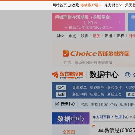
网站首页
加收藏
移动客户端
东方财富
天天
财经
焦点
股票
新股
期指
期权
行
数据中心
特色
龙虎榜单
融资融券
股权质押
大宗
新股
新股申购
新股日历
新股上会
资金
行情中心
指数
|
期指
|
期权
|
个股
|
板块
|
排
东方财富网
>
数据中心
>
卓易信息(6882
全景图