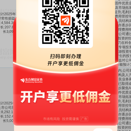
核心固件优质业
研发及市场拓
能力提升,毛利
计2025年1-12月扣除非
本与费用管控等
经常性损益后的净利润盈
由于人员结构
:4,584.36万元,同比上年
4584万
207.81%
-5.49%
理费用亦逐步回
长:207.81%,同比上年增
期内管理费用明
长3,095.01万元。
告期内公司通
金间接投资的恒
688727)在
和其他专项投
链上下游投资
评估,产生的投
变动收益对公
影响金额预计
报告期内,公司
资产结构及人力
心及不良业务
性调整已取得成
司进一步聚焦AI
核心固件优质业
研发及市场拓
能力提升,毛利
计2025年1-12月归属于
本与费用管控等
上市公司股东的净利润盈
由于人员结构
:8,292.16万元,同比上年
8292万
152.49%
119.29%
理费用亦逐步回
长:152.49%,同比上年增
期内管理费用明
长5,008.01万元。
告期内公司通
金间接投资的恒