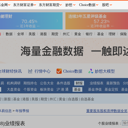
基金网
东方财富证券
东方财富期货
妙想
Choice数据
股吧
情
数据
全球
美股
港股
期货
外汇
黄金
银行
基金
理财
保险
全球财经快讯
行情中心
Choice数据
妙想大模型
交易
机构调研
期指持仓
公告大全
条件选股
财报
业绩报表
最新预告
分
大盘资金
个股资金
板块资金
沪 港 通
基金
基金净值
基金定投
基金
行
|
新股
|
基金
|
港股
|
美股
|
期货
|
外汇
|
黄金
|
自选股
|
自选基金
卓易信息
>
年报季报
重要股东股权质押数据全览
58)业绩报表
个股业绩报表：