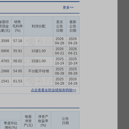
更多>>
每股经
销售
首次
最新
营现金
毛利率
利润分配
公告
公告
量(元)
(%)
日期
日期
2026
2026
.3599
57.18
-
04-28
04-28
2026
2026
.9906
55.91
10派1.00
04-21
04-21
2025
2025
.4765
56.02
10派1.00
10-24
10-24
2025
2025
.2988
54.95
不分配不转增
08-28
08-28
2025
2026
.1541
61.53
-
04-28
04-28
点击查看全部业绩报表明细>>
每股
净资产
公告
净资
收益率
日期
季度环比
产(元)
(%)
增长(%)