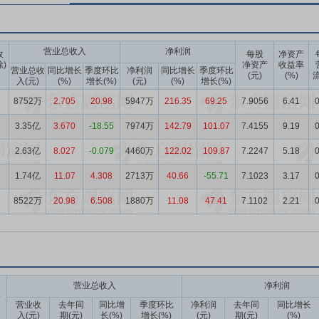
营业总收入
净利润
收
每股
净资产
除)
净资产
收益率
营业总收
同比增长
季度环比
净利润
同比增长
季度环比
(元)
(%)
流
入(元)
(%)
增长(%)
(元)
(%)
增长(%)
8752万
2.705
20.98
5947万
216.35
69.25
7.9056
6.41
0
3.35亿
3.670
-18.55
7974万
142.79
101.07
7.4155
9.19
0
2.63亿
8.027
-0.079
4460万
122.02
109.87
7.2247
5.18
0
1.74亿
11.07
4.308
2713万
40.66
-55.71
7.1023
3.17
0
8522万
20.98
6.508
1880万
11.08
47.41
7.1102
2.21
0
营业总收入
净利润
收
营业收
去年同
同比增
季度环比
净利润
去年同
同比增长
入(元)
期(元)
长(%)
增长(%)
(元)
期(元)
(%)