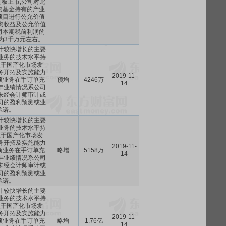
科创板上市,公司对此
资基金持有的产业
项目进行公允价值
资收益及公允价值
司本期税前利润的
为3千万元左右。
预计较快增长的主要
业务的技术水平持
益于国产化市场发
务开拓及实施能力
2019-11-
项业务在手订单充
预增
4246万
14
9年业绩情况系公司
未经会计师审计或
司的盈利预测或业
承诺。
预计较快增长的主要
业务的技术水平持
益于国产化市场发
务开拓及实施能力
2019-11-
项业务在手订单充
略增
5158万
14
9年业绩情况系公司
未经会计师审计或
司的盈利预测或业
承诺。
预计较快增长的主要
业务的技术水平持
益于国产化市场发
务开拓及实施能力
2019-11-
项业务在手订单充
略增
1.76亿
14