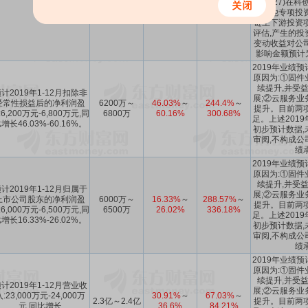
688727)在
和其他专项投
链上下游投资
评估,产生的投
变动收益对公
影响金额预计
2019年业绩
原因为:①固件
续提升,并受
计2019年1-12月扣除非
展;②云服务业
经常性损益后的净利润盈
6200万～
46.03%
～
244.4%
～
提升。目前两
:6,200万元-6,800万元,同
6800万
60.16%
300.68%
足。上述201
增长46.03%-60.16%。
初步预计数据,
审阅,不构成公
绩
2019年业绩
原因为:①固件
续提升,并受
计2019年1-12月归属于
展;②云服务业
上市公司股东的净利润盈
6000万～
16.33%
～
288.57%
～
提升。目前两
:6,000万元-6,500万元,同
6500万
26.02%
336.18%
足。上述201
增长16.33%-26.02%。
初步预计数据,
审阅,不构成公
绩
2019年业绩
原因为:①固件
续提升,并受
计2019年1-12月营业收
展;②云服务业
:23,000万元-24,000万
30.91%
～
67.03%
～
2.3亿～2.4亿
提升。目前两
元,同比增长
36.6%
84.21%