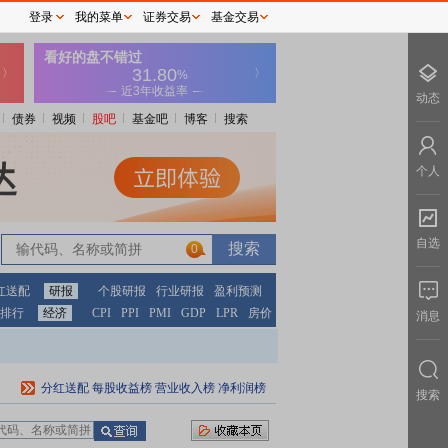
登录
我的菜单
证券交易
基金交易
动态
债券
视频
股吧
基金吧
博客
搜索
个人
自选
0
红送配
研报
个股研报
行业研报
盈利预测
排行
经济
CPI
PPI
PMI
GDP
LPR
房价
消息
分红送配
每股收益榜
营业收入榜
净利润榜
搜索