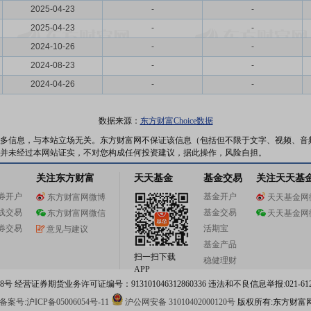
2025-04-23
-
-
2025-04-23
-
-
2024-10-26
-
-
2024-08-23
-
-
2024-04-26
-
-
数据来源：
东方财富Choice数据
多信息，与本站立场无关。东方财富网不保证该信息（包括但不限于文字、视频、音
并未经过本网站证实，不对您构成任何投资建议，据此操作，风险自担。
关注东方财富
天天基金
基金交易
关注天天基
券开户
基金开户
东方财富网微博
天天基金网
线交易
基金交易
东方财富网微信
天天基金网
券交易
活期宝
意见与建议
基金产品
扫一扫下载
稳健理财
APP
 经营证券期货业务许可证编号：913101046312860336 违法和不良信息举报:021-612
案号:沪ICP备05006054号-11
沪公网安备 31010402000120号
版权所有:东方财富