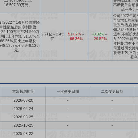
12,907.89万元至
发持续优化、升
16,507.89万元。
不断提升自动化
品竞争力
公司2022年
同期增长的主要原
计2022年1-9月扣除非经
取系列措施,持
常性损益后的净利润盈
销活动,快速拓
:22,100万元至24,500万
2.21亿～2.45
51.87%
～
-0.32%
～
透率,不断扩大
,同比上年增长:51.87%至
亿
68.36%
29.52%
力,2022年前
68.36%,同比上年增长
年同期均有不同
,548.12万元至9,948.12万
司通过研发持续
元。
改进工艺,不断
盈利
首次预约时间
一次变更日期
二次变更日期
2026-08-20
-
-
2026-04-24
-
-
2026-03-25
-
-
2025-10-25
-
-
2025-08-22
-
-