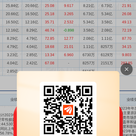
25.84亿
20.66亿
25.08
9.617
8.21亿
6.73亿
21.91
20.66亿
16.50亿
25.18
3.265
6.73亿
5.34亿
26.08
16.50亿
12.16亿
35.71
2.532
5.34亿
3.58亿
49.13
12.16亿
8.29亿
46.74
-0.898
3.58亿
2.08亿
72.19
8.29亿
4.79亿
72.85
12.77
2.08亿
1.11亿
87.70
4.79亿
4.04亿
18.68
21.01
1.11亿
8257万
34.15
3.23亿
2.85亿
13.34
6.960
6730万
6129万
9.803
4.04亿
2.42亿
67.08
-
8257万
2151万
283.85
2.85亿
-
-
-
5616万
-
-
业绩变动
预测数值(元)
业绩变动同比
业绩变动环比
业绩
公司2023年
增长的主要原因
计2023年1-12月扣除非
开展各类市场营
经常性损益后的净利润盈
医院覆盖率和渗
:44,530万元至50,450万
4.453亿～
38.38%
～
-27.76%
～
牌知名度和影响
,同比上年增长:38.38%至
5.045亿
56.78%
22.51%
市场,2023年
56.78%,同比上年增长
均有不同程度增