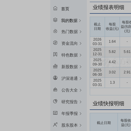
业绩报表明细
首页
我的数据
每股
截止
每股
益(扣
日期
收益(元)
(元)
热门数据
2026
1.64
-
资金流向
03-31
2025
5.82
5.61
12-31
特色数据
2025
4.42
-
09-30
新股数据
2025
3.02
2.91
06-30
沪深港通
2025
1.3
-
03-31
公告大全
研究报告
业绩快报明细
年报季报
每股收
截止日期
益(元)
股东股本