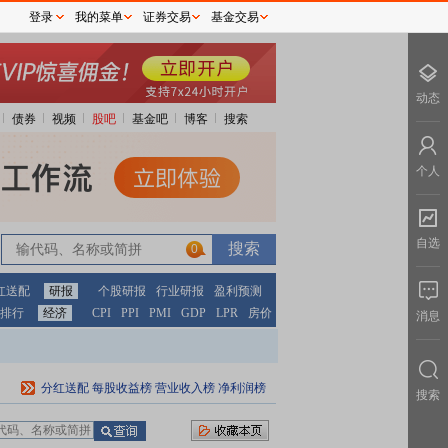
登录
我的菜单
证券交易
基金交易
动态
债券
视频
股吧
基金吧
博客
搜索
个人
自选
0
红送配
研报
个股研报
行业研报
盈利预测
排行
经济
CPI
PPI
PMI
GDP
LPR
房价
消息
分红送配
每股收益榜
营业收入榜
净利润榜
搜索