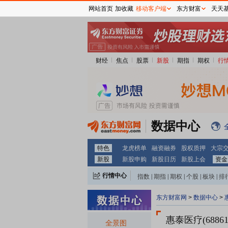
网站首页
加收藏
移动客户端
东方财富
天天
财经
焦点
股票
新股
期指
期权
行
数据中心
特色
龙虎榜单
融资融券
股权质押
大宗
新股
新股申购
新股日历
新股上会
资金
行情中心
指数
|
期指
|
期权
|
个股
|
板块
|
排
东方财富网
>
数据中心
>
惠泰医疗(6886
全景图