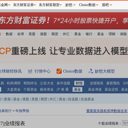
基金网
东方财富证券
东方财富期货
妙想
Choice数据
股吧
情
数据
全球
美股
港股
期货
外汇
黄金
银行
基金
理财
保险
全球财经快讯
行情中心
Choice数据
妙想大模型
交易
机构调研
期指持仓
公告大全
条件选股
财报
业绩报表
最新预告
分
大盘资金
个股资金
板块资金
沪 港 通
基金
基金净值
基金定投
基金
行
|
新股
|
基金
|
港股
|
美股
|
期货
|
外汇
|
黄金
|
自选股
|
自选基金
惠泰医疗
>
年报季报
重要股东股权质押数据全览
17)业绩报表
个股业绩报表：