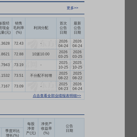
更多>>
每股经
销售
首次
最新
营现金
毛利率
利润分配
公告
公告
量(元)
(%)
日期
日期
2026
2026
.3628
72.43
-
04-24
04-24
2026
2026
.8621
72.88
10派10.00
03-25
03-25
2025
2025
.7943
73.19
-
10-25
10-25
2025
2025
.1532
73.51
不分配不转增
08-22
08-22
2025
2026
.7167
73.09
-
04-23
04-24
点击查看全部业绩报表明细>>
每股
净资产
公告
净资
收益率
日期
季度环比
产(元)
(%)
增长(%)