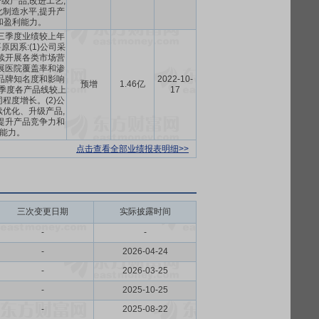
级产品,改进工艺,
制造水平,提升产
和盈利能力。
前三季度业绩较上年
因系:(1)公司采
续开展各类市场营
展医院覆盖率和渗
品牌知名度和影响
2022-10-
预增
1.46亿
三季度各产品线较上
17
程度增长。(2)公
优化、升级产品,
提升产品竞争力和
能力。
点击查看全部业绩报表明细>>
三次变更日期
实际披露时间
-
-
-
2026-04-24
-
2026-03-25
-
2025-10-25
-
2025-08-22