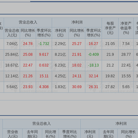
营业总收入
净利润
收
每股
净资产
除)
净资产
收益率
营业总收
同比增长
季度环比
净利润
同比增长
季度环比
(元)
(%)
流
入(元)
(%)
增长(%)
(元)
(%)
增长(%)
7.04亿
24.78
-1.732
2.29亿
25.27
16.27
21.05
7.54
1
25.84亿
25.08
9.617
8.21亿
21.91
-0.409
21.9
28.77
6
18.67亿
22.47
0.632
6.23亿
18.02
-18.13
21.2
22.41
4
12.14亿
21.26
15.11
4.25亿
24.11
32.14
19.82
15.55
3
5.64亿
23.93
4.308
1.83亿
30.69
26.31
27.82
5.65
1
营业总收入
净利润
营业收
去年同
同比增
季度环比
净利润
去年同
同比增长
入(元)
期(元)
长(%)
增长(%)
(元)
期(元)
(%)