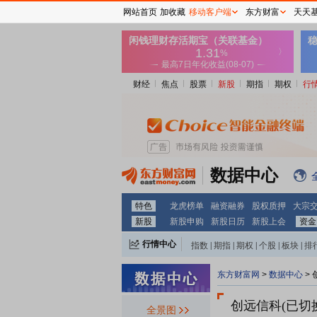
网站首页
加收藏
移动客户端
东方财富
天天
财经
焦点
股票
新股
期指
期权
行
数据中心
特色
龙虎榜单
融资融券
股权质押
大宗
新股
新股申购
新股日历
新股上会
资金
行情中心
指数
|
期指
|
期权
|
个股
|
板块
|
排
东方财富网
>
数据中心
> 
创远信科(已切换)
全景图