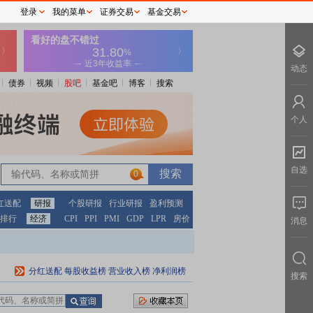
登录
我的菜单
证券交易
基金交易
动态
债券
视频
股吧
基金吧
博客
搜索
个人
自选
0
红送配
研报
个股研报
行业研报
盈利预测
排行
经济
CPI
PPI
PMI
GDP
LPR
房价
消息
分红送配
每股收益榜
营业收入榜
净利润榜
搜索