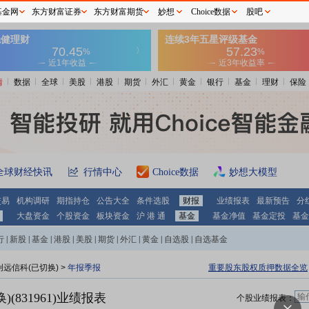
基金网
东方财富证券
东方财富期货
妙想
Choice数据
股吧
情
数据
全球
美股
港股
期货
外汇
黄金
银行
基金
理财
保险
全球财经快讯
行情中心
Choice数据
妙想大模型
交易
机构调研
期指持仓
公告大全
条件选股
财报
业绩报表
最新预告
分
大盘资金
个股资金
板块资金
沪 港 通
基金
基金净值
基金定投
基金
行
|
新股
|
基金
|
港股
|
美股
|
期货
|
外汇
|
黄金
|
自选股
|
自选基金
创远信科(已切换) >
年报季报
重要股东股权质押数据全览
(831961)业绩报表
个股业绩报表：