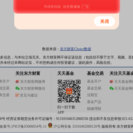
数据来源：
东方财富Choice数据
多信息，与本站立场无关。东方财富网不保证该信息（包括但不限于文字、视频、音
并未经过本网站证实，不对您构成任何投资建议，据此操作，风险自担。
关注东方财富
天天基金
基金交易
关注天天基
券开户
基金开户
东方财富网微博
天天基金网
线交易
基金交易
东方财富网微信
天天基金网
券交易
活期宝
意见与建议
基金产品
扫一扫下载
稳健理财
APP
 经营证券期货业务许可证编号：913101046312860336 违法和不良信息举报:021-612
案号:沪ICP备05006054号-11
沪公网安备 31010402000120号
版权所有:东方财富