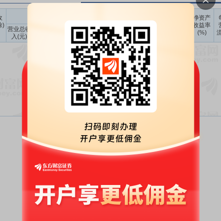
营业总收入
净利润
收
每股
净资产
除)
净资产
收益率
营业总收
同比增长
季度环比
净利润
同比增长
季度环比
(元)
(%)
流
入(元)
(%)
增长(%)
(元)
(%)
增长(%)
暂无数据