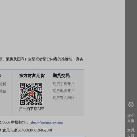
频、数据及图表）全部或者部分内容的准确性、真实
金
东方财富期货
期货交易
期货手机开户
微博
期货电脑开户
微信
期货官方网站
扫一扫下载APP
涉企
举报
78686 举报邮箱：
jubao@eastmoney.com
网
意见与建议:4000300059/952500
意见
反馈