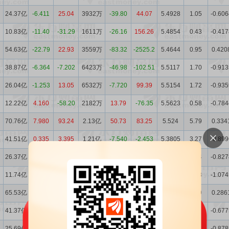
24.37亿
-6.411
25.04
3932万
-39.80
44.07
5.4928
1.05
-0.606
10.83亿
-11.40
-31.29
1611万
-26.16
156.26
5.4854
0.43
-0.417
54.63亿
-22.79
22.93
3559万
-83.32
-2525.2
5.4644
0.95
0.420
38.87亿
-6.364
-7.202
6423万
-46.98
-102.51
5.5117
1.70
-0.913
26.04亿
-1.253
13.05
6532万
-7.720
99.39
5.5154
1.72
-0.935
12.22亿
4.160
-58.20
2182万
13.79
-76.35
5.5623
0.58
-0.784
70.76亿
7.980
93.24
2.13亿
50.73
83.25
5.524
5.79
0.334
41.51亿
0.335
3.395
1.21亿
-7.540
-2.453
5.3805
3.27
-0.899
26.37亿
2.664
24.73
7079万
5.290
169.19
5.3022
1.94
-0.827
11.74亿
2.749
-51.42
1917万
3.810
81.58
5.3163
0.53
-1.074
65.53亿
4.086
54.06
1.42亿
47.04
-83.45
5.2858
3.99
0.286
41.37亿
7.702
9.904
1.31亿
78.47
30.81
5.2685
3.69
-0.677
25.69亿
13.88
24.91
6723万
98.58
163.99
5.174
1.91
-0.878