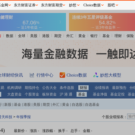
基金网
东方财富证券
东方财富期货
妙想
Choice数据
股吧
情
数据
全球
美股
港股
期货
外汇
黄金
银行
基金
理财
保险
全球财经快讯
行情中心
Choice数据
妙想大模型
交易
机构调研
期指持仓
公告大全
条件选股
财报
业绩报表
最新预告
分
大盘资金
个股资金
板块资金
沪 港 通
基金
基金净值
基金定投
基金
行
|
新股
|
基金
|
港股
|
美股
|
期货
|
外汇
|
黄金
|
自选股
|
自选基金
普天科技
>
年报季报
个股业绩报表：
4)
最新价
-
涨跌
-
涨跌幅
-
换手
-
总手
-
金额
-