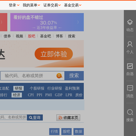
登录
我的菜单
证券交易
基金交易
动态
债券
视频
股吧
基金吧
博客
搜索
个人
自选
0
红送配
研报
个股研报
行业研报
盈利预测
排行
经济
CPI
PPI
PMI
GDP
LPR
房价
消息
搜索
行情
股吧
数据