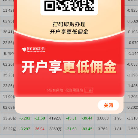
11.42亿
68.17
-53.46
1847万
141.19
-19.24
5.1788
0.52
-0.925
62.95亿
1.112
54.82
9628万
163.09
-42.18
5.1464
4.53
0.532
38.41亿
9.017
0.540
7341万
35.87
-49.74
3.6981
3.49
-0.103
22.56亿
-5.456
132.14
3386万
-16.41
275.50
3.6312
1.62
-0.97
6.79亿
-38.77
-74.87
-4484万
-275.48
-157.22
3.5584
-2.18
-1.14
62.26亿
-0.671
137.64
3660万
165.57
-228.87
3.6377
1.77
-0.053
35.23亿
6.139
-10.92
5403万
28.88
-9.496
3.6807
2.59
-1.298
23.86亿
7.387
15.09
4050万
4.915
-41.51
3.6515
1.95
-1.485
11.09亿
13.31
-62.38
2555万
-22.85
190.80
3.6307
1.25
-1.205
62.68亿
4.856
168.62
1378万
-93.17
-947.83
3.5953
0.66
0.202
33.20亿
-5.283
-11.68
4192万
-45.31
-39.44
3.6083
1.98
-1.310
22.22亿
-3.297
26.94
3860万
-31.63
-83.45
3.762
1.81
-1.550