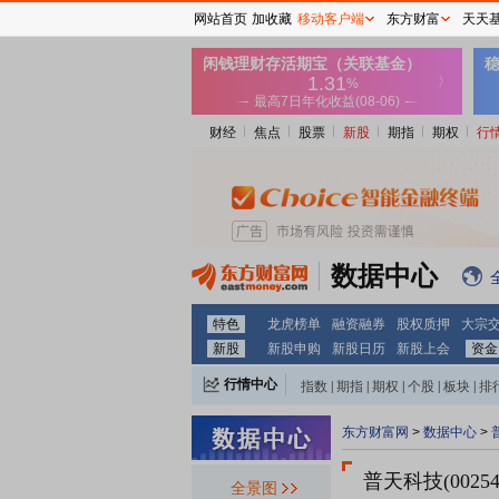
网站首页
加收藏
移动客户端
东方财富
天天
财经
焦点
股票
新股
期指
期权
行
数据中心
特色
龙虎榜单
融资融券
股权质押
大宗
新股
新股申购
新股日历
新股上会
资金
行情中心
指数
|
期指
|
期权
|
个股
|
板块
|
排
东方财富网
>
数据中心
>
普天科技(00254
全景图