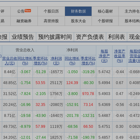
千评
公告
个股日历
财务数据
核心题材
主力持仓
交易
融资融券
高管持股
股东大会
个股研报
股本结构
快报
业绩预告
预约披露时间
资产负债表
利润表
现
营业总收入
净利润
收
每股
净资产
每股
)
净资产
收益率
营现
营业总收
同比增长
季度环比
净利润
同比增长
季度环比
(元)
(%)
流量(元
入(元)
(%)
增长(%)
(元)
(%)
增长(%)
8.44亿
-3.067
-51.28
-1657万
-1.050
-319.26
5.4742
-0.44
-0.668
48.85亿
-1.754
53.55
2511万
124.39
-80.30
5.4994
0.67
0.408
31.52亿
-7.824
-2.105
1756万
-3.800
970.78
5.4903
0.47
-0.249
20.24亿
-16.96
32.35
-2080万
-152.91
73.14
5.4369
-0.56
-0.161
8.71亿
-19.58
-43.90
-1640万
-201.78
-132.31
5.4487
-0.44
-0.472
49.73亿
-8.979
57.99
1119万
-68.56
66.50
5.4751
0.30
0.082
34.20亿
-12.01
-27.44
1825万
-71.58
-190.78
5.4857
0.49
-0.632