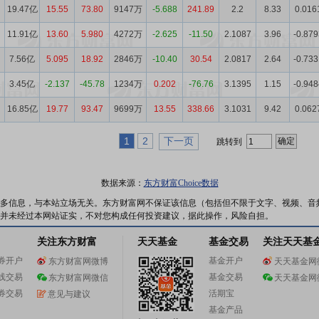
19.47亿
15.55
73.80
9147万
-5.688
241.89
2.2
8.33
0.016
11.91亿
13.60
5.980
4272万
-2.625
-11.50
2.1087
3.96
-0.879
7.56亿
5.095
18.92
2846万
-10.40
30.54
2.0817
2.64
-0.733
3.45亿
-2.137
-45.78
1234万
0.202
-76.76
3.1395
1.15
-0.948
16.85亿
19.77
93.47
9699万
13.55
338.66
3.1031
9.42
0.062
1
2
下一页
跳转到
数据来源：
东方财富Choice数据
多信息，与本站立场无关。东方财富网不保证该信息（包括但不限于文字、视频、音
并未经过本网站证实，不对您构成任何投资建议，据此操作，风险自担。
关注东方财富
天天基金
基金交易
关注天天基
券开户
基金开户
东方财富网微博
天天基金网
线交易
基金交易
东方财富网微信
天天基金网
券交易
活期宝
意见与建议
基金产品