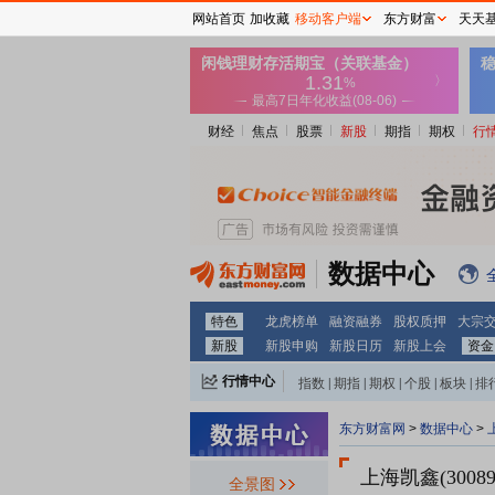
网站首页
加收藏
移动客户端
东方财富
天天
财经
焦点
股票
新股
期指
期权
行
数据中心
特色
龙虎榜单
融资融券
股权质押
大宗
新股
新股申购
新股日历
新股上会
资金
行情中心
指数
|
期指
|
期权
|
个股
|
板块
|
排
东方财富网
>
数据中心
>
上海凯鑫(30089
全景图