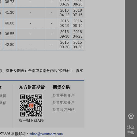
9
38.73
-
-
08-19
08-28
2016
2018
5
41.30
-
-
04-12
07-16
2016
2016
40.08
-
-
08-19
08-19
2015
2018
5
38.55
-
-
09-30
04-23
2015
2015
6
42.80
-
-
09-30
09-30
频、数据及图表）全部或者部分内容的准确性、真实
金
东方财富期货
期货交易
期货手机开户
微博
期货电脑开户
微信
期货官方网站
扫一扫下载APP
涉企
举报
78686 举报邮箱：
jubao@eastmoney.com