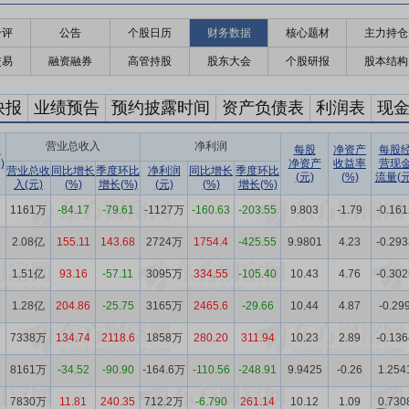
千评
公告
个股日历
财务数据
核心题材
主力持仓
交易
融资融券
高管持股
股东大会
个股研报
股本结构
快报
业绩预告
预约披露时间
资产负债表
利润表
现
营业总收入
净利润
收
每股
净资产
每股
)
净资产
收益率
营现
营业总收
同比增长
季度环比
净利润
同比增长
季度环比
(元)
(%)
流量(元
入(元)
(%)
增长(%)
(元)
(%)
增长(%)
1161万
-84.17
-79.61
-1127万
-160.63
-203.55
9.803
-1.79
-0.161
2.08亿
155.11
143.68
2724万
1754.4
-425.55
9.9801
4.23
-0.293
1.51亿
93.16
-57.11
3095万
334.55
-105.40
10.43
4.76
-0.302
1.28亿
204.86
-25.75
3165万
2465.6
-29.66
10.44
4.87
-0.29
7338万
134.74
2118.6
1858万
280.20
311.94
10.23
2.89
-0.136
8161万
-34.52
-90.90
-164.6万
-110.56
-248.91
9.9425
-0.26
1.254
7830万
11.81
240.35
712.2万
-6.790
261.14
10.12
1.09
0.730