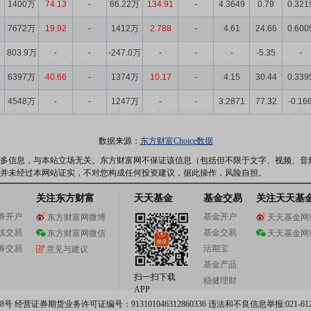
1400万
74.13
-
86.22万
134.91
-
4.3649
0.79
0.321
7672万
19.92
-
1412万
2.788
-
4.61
24.66
0.600
803.9万
-
-
-247.0万
-
-
-
-5.35
-
6397万
40.66
-
1374万
10.17
-
4.15
30.44
0.339
4548万
-
-
1247万
-
-
3.2871
77.32
-0.16
数据来源：
东方财富Choice数据
多信息，与本站立场无关。东方财富网不保证该信息（包括但不限于文字、视频、音
并未经过本网站证实，不对您构成任何投资建议，据此操作，风险自担。
关注东方财富
天天基金
基金交易
关注天天基
券开户
基金开户
东方财富网微博
天天基金网
线交易
基金交易
东方财富网微信
天天基金网
券交易
活期宝
意见与建议
基金产品
扫一扫下载
稳健理财
APP
 经营证券期货业务许可证编号：913101046312860336 违法和不良信息举报:021-612