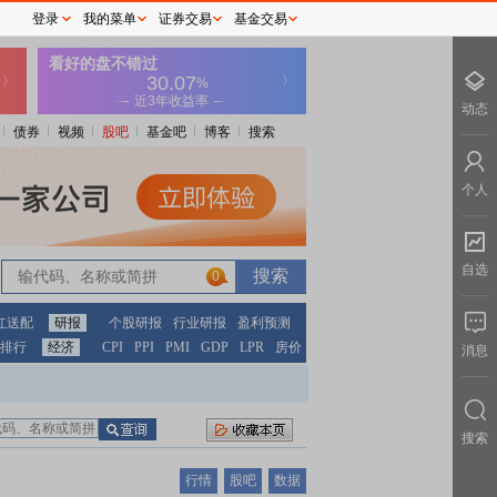
登录
我的菜单
证券交易
基金交易
动态
债券
视频
股吧
基金吧
博客
搜索
个人
自选
0
红送配
研报
个股研报
行业研报
盈利预测
排行
经济
CPI
PPI
PMI
GDP
LPR
房价
消息
搜索
行情
股吧
数据