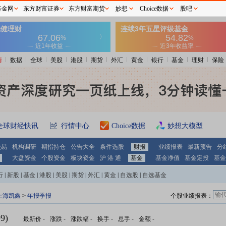
基金网
东方财富证券
东方财富期货
妙想
Choice数据
股吧
情
数据
全球
美股
港股
期货
外汇
黄金
银行
基金
理财
保险
全球财经快讯
行情中心
Choice数据
妙想大模型
交易
机构调研
期指持仓
公告大全
条件选股
财报
业绩报表
最新预告
分
大盘资金
个股资金
板块资金
沪 港 通
基金
基金净值
基金定投
基金
行
|
新股
|
基金
|
港股
|
美股
|
期货
|
外汇
|
黄金
|
自选股
|
自选基金
上海凯鑫
>
年报季报
个股业绩报表：
9)
最新价
-
涨跌
-
涨跌幅
-
换手
-
总手
-
金额
-